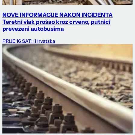
NOVE INFORMACIJE NAKON INCIDENTA
Teretni vlak prošao kroz crveno, putnici
prevezeni autobusima
PRIJE 16 SATI
· Hrvatska