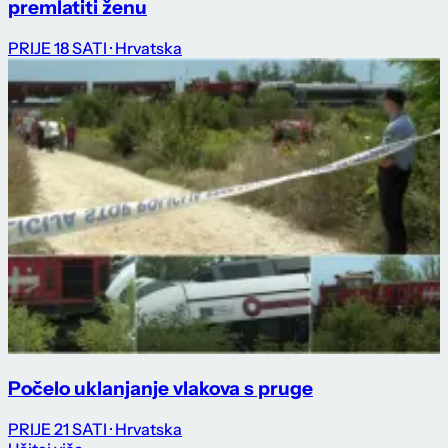
premlatiti ženu
PRIJE 18 SATI
· Hrvatska
Počelo uklanjanje vlakova s pruge
PRIJE 21 SATI
· Hrvatska