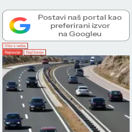
Više s weba
Najnovije
Najčitanije