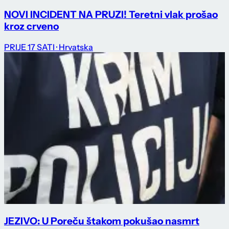
NOVI INCIDENT NA PRUZI! Teretni vlak prošao
kroz crveno
PRIJE 17 SATI
· Hrvatska
JEZIVO: U Poreču štakom pokušao nasmrt