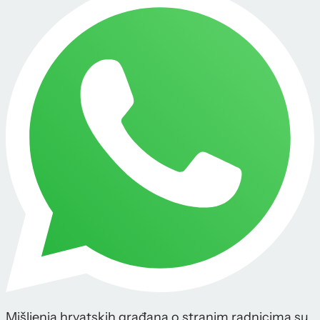
Mišljenja hrvatskih građana o stranim radnicima su