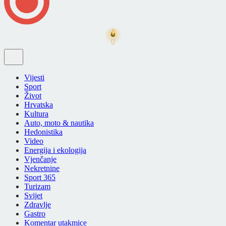
Vijesti
Sport
Život
Hrvatska
Kultura
Auto, moto & nautika
Hedonistika
Video
Energija i ekologija
Vjenčanje
Nekretnine
Sport 365
Turizam
Svijet
Zdravlje
Gastro
Komentar utakmice