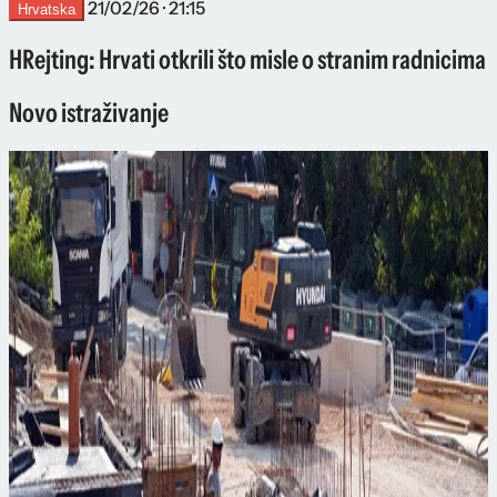
21/02/26 · 21:15
Hrvatska
HRejting: Hrvati otkrili što misle o stranim radnicima
Novo istraživanje