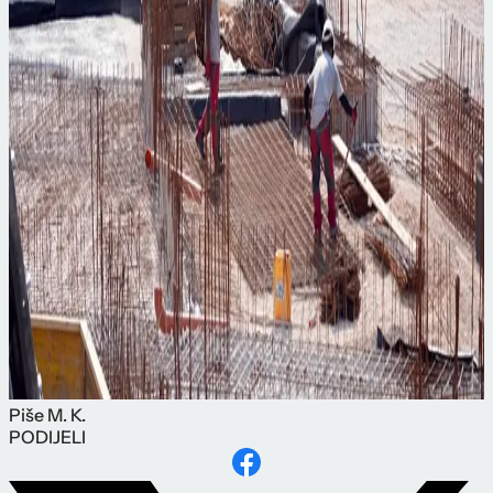
Piše
M. K.
PODIJELI