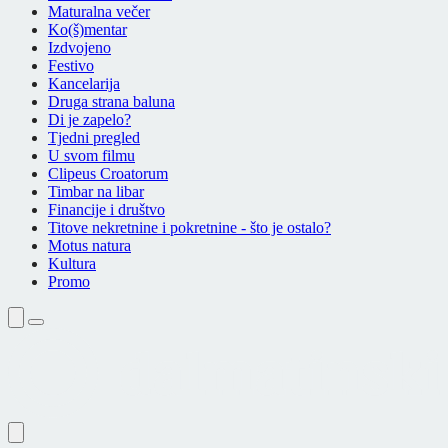
Maturalna večer
Ko(š)mentar
Izdvojeno
Festivo
Kancelarija
Druga strana baluna
Di je zapelo?
Tjedni pregled
U svom filmu
Clipeus Croatorum
Timbar na libar
Financije i društvo
Titove nekretnine i pokretnine - što je ostalo?
Motus natura
Kultura
Promo