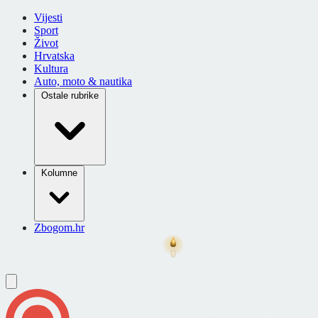
Vijesti
Sport
Život
Hrvatska
Kultura
Auto, moto & nautika
Ostale rubrike
Kolumne
Zbogom.hr