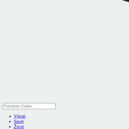
Vijesti
Sport
Život