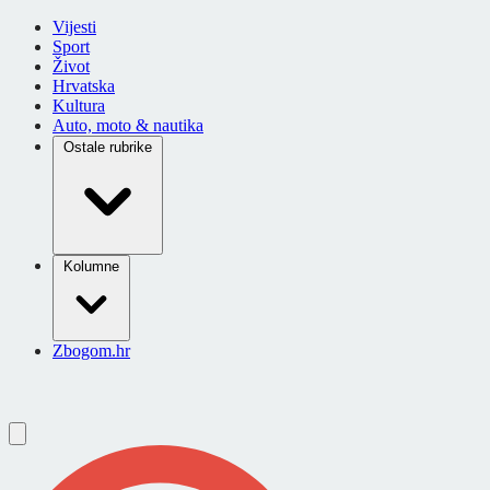
Vijesti
Sport
Život
Hrvatska
Kultura
Auto, moto & nautika
Ostale rubrike
Kolumne
Zbogom.hr