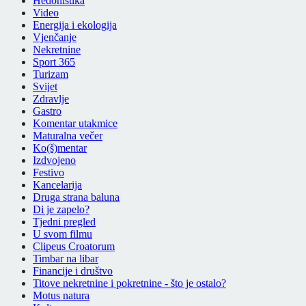
Hedonistika
Video
Energija i ekologija
Vjenčanje
Nekretnine
Sport 365
Turizam
Svijet
Zdravlje
Gastro
Komentar utakmice
Maturalna večer
Ko(š)mentar
Izdvojeno
Festivo
Kancelarija
Druga strana baluna
Di je zapelo?
Tjedni pregled
U svom filmu
Clipeus Croatorum
Timbar na libar
Financije i društvo
Titove nekretnine i pokretnine - što je ostalo?
Motus natura