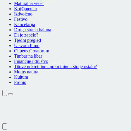
Maturalna večer
Ko(š)mentar
Izdvojeno
Festivo
Kancelarija
Druga strana baluna
Di je zapelo?
Tjedni pregled
U svom filmu
Clipeus Croatorum
Timbar na libar
Financije i društvo
Titove nekretnine i pokretnine - što je ostalo?
Motus natura
Kultura
Promo