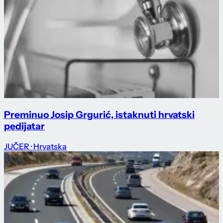
Preminuo Josip Grgurić, istaknuti hrvatski
pedijatar
JUČER
· Hrvatska