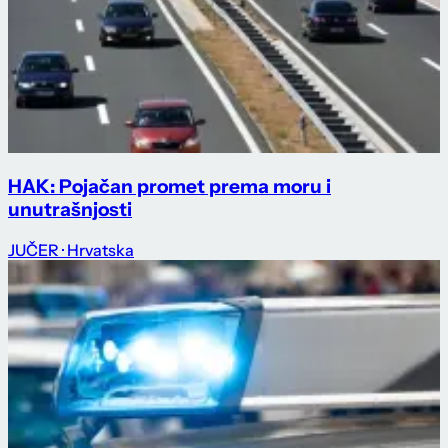
HAK: Pojačan promet prema moru i
unutrašnjosti
JUČER
· Hrvatska