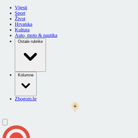
Vijesti
Sport
Život
Hrvatska
Kultura
Auto, moto & nautika
Ostale rubrike
Kolumne
Zbogom.hr