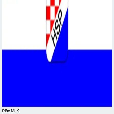
Piše
M. K.