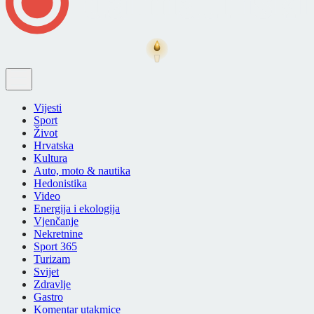
Vijesti
Sport
Život
Hrvatska
Kultura
Auto, moto & nautika
Hedonistika
Video
Energija i ekologija
Vjenčanje
Nekretnine
Sport 365
Turizam
Svijet
Zdravlje
Gastro
Komentar utakmice