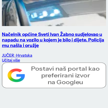
Načelnik općine Sveti Ivan Žabno sudjelovao u
napadu na vozilo u kojem je bilo i dijete. Policija
mu našla i oružje
JUČER
· Hrvatska
Učitaj više