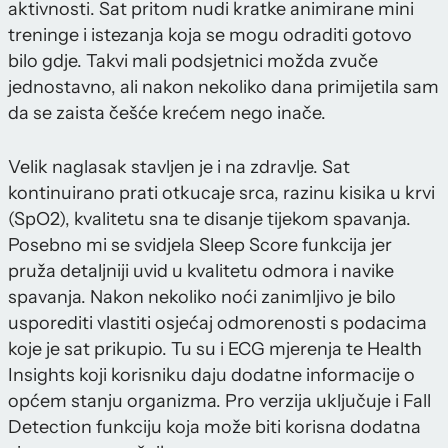
aktivnosti. Sat pritom nudi kratke animirane mini
treninge i istezanja koja se mogu odraditi gotovo
bilo gdje. Takvi mali podsjetnici možda zvuče
jednostavno, ali nakon nekoliko dana primijetila sam
da se zaista češće krećem nego inače.
Velik naglasak stavljen je i na zdravlje. Sat
kontinuirano prati otkucaje srca, razinu kisika u krvi
(SpO2), kvalitetu sna te disanje tijekom spavanja.
Posebno mi se svidjela Sleep Score funkcija jer
pruža detaljniji uvid u kvalitetu odmora i navike
spavanja. Nakon nekoliko noći zanimljivo je bilo
usporediti vlastiti osjećaj odmorenosti s podacima
koje je sat prikupio. Tu su i ECG mjerenja te Health
Insights koji korisniku daju dodatne informacije o
općem stanju organizma. Pro verzija uključuje i Fall
Detection funkciju koja može biti korisna dodatna