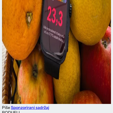
Piše
Sponzorirani sadržaj
PODIJELI