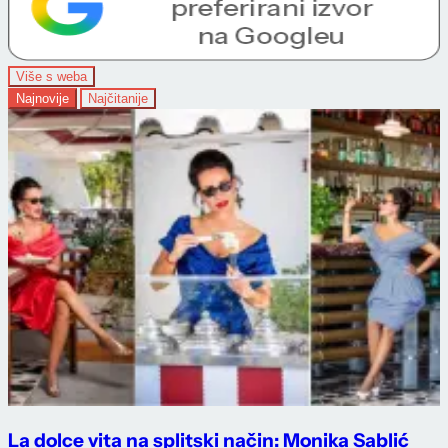
Više s weba
Najnovije
Najčitanije
La dolce vita na splitski način: Monika Sablić