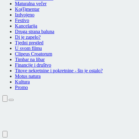
Maturalna večer
Ko(š)mentar
Izdvojeno
Festivo
Kancelarija
Druga strana baluna
Di je zapelo?
Tjedni pregled
U svom filmu
Clipeus Croatorum
Timbar na libar
Financije i društvo
Titove nekretnine i pokretnine - što je ostalo?
Motus natura
Kultura
Promo