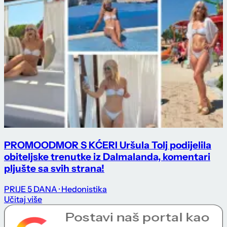
PROMO
ODMOR S KĆERI Uršula Tolj podijelila
obiteljske trenutke iz Dalmalanda, komentari
pljušte sa svih strana!
PRIJE 5 DANA
· Hedonistika
Učitaj više