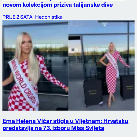
novom kolekcijom priziva talijanske dive
PRIJE 2 SATA
· Hedonistika
Ema Helena Vičar stigla u Vijetnam: Hrvatsku
predstavlja na 73. izboru Miss Svijeta