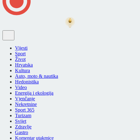
Vijesti
Sport
Život
Hrvatska
Kultura
Auto, moto & nautika
Hedonistika
Video
Energija i ekologija
Vjenčanje
Nekretnine
Sport 365
Turizam
Svijet
Zdravlje
Gastro
Komentar utakmice