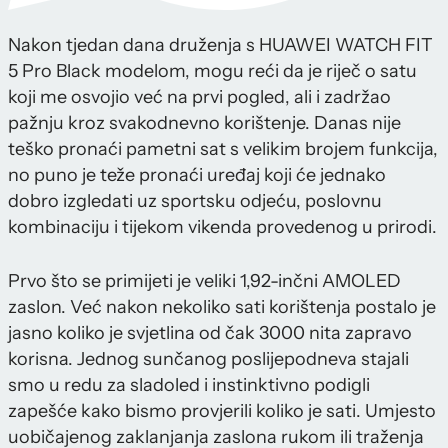
Nakon tjedan dana druženja s HUAWEI WATCH FIT
5 Pro Black modelom, mogu reći da je riječ o satu
koji me osvojio već na prvi pogled, ali i zadržao
pažnju kroz svakodnevno korištenje. Danas nije
teško pronaći pametni sat s velikim brojem funkcija,
no puno je teže pronaći uređaj koji će jednako
dobro izgledati uz sportsku odjeću, poslovnu
kombinaciju i tijekom vikenda provedenog u prirodi.
Prvo što se primijeti je veliki 1,92-inčni AMOLED
zaslon. Već nakon nekoliko sati korištenja postalo je
jasno koliko je svjetlina od čak 3000 nita zapravo
korisna. Jednog sunčanog poslijepodneva stajali
smo u redu za sladoled i instinktivno podigli
zapešće kako bismo provjerili koliko je sati. Umjesto
uobičajenog zaklanjanja zaslona rukom ili traženja