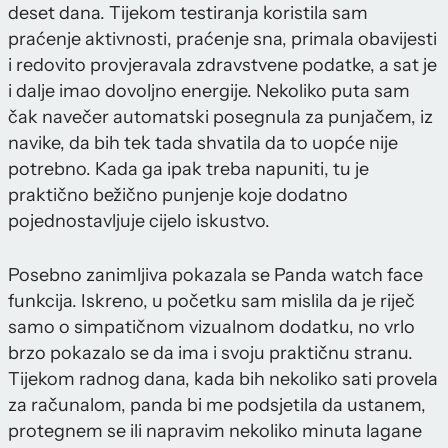
deset dana. Tijekom testiranja koristila sam
praćenje aktivnosti, praćenje sna, primala obavijesti
i redovito provjeravala zdravstvene podatke, a sat je
i dalje imao dovoljno energije. Nekoliko puta sam
čak navečer automatski posegnula za punjačem, iz
navike, da bih tek tada shvatila da to uopće nije
potrebno. Kada ga ipak treba napuniti, tu je
praktično bežično punjenje koje dodatno
pojednostavljuje cijelo iskustvo.
Posebno zanimljiva pokazala se Panda watch face
funkcija. Iskreno, u početku sam mislila da je riječ
samo o simpatičnom vizualnom dodatku, no vrlo
brzo pokazalo se da ima i svoju praktičnu stranu.
Tijekom radnog dana, kada bih nekoliko sati provela
za računalom, panda bi me podsjetila da ustanem,
protegnem se ili napravim nekoliko minuta lagane