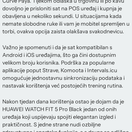
Curve Paya. Tijekom odlaska u trgovinu ili po kavu
dovoljno je prisloniti sat na POS uređaj i kupnja je
obavljena u nekoliko sekundi. U situacijama kada
nemate slobodne ruke ili vam je mobitel spremljen u
torbi, ovakva opcija zaista olakšava svakodnevicu.
Važno je spomenuti i da je sat kompatibilan s
Android i iOS uređajima, što ga čini dostupnim
velikom broju korisnika. Podrška za popularne
aplikacije poput Strave, Komoota i Intervals.icu
omogućuje jednostavnu sinkronizaciju podataka i
nastavak korištenja već postojećih trening rutina.
Nakon tjedan dana korištenja ostao je dojam da je
HUAWEI WATCH FIT 5 Pro Black jedan od onih
uređaja koji uspijevaju spojiti elegantan izgled i
praktičnost. S jedne strane nudi ozbiljne