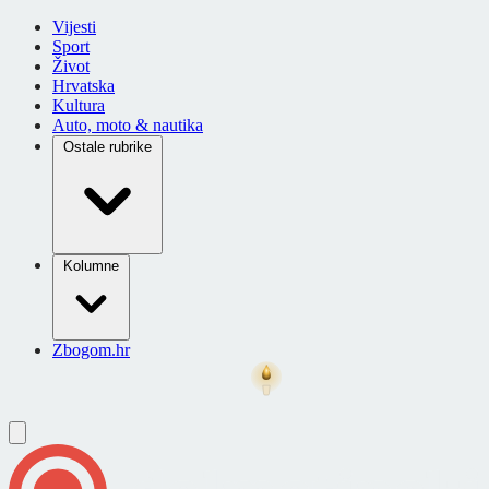
Vijesti
Sport
Život
Hrvatska
Kultura
Auto, moto & nautika
Ostale rubrike
Kolumne
Zbogom.hr