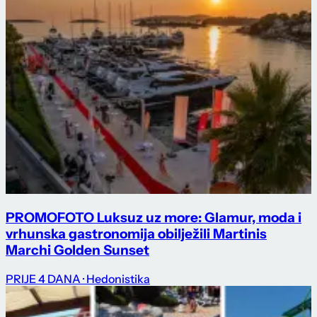
PROMO
FOTO Luksuz uz more: Glamur, moda i
vrhunska gastronomija obilježili Martinis
Marchi Golden Sunset
PRIJE 4 DANA
· Hedonistika