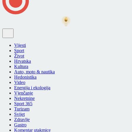
Vijesti
Sport
Život
Hrvatska
Kultura
Auto, moto & nautika
Hedonistika
Video
Energija i ekologija
Vjenčanje
Nekretnine
Sport 365
Turizam
Svijet
Zdravlje
Gastro
Komentar utakmice