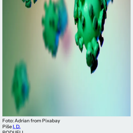
Foto: Adrian from Pixabay
Piše
I. D.
PODIJELI