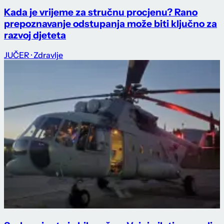
Kada je vrijeme za stručnu procjenu? Rano
prepoznavanje odstupanja može biti ključno za
razvoj djeteta
JUČER
· Zdravlje