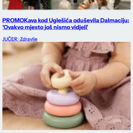
PROMO
Kava kod Uglešića oduševila Dalmaciju:
'Ovakvo mjesto još nismo vidjeli'
JUČER
· Zdravlje