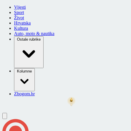
Vijesti
Sport
Život
Hrvatska
Kultura
Auto, moto & nautika
Ostale rubrike
Kolumne
Zbogom.hr