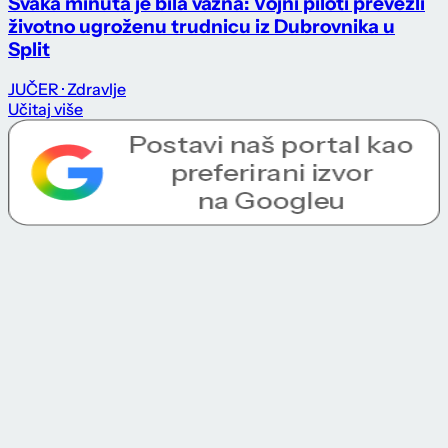
Svaka minuta je bila važna: Vojni piloti prevezli
životno ugroženu trudnicu iz Dubrovnika u
Split
JUČER
· Zdravlje
Učitaj više