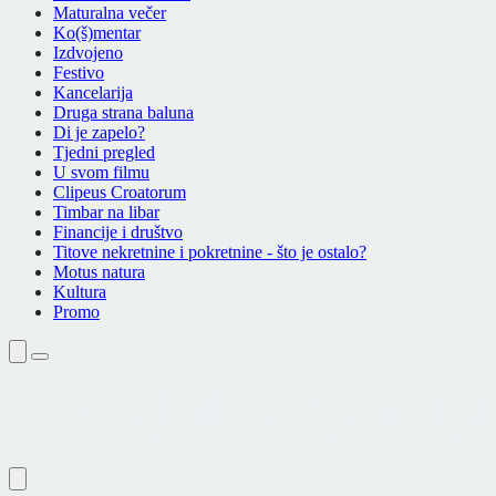
Maturalna večer
Ko(š)mentar
Izdvojeno
Festivo
Kancelarija
Druga strana baluna
Di je zapelo?
Tjedni pregled
U svom filmu
Clipeus Croatorum
Timbar na libar
Financije i društvo
Titove nekretnine i pokretnine - što je ostalo?
Motus natura
Kultura
Promo