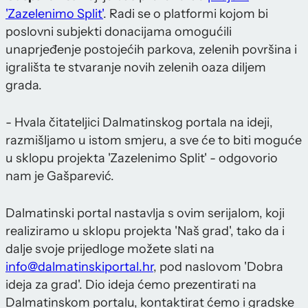
'Zazelenimo Split'
. Radi se o platformi kojom bi
poslovni subjekti donacijama omogućili
unaprjeđenje postojećih parkova, zelenih površina i
igrališta te stvaranje novih zelenih oaza diljem
grada.
- Hvala čitateljici Dalmatinskog portala na ideji,
razmišljamo u istom smjeru, a sve će to biti moguće
u sklopu projekta 'Zazelenimo Split' - odgovorio
nam je Gašparević.
Dalmatinski portal nastavlja s ovim serijalom, koji
realiziramo u sklopu projekta 'Naš grad', tako da i
dalje svoje prijedloge možete slati na
info@dalmatinskiportal.hr
, pod naslovom 'Dobra
ideja za grad'. Dio ideja ćemo prezentirati na
Dalmatinskom portalu, kontaktirat ćemo i gradske