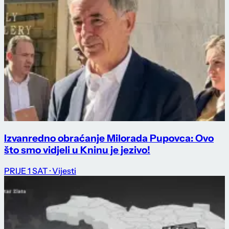
Izvanredno obraćanje Milorada Pupovca: Ovo
što smo vidjeli u Kninu je jezivo!
PRIJE 1 SAT
· Vijesti