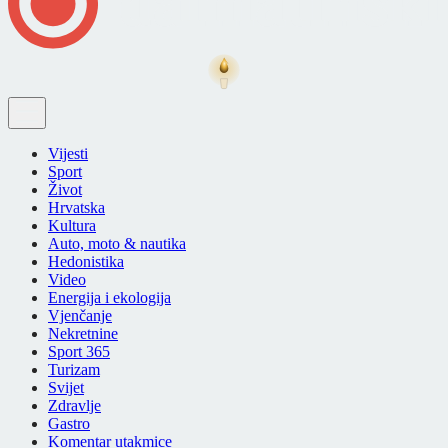
Vijesti
Sport
Život
Hrvatska
Kultura
Auto, moto & nautika
Hedonistika
Video
Energija i ekologija
Vjenčanje
Nekretnine
Sport 365
Turizam
Svijet
Zdravlje
Gastro
Komentar utakmice