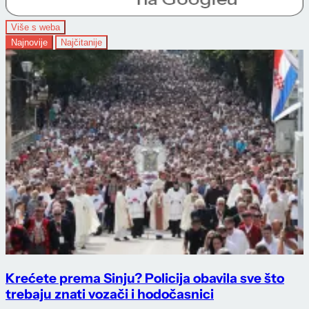
Više s weba
Najnovije
Najčitanije
Krećete prema Sinju? Policija obavila sve što
trebaju znati vozači i hodočasnici