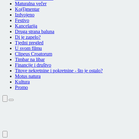
Maturalna večer
Ko(š)mentar
Izdvojeno
Festivo
Kancelarija
Druga strana baluna
Di je zapelo?
Tjedni pregled
U svom filmu
Clipeus Croatorum
Timbar na libar
Financije i društvo
Titove nekretnine i pokretnine - što je ostalo?
Motus natura
Kultura
Promo