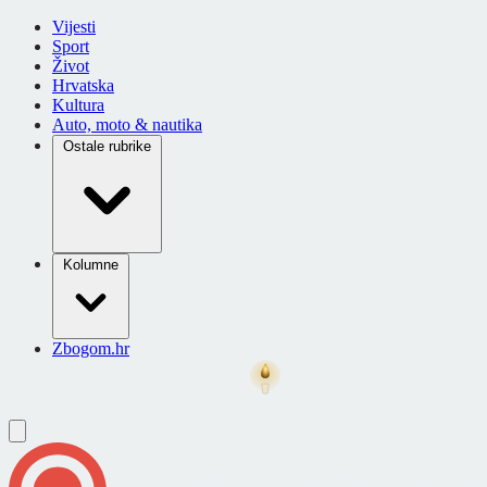
Vijesti
Sport
Život
Hrvatska
Kultura
Auto, moto & nautika
Ostale rubrike
Kolumne
Zbogom.hr