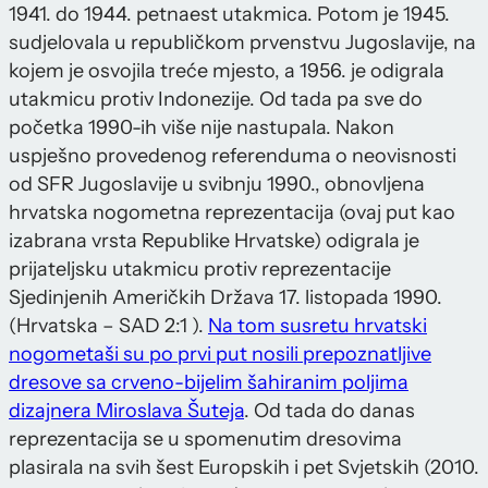
1941. do 1944. petnaest utakmica. Potom je 1945.
sudjelovala u republičkom prvenstvu Jugoslavije, na
kojem je osvojila treće mjesto, a 1956. je odigrala
utakmicu protiv Indonezije. Od tada pa sve do
početka 1990-ih više nije nastupala. Nakon
uspješno provedenog referenduma o neovisnosti
od SFR Jugoslavije u svibnju 1990., obnovljena
hrvatska nogometna reprezentacija (ovaj put kao
izabrana vrsta Republike Hrvatske) odigrala je
prijateljsku utakmicu protiv reprezentacije
Sjedinjenih Američkih Država 17. listopada 1990.
(Hrvatska – SAD 2:1 ).
Na tom susretu hrvatski
nogometaši su po prvi put nosili prepoznatljive
dresove sa crveno-bijelim šahiranim poljima
dizajnera Miroslava Šuteja
. Od tada do danas
reprezentacija se u spomenutim dresovima
plasirala na svih šest Europskih i pet Svjetskih (2010.