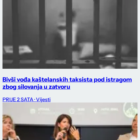
Bivši vođa kaštelanskih taksista pod istragom
zbog silovanja u zatvoru
PRIJE 2 SATA
· Vijesti