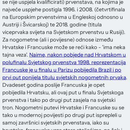
se nije uspjela kvalificirati) prvenstava, na kojima je
najveće uspjehe postigla 1996. i 2008. (četvrtifinala
na Europskim prvenstvima u Engleskoj odnosno u
Austriji i Švicarskoj) te 2018. godine (titula
viceprvaka svijeta na Svjetskom prvenstvu u Rusiji).
Za nogometne (ali i povijesne) odnose između
Hrvatske i Francuske može se reći kako - 'ima neka
tajna veza'.
Naime, nakon pobjede nad Hrvatskom u
polufinalu Svjetskog prvenstva 1998. reprezentacija
Francuske je u finalu u Parizu pobijedila Brazil i po
prvi put ponijela titulu svjetskih nogometnih prvaka
.
Dvadeset godina poslije Francuska je opet
pobijedila Hrvatsku, ali ovaj put u finalu Svjetskoga
prvenstva i tako po drugi put zasjela na svjetski
tron. Nogometni putevi Hrvatske i Francuske su se
tako u modernoj povijesti po drugi put isprepleli u
samoj završnici svjetskih prvenstava, iako su