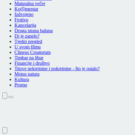
Maturalna večer
Ko(š)mentar
Izdvojeno
Festivo
Kancelarija
Druga strana baluna
Di je zapelo?
Tjedni pregled
U svom filmu
Clipeus Croatorum
Timbar na libar
Financije i društvo
Titove nekretnine i pokretnine - što je ostalo?
Motus natura
Kultura
Promo