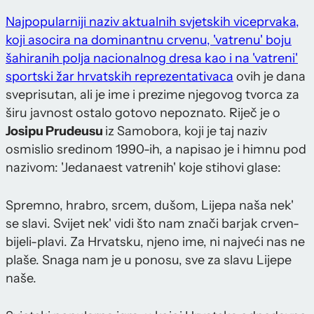
Najpopularniji naziv aktualnih svjetskih viceprvaka,
koji asocira na dominantnu crvenu, 'vatrenu' boju
šahiranih polja nacionalnog dresa kao i na 'vatreni'
sportski žar hrvatskih reprezentativaca
ovih je dana
sveprisutan, ali je ime i prezime njegovog tvorca za
širu javnost ostalo gotovo nepoznato. Riječ je o
Josipu Prudeusu
iz Samobora, koji je taj naziv
osmislio sredinom 1990-ih, a napisao je i himnu pod
nazivom: 'Jedanaest vatrenih' koje stihovi glase:
Spremno, hrabro, srcem, dušom, Lijepa naša nek'
se slavi. Svijet nek' vidi što nam znači barjak crven-
bijeli-plavi. Za Hrvatsku, njeno ime, ni najveći nas ne
plaše. Snaga nam je u ponosu, sve za slavu Lijepe
naše.