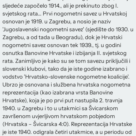
sljedeće započelo 1914., ali je prekinuto zbog I.
svjetskog rata... Prvi nogometni savez u Hrvatskoj
osnovan je 1919. u Zagrebu, a nosio je naziv
'Jugoslavenski nogometni savez' (sjedište do 1930. u
Zagrebu, a od tada u Beogradu), dok je Hrvatski
nogometni savez osnovan tek 1939., tj. u godini
osnutka Banovine Hrvatske i izbijanja II. svjetskog
rata. Zanimljivo je kako su se tom savezu priključili i
slovenski klubovi, tako da je iste godine izabrano i
vodstvo 'Hrvatsko-slovenske nogometne koalicije'.
Ubrzo je osnovana i službena hrvatska nogometna
reprezentacija (kao izabrana vrsta Banovine
Hrvatske), koja je po prvi put nastupila 2. travnja
1940. u Zagrebu i to u utakmici sa Švicarskom
završenom uvjerljivom hrvatskom pobjedom
(Hrvatska – Švicarska 4:0). Reprezentacija Hrvatske
je iste 1940. odigrala četiri utakmice, a u periodu od