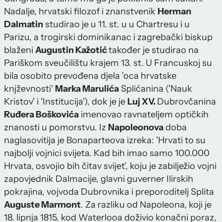
Nadalje, hrvatski filozof i znanstvenik
Herman
Dalmatin
studirao je u 11. st. u u Chartresu i u
Parizu, a trogirski dominikanac i zagrebački biskup
blaženi
Augustin Kažotić
također je studirao na
Pariškom sveučilištu krajem 13. st. U Francuskoj su
bila osobito prevođena djela 'oca hrvatske
knjževnosti'
Marka Marulića
Splićanina ('Nauk
Kristov' i 'Institucija'), dok je je
Luj XV.
Dubrovčanina
Ruđera Boškovića
imenovao ravnateljem optičkih
znanosti u pomorstvu. Iz
Napoleonova
doba
naglasovitija je Bonaparteova izreka: 'Hrvati to su
najbolji vojnici svijeta. Kad bih imao samo 100.000
Hrvata, osvojio bih čitav svijet', koju je zabilježio vojni
zapovjednik Dalmacije, glavni guverner Ilirskih
pokrajina, vojvoda Dubrovnika i preporoditelj Splita
Auguste Marmont
. Za razliku od Napoleona, koji je
18. lipnja 1815. kod Waterlooa doživio konačni poraz,