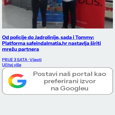
Od policije do Jadrolinije, sada i Tommy:
Platforma safeindalmatia.hr nastavlja širiti
mrežu partnera
PRIJE 3 SATA
· Vijesti
Učitaj više