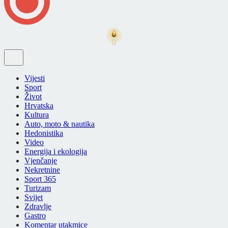
Vijesti
Sport
Život
Hrvatska
Kultura
Auto, moto & nautika
Hedonistika
Video
Energija i ekologija
Vjenčanje
Nekretnine
Sport 365
Turizam
Svijet
Zdravlje
Gastro
Komentar utakmice