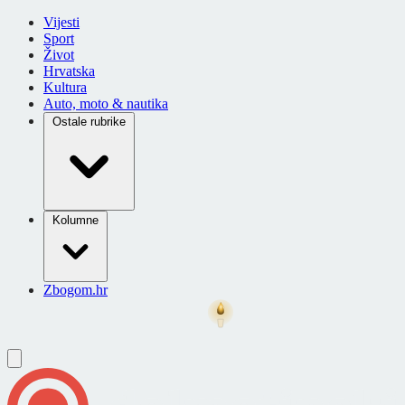
Vijesti
Sport
Život
Hrvatska
Kultura
Auto, moto & nautika
Ostale rubrike
Kolumne
Zbogom.hr