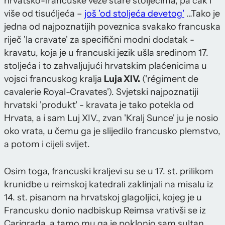
hrvatsko-francuske veze stare stoljećima, pa čak i
više od tisućljeća –
još 'od stoljeća devetog'
…Tako je
jedna od najpoznatijih poveznica svakako francuska
riječ 'la cravate' za specifični modni dodatak -
kravatu, koja je u francuski jezik ušla sredinom 17.
stoljeća i to zahvaljujući hrvatskim plaćenicima u
vojsci francuskog kralja
Luja XIV.
('régiment de
cavalerie Royal-Cravates'). Svjetski najpoznatiji
hrvatski 'produkt' - kravata je tako potekla od
Hrvata, a i sam Luj XIV., zvan 'Kralj Sunce' ju je nosio
oko vrata, u čemu ga je slijedilo francusko plemstvo,
a potom i cijeli svijet.
Osim toga, francuski kraljevi su se u 17. st. prilikom
krunidbe u reimskoj katedrali zaklinjali na misalu iz
14. st. pisanom na hrvatskoj glagoljici, kojeg je u
Francusku donio nadbiskup Reimsa vrativši se iz
Carigrada, a tamo mu ga je poklonio sam sultan.