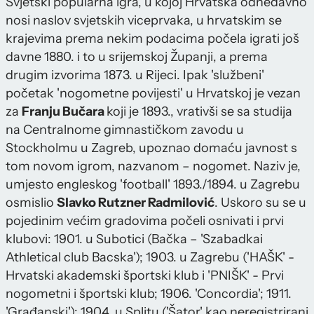
Svjetski popularna igra, u kojoj Hrvatska odnedavno
nosi naslov svjetskih viceprvaka, u hrvatskim se
krajevima prema nekim podacima počela igrati još
davne 1880. i to u srijemskoj Županji, a prema
drugim izvorima 1873. u Rijeci. Ipak 'službeni'
početak 'nogometne povijesti' u Hrvatskoj je vezan
za
Franju Bučara
koji je 1893., vrativši se sa studija
na Centralnome gimnastičkom zavodu u
Stockholmu u Zagreb, upoznao domaću javnost s
tom novom igrom, nazvanom – nogomet. Naziv je,
umjesto engleskog 'football' 1893./1894. u Zagrebu
osmislio
Slavko Rutzner Radmilović
. Uskoro su se u
pojedinim većim gradovima počeli osnivati i prvi
klubovi: 1901. u Subotici (Bačka – 'Szabadkai
Athletical club Bacska'); 1903. u Zagrebu ('HAŠK' -
Hrvatski akademski športski klub i 'PNIŠK' - Prvi
nogometni i športski klub; 1906. 'Concordia'; 1911.
'Građanski'); 1904. u Splitu ('Šator' kao neregistrirani