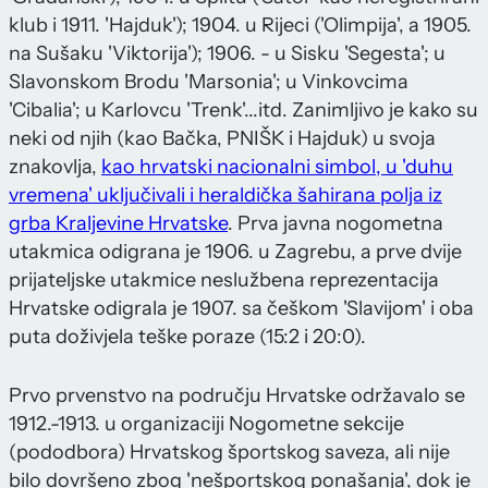
klub i 1911. 'Hajduk'); 1904. u Rijeci ('Olimpija', a 1905.
na Sušaku 'Viktorija'); 1906. - u Sisku 'Segesta'; u
Slavonskom Brodu 'Marsonia'; u Vinkovcima
'Cibalia'; u Karlovcu 'Trenk'...itd. Zanimljivo je kako su
neki od njih (kao Bačka, PNIŠK i Hajduk) u svoja
znakovlja,
kao hrvatski nacionalni simbol, u 'duhu
vremena' uključivali i heraldička šahirana polja iz
grba Kraljevine Hrvatske
. Prva javna nogometna
utakmica odigrana je 1906. u Zagrebu, a prve dvije
prijateljske utakmice neslužbena reprezentacija
Hrvatske odigrala je 1907. sa češkom 'Slavijom' i oba
puta doživjela teške poraze (15:2 i 20:0).
Prvo prvenstvo na području Hrvatske održavalo se
1912.-1913. u organizaciji Nogometne sekcije
(pododbora) Hrvatskog športskog saveza, ali nije
bilo dovršeno zbog 'nešportskog ponašanja', dok je