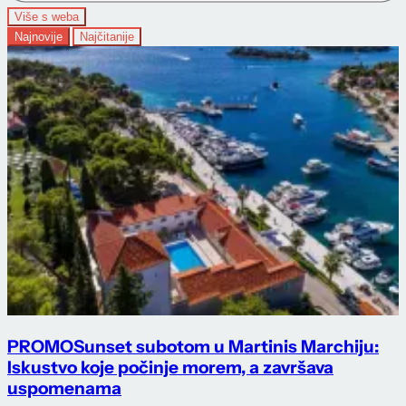
Više s weba
Najnovije
Najčitanije
PROMO
Sunset subotom u Martinis Marchiju:
Iskustvo koje počinje morem, a završava
uspomenama