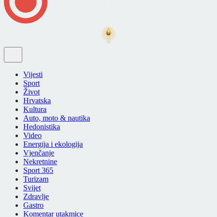
Vijesti
Sport
Život
Hrvatska
Kultura
Auto, moto & nautika
Hedonistika
Video
Energija i ekologija
Vjenčanje
Nekretnine
Sport 365
Turizam
Svijet
Zdravlje
Gastro
Komentar utakmice