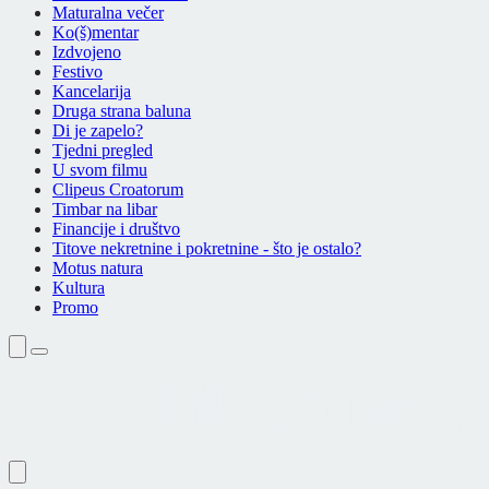
Maturalna večer
Ko(š)mentar
Izdvojeno
Festivo
Kancelarija
Druga strana baluna
Di je zapelo?
Tjedni pregled
U svom filmu
Clipeus Croatorum
Timbar na libar
Financije i društvo
Titove nekretnine i pokretnine - što je ostalo?
Motus natura
Kultura
Promo