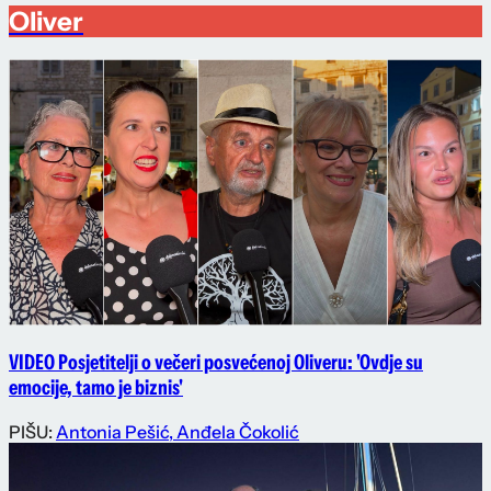
Oliver
VIDEO Posjetitelji o večeri posvećenoj Oliveru: 'Ovdje su
emocije, tamo je biznis'
PIŠU:
Antonia Pešić
,
Anđela Čokolić