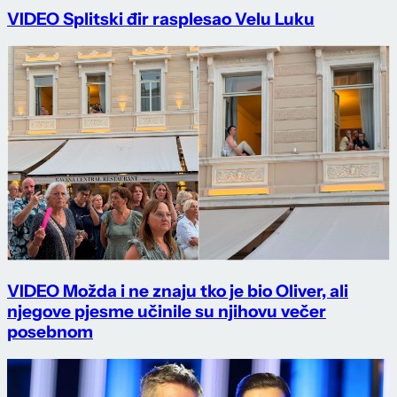
VIDEO Splitski đir rasplesao Velu Luku
VIDEO Možda i ne znaju tko je bio Oliver, ali
njegove pjesme učinile su njihovu večer
posebnom