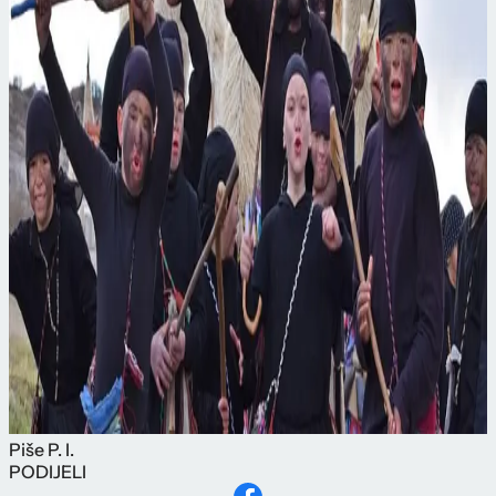
Piše
P. I.
PODIJELI