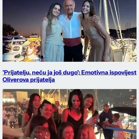
'Prijatelju, neću ja još dugo': Emotivna ispovijest
Oliverova prijatelja