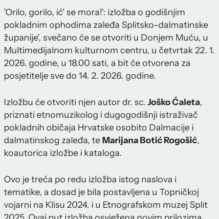
'Orilo, gorilo, ić' se mora!': izložba o godišnjim
pokladnim ophodima zaleđa Splitsko-dalmatinske
županije', svečano će se otvoriti u Donjem Muću, u
Multimedijalnom kulturnom centru, u četvrtak 22. 1.
2026. godine, u 18.00 sati, a bit će otvorena za
posjetitelje sve do 14. 2. 2026. godine.
Izložbu će otvoriti njen autor dr. sc.
Joško Ćaleta
,
priznati etnomuzikolog i dugogodišnji istraživač
pokladnih običaja Hrvatske osobito Dalmacije i
dalmatinskog zaleđa, te
Marijana Botić Rogošić
,
koautorica izložbe i kataloga.
Ovo je treća po redu izložba istog naslova i
tematike, a dosad je bila postavljena u Topničkoj
vojarni na Klisu 2024. i u Etnografskom muzej Split
2025. Ovaj put izložba osvježena novim prilozima,