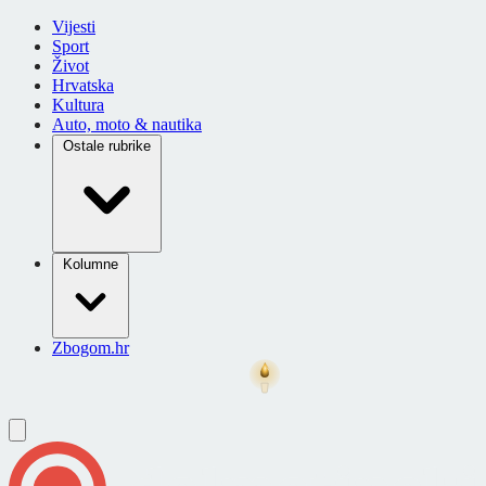
Vijesti
Sport
Život
Hrvatska
Kultura
Auto, moto & nautika
Ostale rubrike
Kolumne
Zbogom.hr