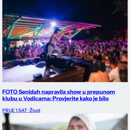
FOTO Senidah napravila show u prepunom
klubu u Vodicama: Provjerite kako je bilo
PRIJE 1 SAT
· Život