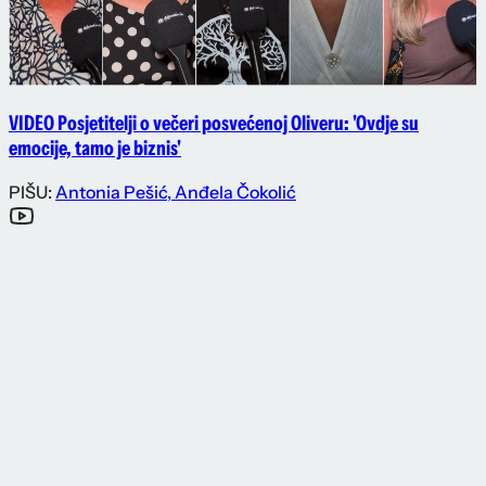
VIDEO Posjetitelji o večeri posvećenoj Oliveru: 'Ovdje su
emocije, tamo je biznis'
PIŠU:
Antonia Pešić
,
Anđela Čokolić