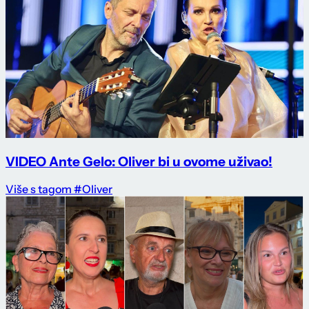
VIDEO Ante Gelo: Oliver bi u ovome uživao!
Više s tagom #Oliver