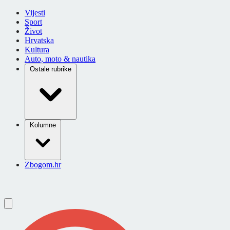
Vijesti
Sport
Život
Hrvatska
Kultura
Auto, moto & nautika
Ostale rubrike
Kolumne
Zbogom.hr