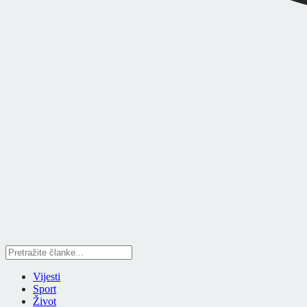
Vijesti
Sport
Život