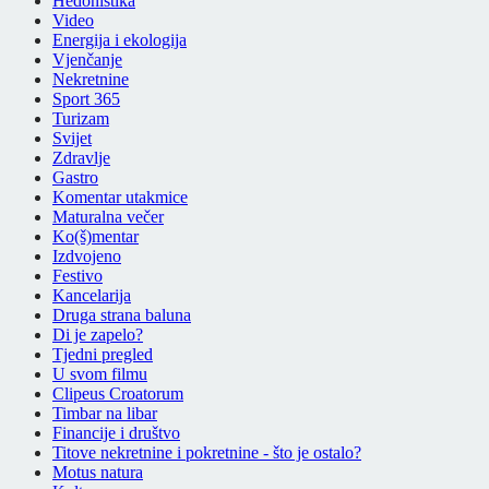
Hedonistika
Video
Energija i ekologija
Vjenčanje
Nekretnine
Sport 365
Turizam
Svijet
Zdravlje
Gastro
Komentar utakmice
Maturalna večer
Ko(š)mentar
Izdvojeno
Festivo
Kancelarija
Druga strana baluna
Di je zapelo?
Tjedni pregled
U svom filmu
Clipeus Croatorum
Timbar na libar
Financije i društvo
Titove nekretnine i pokretnine - što je ostalo?
Motus natura