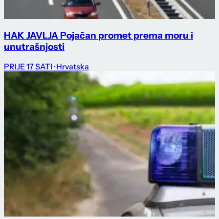
HAK JAVLJA Pojačan promet prema moru i
unutrašnjosti
PRIJE 17 SATI
· Hrvatska