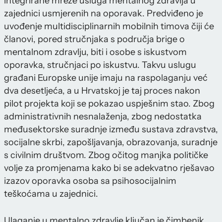
integrirane mreže usluga mentalnog zdravlja u
zajednici usmjerenih na oporavak. Predviđeno je
uvođenje multidisciplinarnih mobilnih timova čiji će
članovi, pored stručnjaka s područja brige o
mentalnom zdravlju, biti i osobe s iskustvom
oporavka, stručnjaci po iskustvu. Takvu uslugu
građani Europske unije imaju na raspolaganju već
dva desetljeća, a u Hrvatskoj je taj proces nakon
pilot projekta koji se pokazao uspješnim stao. Zbog
administrativnih nesnalaženja, zbog nedostatka
međusektorske suradnje između sustava zdravstva,
socijalne skrbi, zapošljavanja, obrazovanja, suradnje
s civilnim društvom. Zbog očitog manjka političke
volje za promjenama kako bi se adekvatno rješavao
izazov oporavka osoba sa psihosocijalnim
teškoćama u zajednici.
Ulaganje u mentalno zdravlje ključan je čimbenik