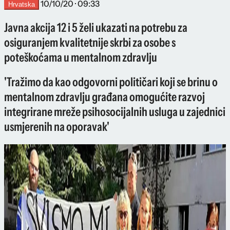
10/10/20 · 09:33
Hrvatska
Javna akcija 12 i 5 želi ukazati na potrebu za
osiguranjem kvalitetnije skrbi za osobe s
poteškoćama u mentalnom zdravlju
'Tražimo da kao odgovorni političari koji se brinu o
mentalnom zdravlju građana omogućite razvoj
integrirane mreže psihosocijalnih usluga u zajednici
usmjerenih na oporavak'