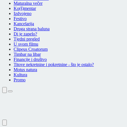
Maturalna večer
Ko(š)mentar
Izdvojeno
Festivo
Kancelarija
Druga strana baluna
Di je zapelo?
Tjedni pregled
U svom filmu
Clipeus Croatorum
Timbar na libar
Financije i društvo
Titove nekretnine i pokretnine - što je ostalo?
Motus natura
Kultura
Promo