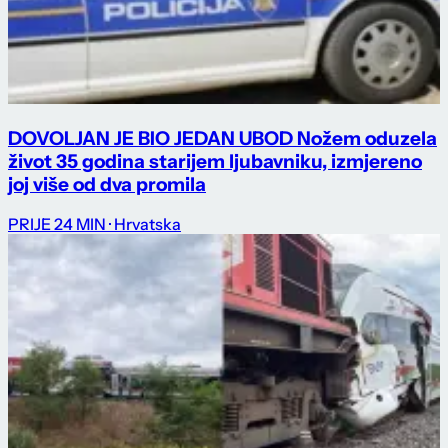
DOVOLJAN JE BIO JEDAN UBOD Nožem oduzela
život 35 godina starijem ljubavniku, izmjereno
joj više od dva promila
PRIJE 24 MIN
· Hrvatska