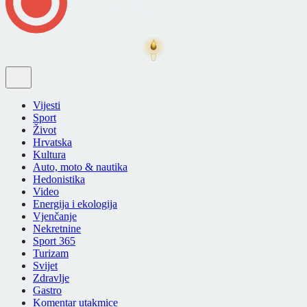
Vijesti
Sport
Život
Hrvatska
Kultura
Auto, moto & nautika
Hedonistika
Video
Energija i ekologija
Vjenčanje
Nekretnine
Sport 365
Turizam
Svijet
Zdravlje
Gastro
Komentar utakmice