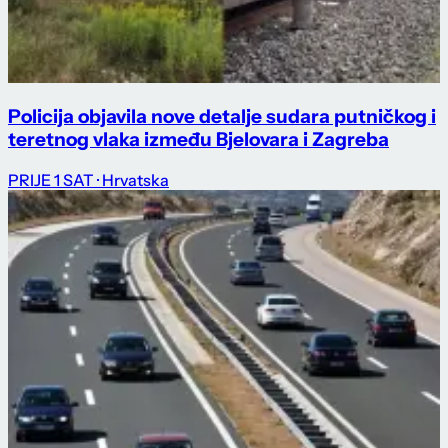
Policija objavila nove detalje sudara putničkog i
teretnog vlaka između Bjelovara i Zagreba
PRIJE 1 SAT
· Hrvatska