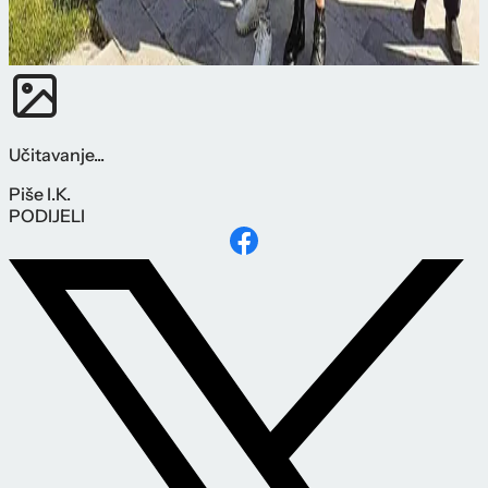
Učitavanje...
Piše
I.K.
PODIJELI