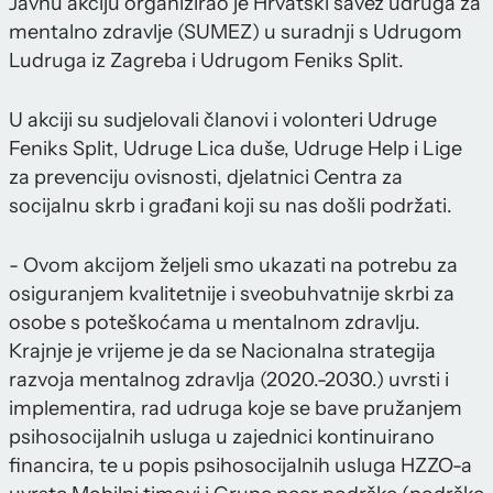
Javnu akciju organizirao je Hrvatski savez udruga za
mentalno zdravlje (SUMEZ) u suradnji s Udrugom
Ludruga iz Zagreba i Udrugom Feniks Split.
U akciji su sudjelovali članovi i volonteri Udruge
Feniks Split, Udruge Lica duše, Udruge Help i Lige
za prevenciju ovisnosti, djelatnici Centra za
socijalnu skrb i građani koji su nas došli podržati.
- Ovom akcijom željeli smo ukazati na potrebu za
osiguranjem kvalitetnije i sveobuhvatnije skrbi za
osobe s poteškoćama u mentalnom zdravlju.
Krajnje je vrijeme je da se Nacionalna strategija
razvoja mentalnog zdravlja (2020.-2030.) uvrsti i
implementira, rad udruga koje se bave pružanjem
psihosocijalnih usluga u zajednici kontinuirano
financira, te u popis psihosocijalnih usluga HZZO-a