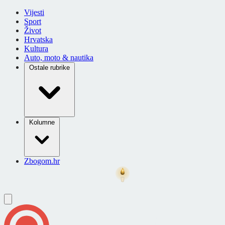
Vijesti
Sport
Život
Hrvatska
Kultura
Auto, moto & nautika
Ostale rubrike
Kolumne
Zbogom.hr