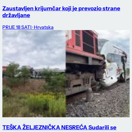
Zaustavljen krijumčar koji je prevozio strane
državljane
PRIJE 18 SATI
· Hrvatska
TEŠKA ŽELJEZNIČKA NESREĆA Sudarili se