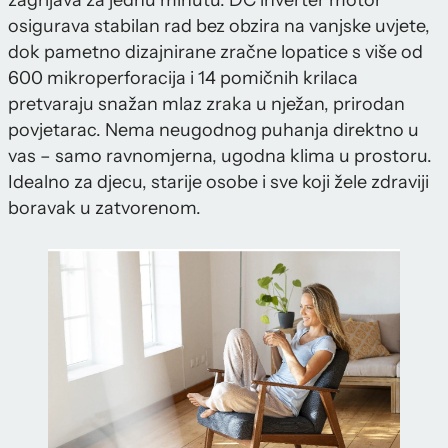
zagrijava za jednu minutu. DC inverter motor
osigurava stabilan rad bez obzira na vanjske uvjete,
dok pametno dizajnirane zračne lopatice s više od
600 mikroperforacija i 14 pomičnih krilaca
pretvaraju snažan mlaz zraka u nježan, prirodan
povjetarac. Nema neugodnog puhanja direktno u
vas – samo ravnomjerna, ugodna klima u prostoru.
Idealno za djecu, starije osobe i sve koji žele zdraviji
boravak u zatvorenom.