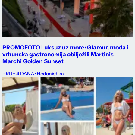
PROMO
FOTO Luksuz uz more: Glamur, moda i
vrhunska gastronomija obilježili Martinis
Marchi Golden Sunset
PRIJE 4 DANA
· Hedonistika