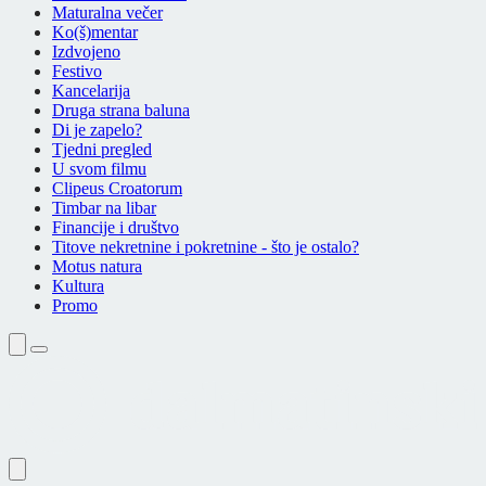
Maturalna večer
Ko(š)mentar
Izdvojeno
Festivo
Kancelarija
Druga strana baluna
Di je zapelo?
Tjedni pregled
U svom filmu
Clipeus Croatorum
Timbar na libar
Financije i društvo
Titove nekretnine i pokretnine - što je ostalo?
Motus natura
Kultura
Promo