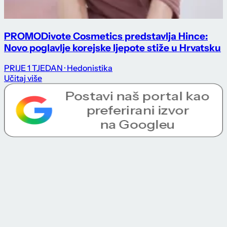
PROMO
Divote Cosmetics predstavlja Hince:
Novo poglavlje korejske ljepote stiže u Hrvatsku
PRIJE 1 TJEDAN
· Hedonistika
Učitaj više