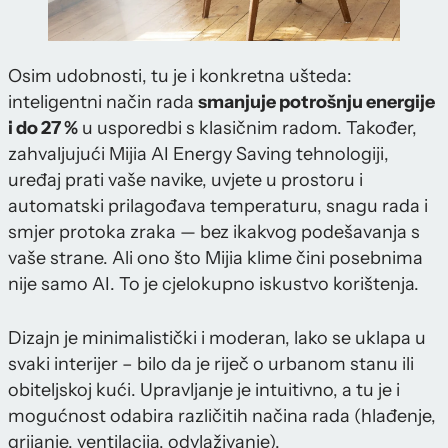
Osim udobnosti, tu je i konkretna ušteda:
inteligentni način rada
smanjuje potrošnju energije
i do 27 %
u usporedbi s klasičnim radom. Također,
zahvaljujući Mijia AI Energy Saving tehnologiji,
uređaj prati vaše navike, uvjete u prostoru i
automatski prilagođava temperaturu, snagu rada i
smjer protoka zraka — bez ikakvog podešavanja s
vaše strane. Ali ono što Mijia klime čini posebnima
nije samo AI. To je cjelokupno iskustvo korištenja.
Dizajn je minimalistički i moderan, lako se uklapa u
svaki interijer – bilo da je riječ o urbanom stanu ili
obiteljskoj kući. Upravljanje je intuitivno, a tu je i
mogućnost odabira različitih načina rada (hlađenje,
grijanje, ventilacija, odvlaživanje).