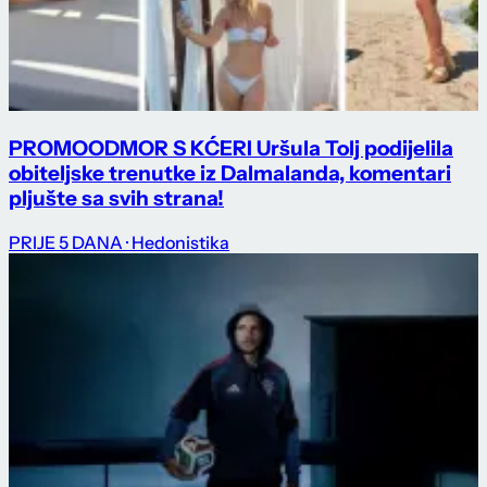
PROMO
ODMOR S KĆERI Uršula Tolj podijelila
obiteljske trenutke iz Dalmalanda, komentari
pljušte sa svih strana!
PRIJE 5 DANA
· Hedonistika