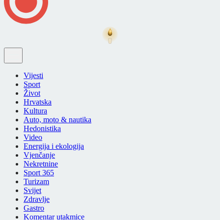
Vijesti
Sport
Život
Hrvatska
Kultura
Auto, moto & nautika
Hedonistika
Video
Energija i ekologija
Vjenčanje
Nekretnine
Sport 365
Turizam
Svijet
Zdravlje
Gastro
Komentar utakmice