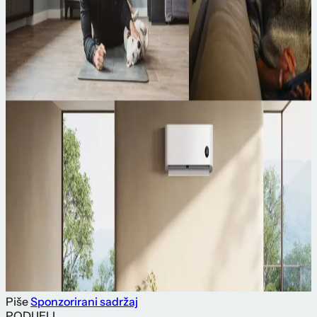
Piše
Sponzorirani sadržaj
PODIJELI