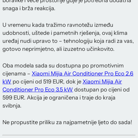
boravke i veće prostorije gdje je potrebna dodatna
snaga i brža reakcija.
U vremenu kada tražimo ravnotežu između
udobnosti, uštede i pametnih rješenja, ovaj klima
uređaj nudi upravo to – tehnologiju koja radi za vas,
gotovo neprimjetno, ali izuzetno učinkovito.
Oba modela sada su dostupna po promotivnim
cijenama –
Xiaomi Mijia Air Conditioner Pro Eco 2.6
kW
po cijeni od 519 EUR, dok je
Xiaomi Mijia Air
Conditioner Pro Eco 3.5 kW
dostupan po cijeni od
599 EUR. Akcija je ograničena i traje do kraja
svibnja.
Ne propustite priliku za najpametnije ljeto do sada!