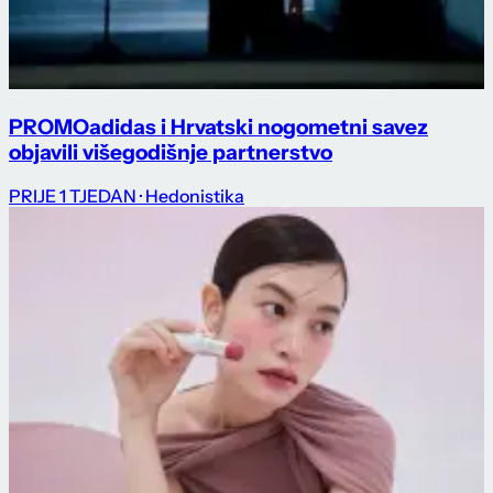
PROMO
adidas i Hrvatski nogometni savez
objavili višegodišnje partnerstvo
PRIJE 1 TJEDAN
· Hedonistika