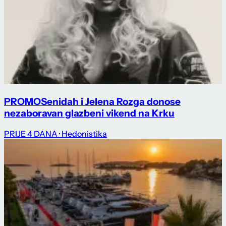
PROMO
Senidah i Jelena Rozga donose
nezaboravan glazbeni vikend na Krku
PRIJE 4 DANA
· Hedonistika