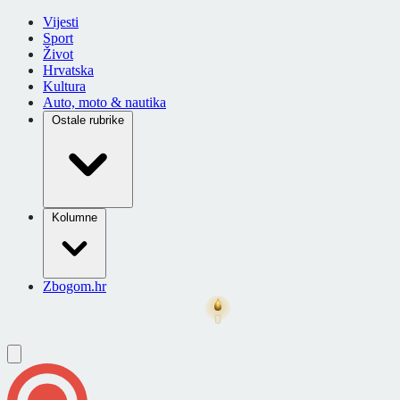
Vijesti
Sport
Život
Hrvatska
Kultura
Auto, moto & nautika
Ostale rubrike
Kolumne
Zbogom.hr