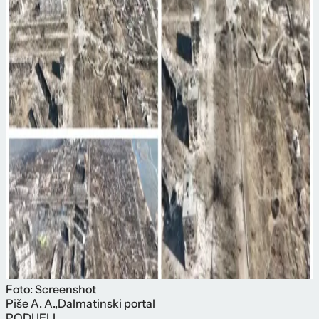
Foto: Screenshot
Piše
A. A.
,
Dalmatinski portal
PODIJELI