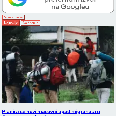
Više s weba
Najnovije
Najčitanije
Planira se novi masovni upad migranata u