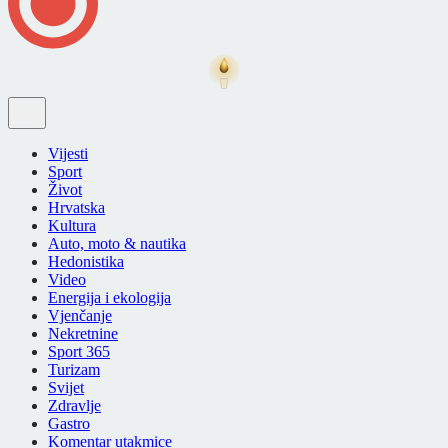
Vijesti
Sport
Život
Hrvatska
Kultura
Auto, moto & nautika
Hedonistika
Video
Energija i ekologija
Vjenčanje
Nekretnine
Sport 365
Turizam
Svijet
Zdravlje
Gastro
Komentar utakmice