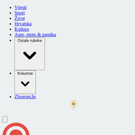
Vijesti
Sport
Život
Hrvatska
Kultura
Auto, moto & nautika
Ostale rubrike
Kolumne
Zbogom.hr