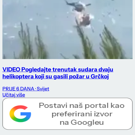
VIDEO Pogledajte trenutak sudara dvaju
helikoptera koji su gasili požar u Grčkoj
PRIJE 6 DANA
· Svijet
Učitaj više