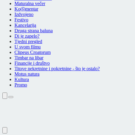
Maturalna večer
Ko(š)mentar
Izdvojeno
Festivo
Kancelarija
Druga strana baluna
Di je zapelo?
Tjedni pregled
U svom filmu
Clipeus Croatorum
Timbar na libar
Financije i društvo
Titove nekretnine i pokretnine - što je ostalo?
Motus natura
Kultura
Promo