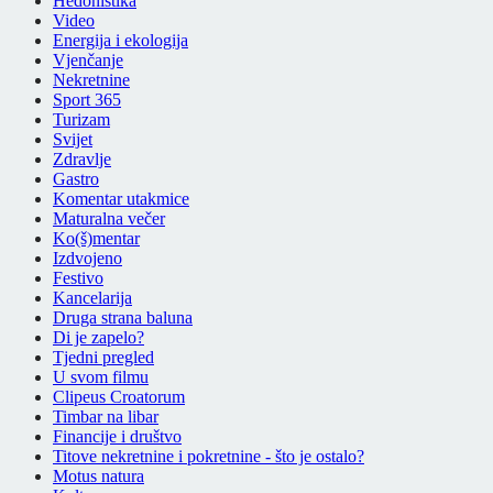
Hedonistika
Video
Energija i ekologija
Vjenčanje
Nekretnine
Sport 365
Turizam
Svijet
Zdravlje
Gastro
Komentar utakmice
Maturalna večer
Ko(š)mentar
Izdvojeno
Festivo
Kancelarija
Druga strana baluna
Di je zapelo?
Tjedni pregled
U svom filmu
Clipeus Croatorum
Timbar na libar
Financije i društvo
Titove nekretnine i pokretnine - što je ostalo?
Motus natura