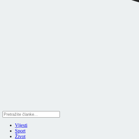
Vijesti
Sport
Život