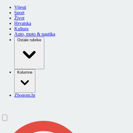
Vijesti
Sport
Život
Hrvatska
Kultura
Auto, moto & nautika
Ostale rubrike
Kolumne
Zbogom.hr