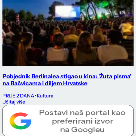
Pobjednik Berlinalea stigao u kina: 'Žuta pisma'
na Bačvicama i diljem Hrvatske
PRIJE 2 DANA
· Kultura
Učitaj više