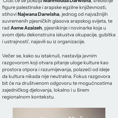
'Čitat će se poezija
Mahmouda Darwisha
, središnje
figure palestinske i arapske egzilne književnosti,
stihovi
Najwana Darwisha
, jednog od najvažnijih
suvremenih pjesničkih glasova arapskog svijeta, te
rad
Asme Azaizeh
, pjesnikinje i novinarke koja u
svom djelu dekonstruira iskustva okupacije, gubitka
i ustrajnosti', najavili su iz organizacije.
Večer se, kako su istaknuli, nastavlja javnim
razgovorom koji otvara pitanje uloge kulture kao
prostora otpora i razumijevanja, polazeći od ideje
da kultura nikada nije neutralna. Fokus razgovora
bit će na društvenom odgovoru te mogućnostima
zajedničkog djelovanja, lokalno i u širem
regionalnom kontekstu.