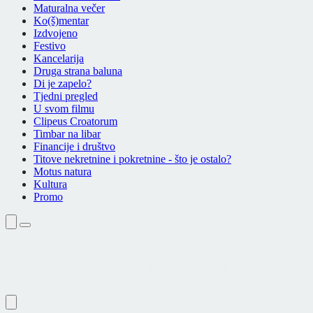
Maturalna večer
Ko(š)mentar
Izdvojeno
Festivo
Kancelarija
Druga strana baluna
Di je zapelo?
Tjedni pregled
U svom filmu
Clipeus Croatorum
Timbar na libar
Financije i društvo
Titove nekretnine i pokretnine - što je ostalo?
Motus natura
Kultura
Promo