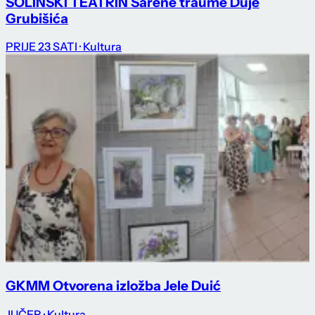
SOLINSKI TEATRIN Šarene traume Duje
Grubišića
PRIJE 23 SATI
· Kultura
GKMM Otvorena izložba Jele Duić
JUČER
· Kultura