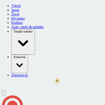
Vijesti
Sport
Život
Hrvatska
Kultura
Auto, moto & nautika
Ostale rubrike
Kolumne
Zbogom.hr