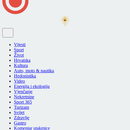
Vijesti
Sport
Život
Hrvatska
Kultura
Auto, moto & nautika
Hedonistika
Video
Energija i ekologija
Vjenčanje
Nekretnine
Sport 365
Turizam
Svijet
Zdravlje
Gastro
Komentar utakmice