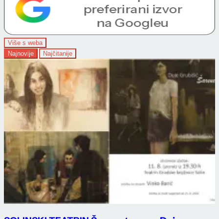
Više s weba
Najnovije
Najčitanije