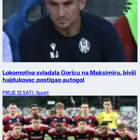
Lokomotiva svladala Goricu na Maksimiru, bivši
hajdukovac postigao autogol
PRIJE 12 SATI
· Sport