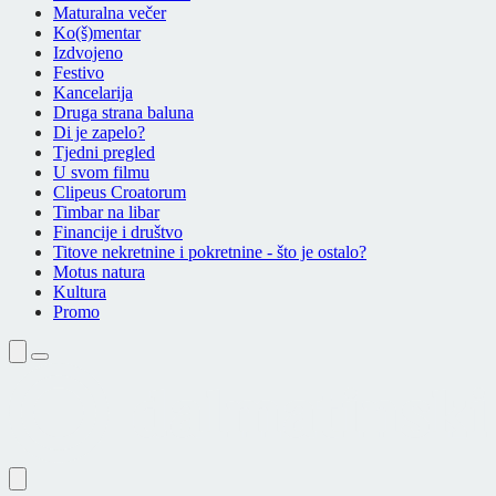
Maturalna večer
Ko(š)mentar
Izdvojeno
Festivo
Kancelarija
Druga strana baluna
Di je zapelo?
Tjedni pregled
U svom filmu
Clipeus Croatorum
Timbar na libar
Financije i društvo
Titove nekretnine i pokretnine - što je ostalo?
Motus natura
Kultura
Promo