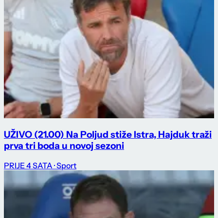
UŽIVO (21.00) Na Poljud stiže Istra, Hajduk traži
prva tri boda u novoj sezoni
PRIJE 4 SATA
· Sport