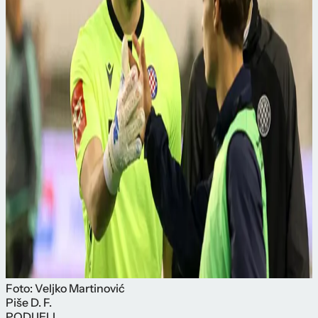
Foto: Veljko Martinović
Piše
D. F.
PODIJELI