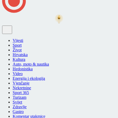
Vijesti
Sport
Život
Hrvatska
Kultura
Auto, moto & nautika
Hedonistika
Video
Energija i ekologija
Vjenčanje
Nekretnine
Sport 365
Turizam
Svijet
Zdravlje
Gastro
Komentar utakmice