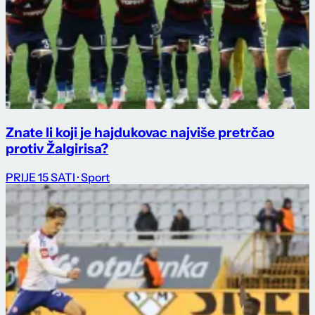
Znate li koji je hajdukovac najviše pretrčao
protiv Žalgirisa?
PRIJE 15 SATI
· Sport