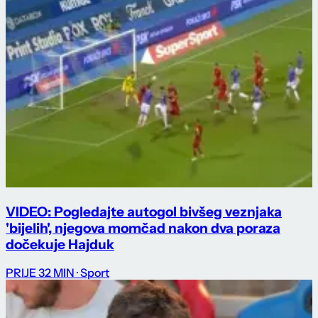
VIDEO: Pogledajte autogol bivšeg veznjaka
'bijelih', njegova momčad nakon dva poraza
dočekuje Hajduk
PRIJE 32 MIN
· Sport