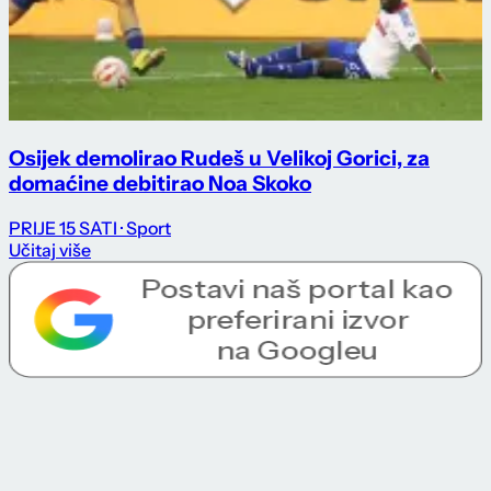
Osijek demolirao Rudeš u Velikoj Gorici, za
domaćine debitirao Noa Skoko
PRIJE 15 SATI
· Sport
Učitaj više