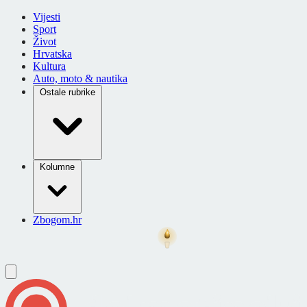
Vijesti
Sport
Život
Hrvatska
Kultura
Auto, moto & nautika
Ostale rubrike
Kolumne
Zbogom.hr