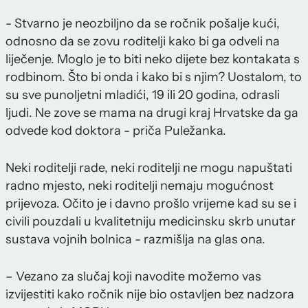
- Stvarno je neozbiljno da se ročnik pošalje kući,
odnosno da se zovu roditelji kako bi ga odveli na
liječenje. Moglo je to biti neko dijete bez kontakata s
rodbinom. Što bi onda i kako bi s njim? Uostalom, to
su sve punoljetni mladići, 19 ili 20 godina, odrasli
ljudi. Ne zove se mama na drugi kraj Hrvatske da ga
odvede kod doktora - priča Puležanka.
Neki roditelji rade, neki roditelji ne mogu napuštati
radno mjesto, neki roditelji nemaju mogućnost
prijevoza. Očito je i davno prošlo vrijeme kad su se i
civili pouzdali u kvalitetniju medicinsku skrb unutar
sustava vojnih bolnica - razmišlja na glas ona.
– Vezano za slučaj koji navodite možemo vas
izvijestiti kako ročnik nije bio ostavljen bez nadzora