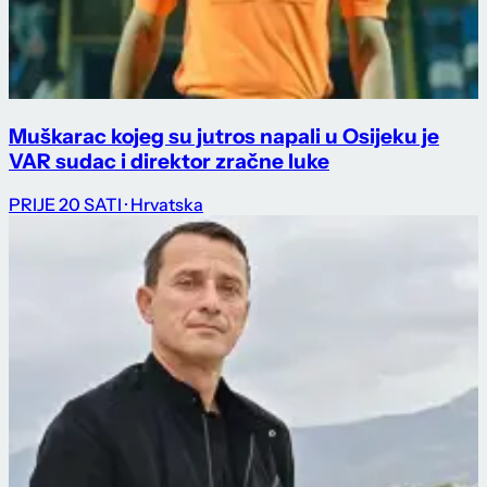
Muškarac kojeg su jutros napali u Osijeku je
VAR sudac i direktor zračne luke
PRIJE 20 SATI
· Hrvatska