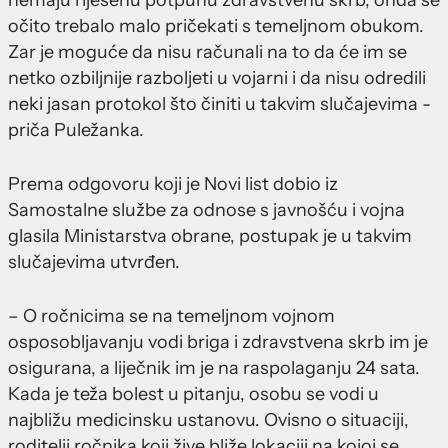
nemaju riješenu potpunu zdravstvenu skrb, onda se
očito trebalo malo pričekati s temeljnom obukom.
Zar je moguće da nisu računali na to da će im se
netko ozbiljnije razboljeti u vojarni i da nisu odredili
neki jasan protokol što činiti u takvim slučajevima -
priča Puležanka.
Prema odgovoru koji je Novi list dobio iz
Samostalne službe za odnose s javnošću i vojna
glasila Ministarstva obrane, postupak je u takvim
slučajevima utvrđen.
– O ročnicima se na temeljnom vojnom
osposobljavanju vodi briga i zdravstvena skrb im je
osigurana, a liječnik im je na raspolaganju 24 sata.
Kada je teža bolest u pitanju, osobu se vodi u
najbližu medicinsku ustanovu. Ovisno o situaciji,
roditelji ročnika koji žive bliže lokaciji na kojoj se