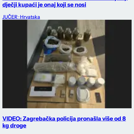
dječji kupaći je onaj koji se nosi
JUČER
· Hrvatska
VIDEO: Zagrebačka policija pronašla više od 8
kg droge