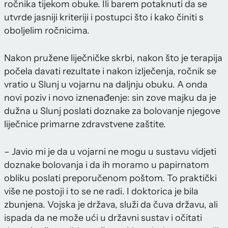
ročnika tijekom obuke. Ili barem potaknuti da se
utvrde jasniji kriteriji i postupci što i kako činiti s
oboljelim ročnicima.
Nakon pružene liječničke skrbi, nakon što je terapija
počela davati rezultate i nakon izlječenja, ročnik se
vratio u Slunj u vojarnu na daljnju obuku. A onda
novi poziv i novo iznenađenje: sin zove majku da je
dužna u Slunj poslati doznake za bolovanje njegove
liječnice primarne zdravstvene zaštite.
– Javio mi je da u vojarni ne mogu u sustavu vidjeti
doznake bolovanja i da ih moramo u papirnatom
obliku poslati preporučenom poštom. To praktički
više ne postoji i to se ne radi. I doktorica je bila
zbunjena. Vojska je država, služi da čuva državu, ali
ispada da ne može ući u državni sustav i očitati