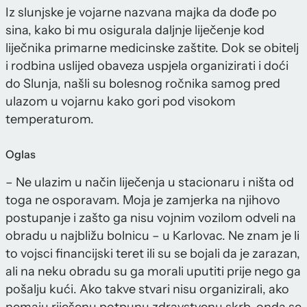
Iz slunjske je vojarne nazvana majka da dođe po
sina, kako bi mu osigurala daljnje liječenje kod
liječnika primarne medicinske zaštite. Dok se obitelj
i rodbina uslijed obaveza uspjela organizirati i doći
do Slunja, našli su bolesnog ročnika samog pred
ulazom u vojarnu kako gori pod visokom
temperaturom.
Oglas
– Ne ulazim u način liječenja u stacionaru i ništa od
toga ne osporavam. Moja je zamjerka na njihovo
postupanje i zašto ga nisu vojnim vozilom odveli na
obradu u najbližu bolnicu – u Karlovac. Ne znam je li
to vojsci financijski teret ili su se bojali da je zarazan,
ali na neku obradu su ga morali uputiti prije nego ga
pošalju kući. Ako takve stvari nisu organizirali, ako