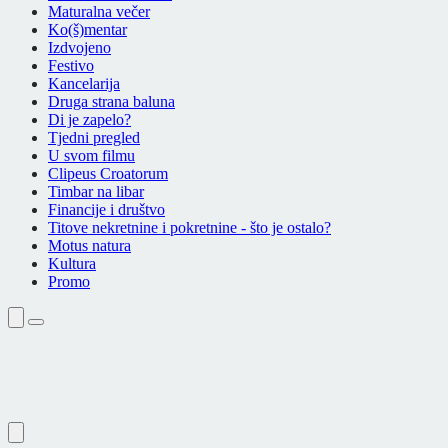
Maturalna večer
Ko(š)mentar
Izdvojeno
Festivo
Kancelarija
Druga strana baluna
Di je zapelo?
Tjedni pregled
U svom filmu
Clipeus Croatorum
Timbar na libar
Financije i društvo
Titove nekretnine i pokretnine - što je ostalo?
Motus natura
Kultura
Promo