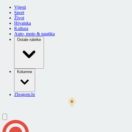
Vijesti
Sport
Život
Hrvatska
Kultura
Auto, moto & nautika
Ostale rubrike
Kolumne
Zbogom.hr