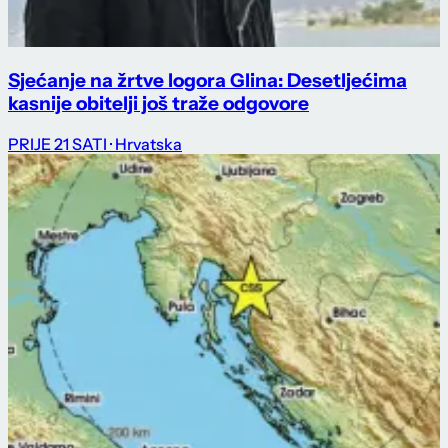
Sjećanje na žrtve logora Glina: Desetljećima
kasnije obitelji još traže odgovore
PRIJE 21 SATI
· Hrvatska