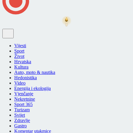
Vijesti
Sport
Život
Hrvatska
Kultura
Auto, moto & nautika
Hedonistika
Video
Energija i ekologija
Vjenčanje
Nekretnine
Sport 365
Turizam
Svijet
Zdravlje
Gastro
Komentar utakmice