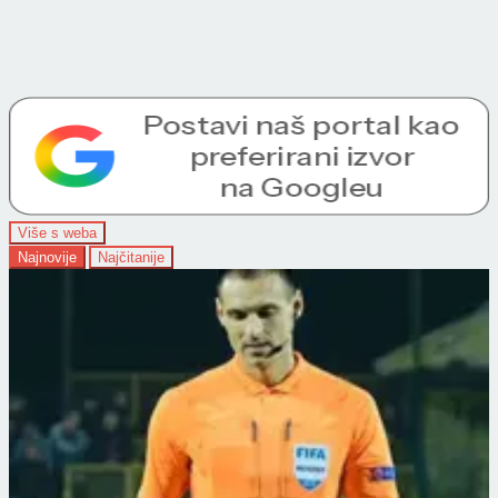
Više s weba
Najnovije
Najčitanije