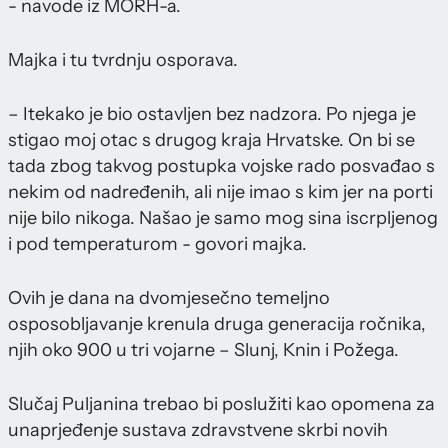
- navode iz MORH-a.
Majka i tu tvrdnju osporava.
– Itekako je bio ostavljen bez nadzora. Po njega je
stigao moj otac s drugog kraja Hrvatske. On bi se
tada zbog takvog postupka vojske rado posvađao s
nekim od nadređenih, ali nije imao s kim jer na porti
nije bilo nikoga. Našao je samo mog sina iscrpljenog
i pod temperaturom - govori majka.
Ovih je dana na dvomjesečno temeljno
osposobljavanje krenula druga generacija ročnika,
njih oko 900 u tri vojarne – Slunj, Knin i Požega.
Slučaj Puljanina trebao bi poslužiti kao opomena za
unaprjeđenje sustava zdravstvene skrbi novih