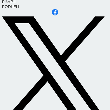
Piše
P. I.
PODIJELI