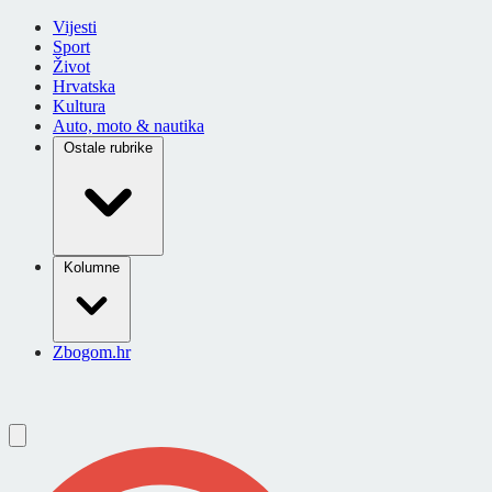
Vijesti
Sport
Život
Hrvatska
Kultura
Auto, moto & nautika
Ostale rubrike
Kolumne
Zbogom.hr