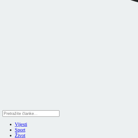
Vijesti
Sport
Život