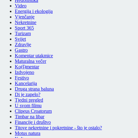
Hedonistika
Video
Energija i ekologija
Vjenčanje
Nekretnine
Sport 365
Turizam
Svijet
Zdravlje
Gastro
Komentar utakmice
Maturalna večer
Ko(š)mentar
Izdvojeno
Festivo
Kancelarija
Druga strana baluna
Di je zapelo?
Tjedni pregled
U svom filmu
Clipeus Croatorum
Timbar na libar
Financije i društvo
Titove nekretnine i pokretnine - što je ostalo?
Motus natura