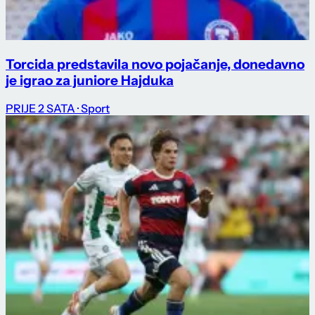
Torcida predstavila novo pojačanje, donedavno
je igrao za juniore Hajduka
PRIJE 2 SATA
· Sport