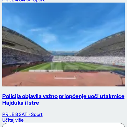
Policija objavila važno priopćenje uoči utakmice
Hajduka i Istre
PRIJE 8 SATI
· Sport
Učitaj više