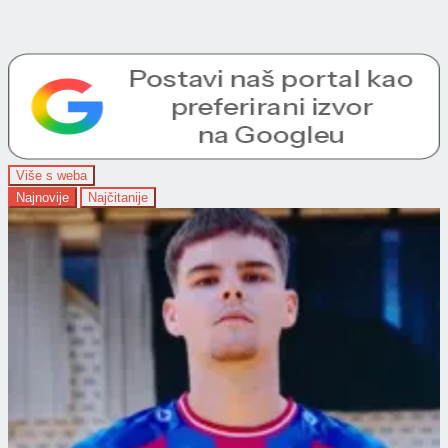
Više s weba
Najnovije
Najčitanije