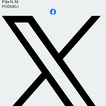
Piše
N. M.
PODIJELI