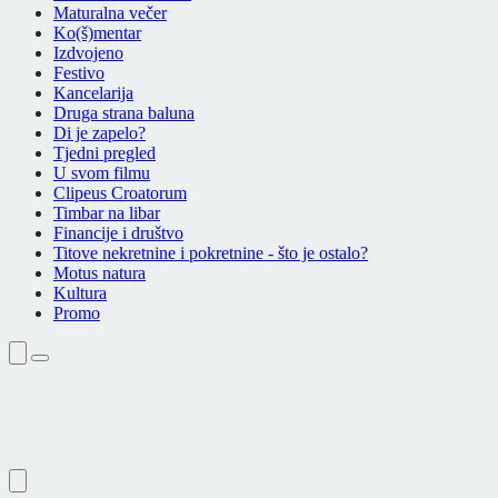
Maturalna večer
Ko(š)mentar
Izdvojeno
Festivo
Kancelarija
Druga strana baluna
Di je zapelo?
Tjedni pregled
U svom filmu
Clipeus Croatorum
Timbar na libar
Financije i društvo
Titove nekretnine i pokretnine - što je ostalo?
Motus natura
Kultura
Promo