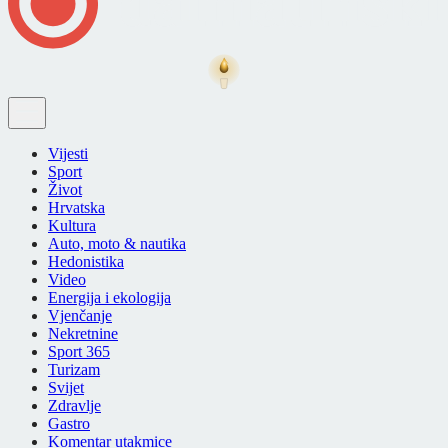
Vijesti
Sport
Život
Hrvatska
Kultura
Auto, moto & nautika
Hedonistika
Video
Energija i ekologija
Vjenčanje
Nekretnine
Sport 365
Turizam
Svijet
Zdravlje
Gastro
Komentar utakmice