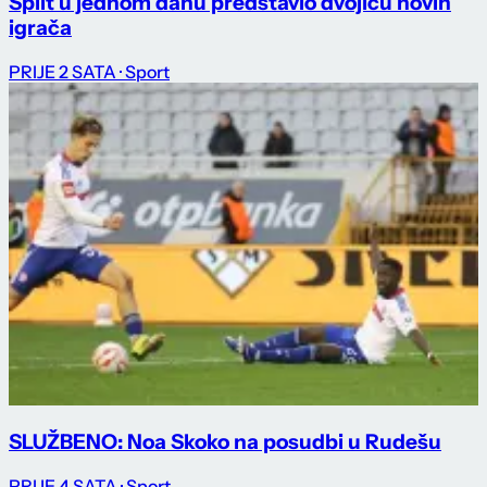
Split u jednom danu predstavio dvojicu novih
igrača
PRIJE 2 SATA
· Sport
SLUŽBENO: Noa Skoko na posudbi u Rudešu
PRIJE 4 SATA
· Sport