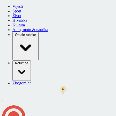
Vijesti
Sport
Život
Hrvatska
Kultura
Auto, moto & nautika
Ostale rubrike
Kolumne
Zbogom.hr