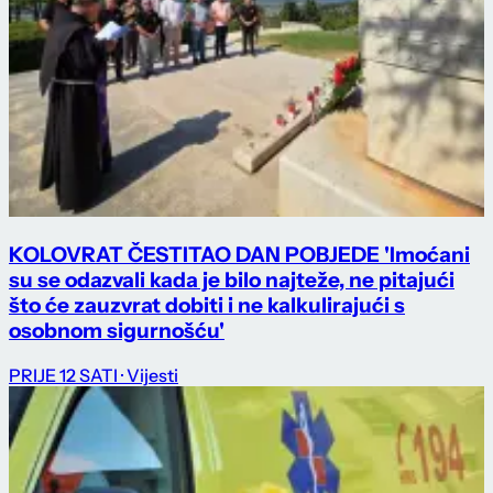
KOLOVRAT ČESTITAO DAN POBJEDE 'Imoćani
su se odazvali kada je bilo najteže, ne pitajući
što će zauzvrat dobiti i ne kalkulirajući s
osobnom sigurnošću'
PRIJE 12 SATI
· Vijesti