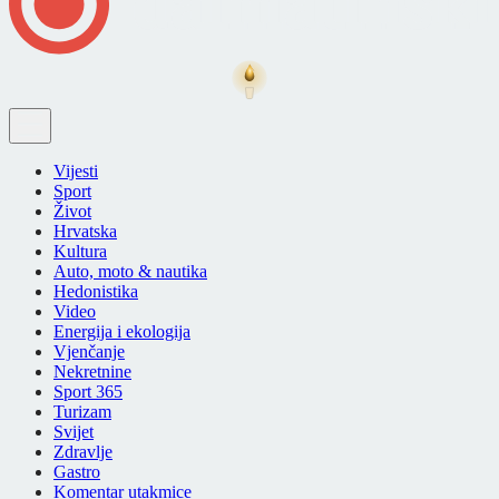
Vijesti
Sport
Život
Hrvatska
Kultura
Auto, moto & nautika
Hedonistika
Video
Energija i ekologija
Vjenčanje
Nekretnine
Sport 365
Turizam
Svijet
Zdravlje
Gastro
Komentar utakmice