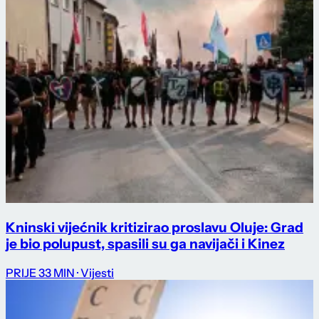
Kninski vijećnik kritizirao proslavu Oluje: Grad
je bio polupust, spasili su ga navijači i Kinez
PRIJE 33 MIN
· Vijesti