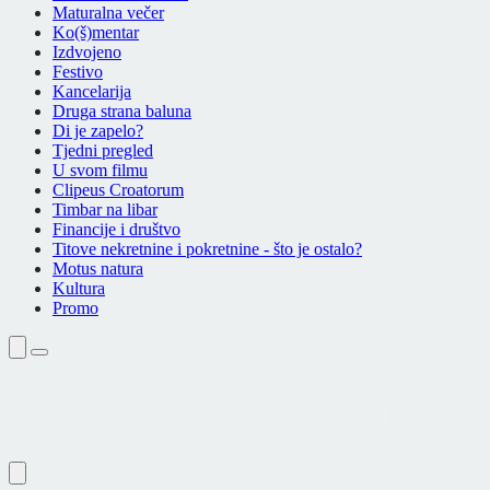
Maturalna večer
Ko(š)mentar
Izdvojeno
Festivo
Kancelarija
Druga strana baluna
Di je zapelo?
Tjedni pregled
U svom filmu
Clipeus Croatorum
Timbar na libar
Financije i društvo
Titove nekretnine i pokretnine - što je ostalo?
Motus natura
Kultura
Promo