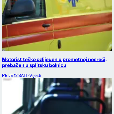
Motorist teško ozlijeđen u prometnoj nesreći,
prebačen u splitsku bolnicu
PRIJE 13 SATI
· Vijesti