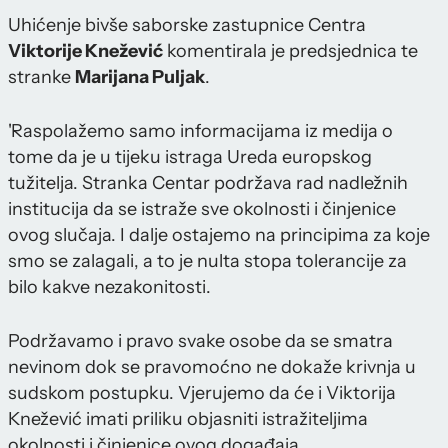
Uhićenje bivše saborske zastupnice Centra
Viktorije Knežević
komentirala je predsjednica te
stranke
Marijana Puljak
.
'Raspolažemo samo informacijama iz medija o
tome da je u tijeku istraga Ureda europskog
tužitelja. Stranka Centar podržava rad nadležnih
institucija da se istraže sve okolnosti i činjenice
ovog slučaja. I dalje ostajemo na principima za koje
smo se zalagali, a to je nulta stopa tolerancije za
bilo kakve nezakonitosti.
Podržavamo i pravo svake osobe da se smatra
nevinom dok se pravomoćno ne dokaže krivnja u
sudskom postupku. Vjerujemo da će i Viktorija
Knežević imati priliku objasniti istražiteljima
okolnosti i činjenice ovog događaja.