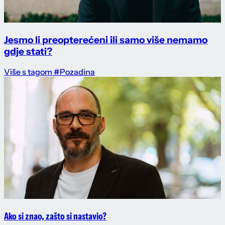
Jesmo li preopterećeni ili samo više nemamo
gdje stati?
Više s tagom #Pozadina
Ako si znao, zašto si nastavio?