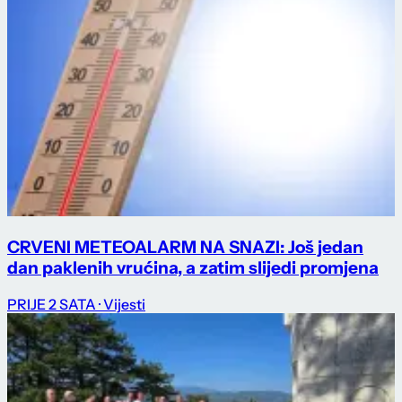
CRVENI METEOALARM NA SNAZI: Još jedan
dan paklenih vrućina, a zatim slijedi promjena
PRIJE 2 SATA
· Vijesti