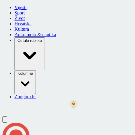
Vijesti
Sport
Život
Hrvatska
Kultura
Auto, moto & nautika
Ostale rubrike
Kolumne
Zbogom.hr