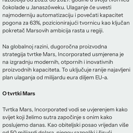
čokolade u Janaszóweku. Ulaganje će uvesti
najmoderniju automatizaciju i povećati kapacitet
pogona za 63%, pozicionirajući tvornicu kao ključan
pokretač Marsovih ambicija rasta u regiji.
Na globalnoj razini, dugoročna proizvodna
strategija tvrtke Mars, Incorporated usmjerena je
na izgradnju modernih, otpornih i inovativnih
proizvodnih kapaciteta. To uključuje ranije najavljeni
plan ulaganja od milijardu eura diljem EU-a.
O tvrtki Mars
Tvrtka Mars, Incorporated vodi se uvjerenjem kako
svijet koji želimo sutra započinje s onim kako
poslujemo danas. Kao obiteljski posao vrijedan više
od 50 milijardi dolara, njegov raznoliki i širući