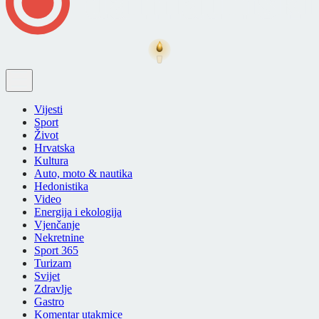
Vijesti
Sport
Život
Hrvatska
Kultura
Auto, moto & nautika
Hedonistika
Video
Energija i ekologija
Vjenčanje
Nekretnine
Sport 365
Turizam
Svijet
Zdravlje
Gastro
Komentar utakmice