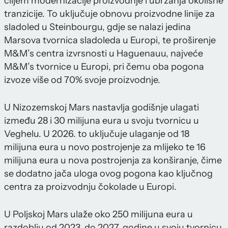
ciljem modernizacije proizvodnje i ubrzanja okolišne
tranzicije. To uključuje obnovu proizvodne linije za
sladoled u Steinbourgu, gdje se nalazi jedina
Marsova tvornica sladoleda u Europi, te proširenje
M&M’s centra izvrsnosti u Haguenauu, najveće
M&M’s tvornice u Europi, pri čemu oba pogona
izvoze više od 70% svoje proizvodnje.
U Nizozemskoj Mars nastavlja godišnje ulagati
između 28 i 30 milijuna eura u svoju tvornicu u
Veghelu. U 2026. to uključuje ulaganje od 18
milijuna eura u novo postrojenje za mlijeko te 16
milijuna eura u nova postrojenja za konširanje, čime
se dodatno jača uloga ovog pogona kao ključnog
centra za proizvodnju čokolade u Europi.
U Poljskoj Mars ulaže oko 250 milijuna eura u
razdoblju od 2023. do 2027. godine u svoju tvornicu