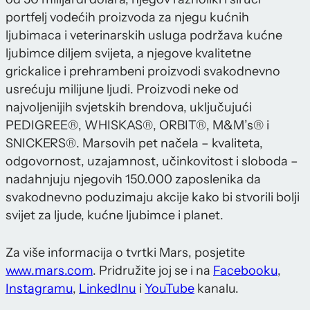
portfelj vodećih proizvoda za njegu kućnih
ljubimaca i veterinarskih usluga podržava kućne
ljubimce diljem svijeta, a njegove kvalitetne
grickalice i prehrambeni proizvodi svakodnevno
usrećuju milijune ljudi. Proizvodi neke od
najvoljenijih svjetskih brendova, uključujući
PEDIGREE®, WHISKAS®, ORBIT®, M&M’s® i
SNICKERS®. Marsovih pet načela – kvaliteta,
odgovornost, uzajamnost, učinkovitost i sloboda –
nadahnjuju njegovih 150.000 zaposlenika da
svakodnevno poduzimaju akcije kako bi stvorili bolji
svijet za ljude, kućne ljubimce i planet.
Za više informacija o tvrtki Mars, posjetite
www.mars.com
. Pridružite joj se i na
Facebooku
,
Instagramu
,
LinkedInu
i
YouTube
kanalu.