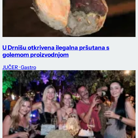
U Drnišu otkrivena ilegalna pršutana s
golemom proizvodnjom
JUČER
· Gastro