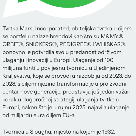
Tvrtka Mars, Incorporated, obiteljska tvrtka u čijem
se portfelju nalaze brendovi kao što su M&M’s®,
ORBIT®, SNICKERS®, PEDIGREE® i WHISKAS®,
ponovno je potvrdila svoju predanost održivom
ulaganju i inovaciji u Europi. Ulaganje od 190
milijuna funti u povijesnu tvornicu u Ujedinjenom
Kraljevstvu, koje se provodi u razdoblju od 2023. do
2028. s ciljem njezine transformacije u proizvodni
centar nove generacije, predstavlja još jedan važan
korak u dugoročnoj strategiji ulaganja tvrtke u
Europi, nakon što je u rujnu 2025. najavila ulaganje
od milijardu eura diljem EU-a.
Tvornica u Sloughu, mjesto na kojem je 1932.