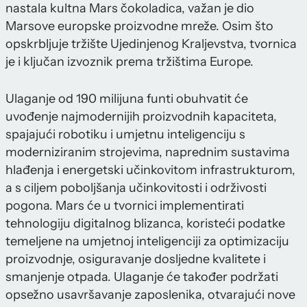
nastala kultna Mars čokoladica, važan je dio
Marsove europske proizvodne mreže. Osim što
opskrbljuje tržište Ujedinjenog Kraljevstva, tvornica
je i ključan izvoznik prema tržištima Europe.
Ulaganje od 190 milijuna funti obuhvatit će
uvođenje najmodernijih proizvodnih kapaciteta,
spajajući robotiku i umjetnu inteligenciju s
moderniziranim strojevima, naprednim sustavima
hlađenja i energetski učinkovitom infrastrukturom,
a s ciljem poboljšanja učinkovitosti i održivosti
pogona. Mars će u tvornici implementirati
tehnologiju digitalnog blizanca, koristeći podatke
temeljene na umjetnoj inteligenciji za optimizaciju
proizvodnje, osiguravanje dosljedne kvalitete i
smanjenje otpada. Ulaganje će također podržati
opsežno usavršavanje zaposlenika, otvarajući nove