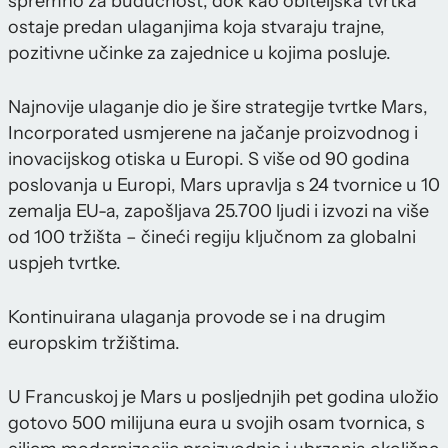
spremno za budućnost, dok kao obiteljska tvrtka
ostaje predan ulaganjima koja stvaraju trajne,
pozitivne učinke za zajednice u kojima posluje.
Najnovije ulaganje dio je šire strategije tvrtke Mars,
Incorporated usmjerene na jačanje proizvodnog i
inovacijskog otiska u Europi. S više od 90 godina
poslovanja u Europi, Mars upravlja s 24 tvornice u 10
zemalja EU-a, zapošljava 25.700 ljudi i izvozi na više
od 100 tržišta – čineći regiju ključnom za globalni
uspjeh tvrtke.
Kontinuirana ulaganja provode se i na drugim
europskim tržištima.
U Francuskoj je Mars u posljednjih pet godina uložio
gotovo 500 milijuna eura u svojih osam tvornica, s