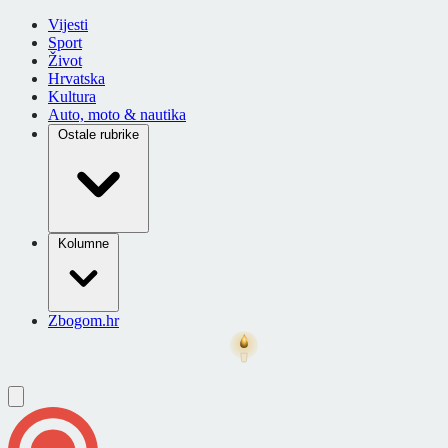
Vijesti
Sport
Život
Hrvatska
Kultura
Auto, moto & nautika
Ostale rubrike
Kolumne
Zbogom.hr