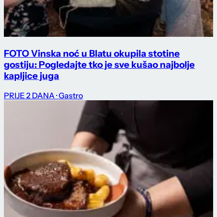
FOTO Vinska noć u Blatu okupila stotine
gostiju: Pogledajte tko je sve kušao najbolje
kapljice juga
PRIJE 2 DANA
· Gastro