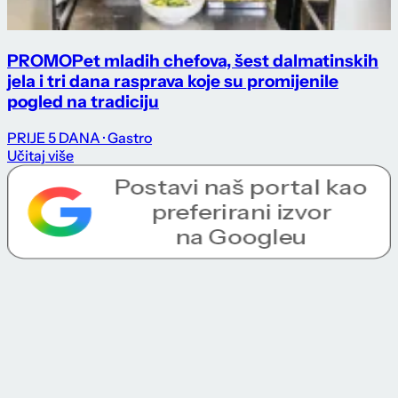
PROMO
Pet mladih chefova, šest dalmatinskih
jela i tri dana rasprava koje su promijenile
pogled na tradiciju
PRIJE 5 DANA
· Gastro
Učitaj više