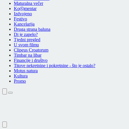
Maturalna večer
Ko(š)mentar
Izdvojeno
Festivo
Kancelarija
Druga strana baluna
Di je zapelo?
Tjedni pregled
U svom filmu
Clipeus Croatorum
Timbar na libar
Financije i društvo
Titove nekretnine i pokretnine - što je ostalo?
Motus natura
Kultura
Promo