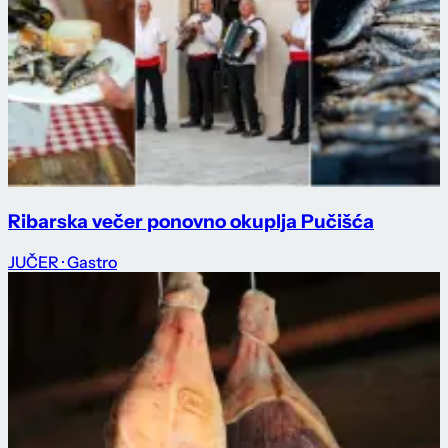
Ribarska večer ponovno okuplja Pučišća
JUČER
· Gastro