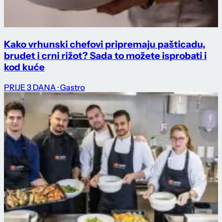
Kako vrhunski chefovi pripremaju pašticadu,
brudet i crni rižot? Sada to možete isprobati i
kod kuće
PRIJE 3 DANA
· Gastro