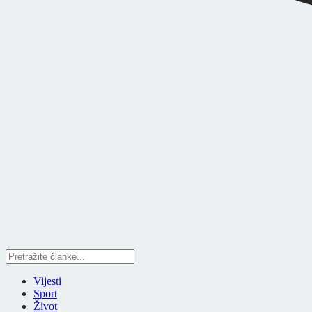
Vijesti
Sport
Život