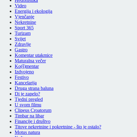
Hedonistika
Video
Energija i ekologija
Vjenčanje
Nekretnine
Sport 365
Turizam
Svijet
Zdravlje
Gastro
Komentar utakmice
Maturalna večer
Ko(š)mentar
Izdvojeno
Festivo
Kancelarija
Druga strana baluna
Di je zapelo?
Tjedni pregled
U svom filmu
Clipeus Croatorum
Timbar na libar
Financije i društvo
Titove nekretnine i pokretnine - što je ostalo?
Motus natura