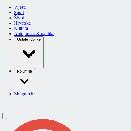
Vijesti
Sport
Život
Hrvatska
Kultura
Auto, moto & nautika
Ostale rubrike
Kolumne
Zbogom.hr