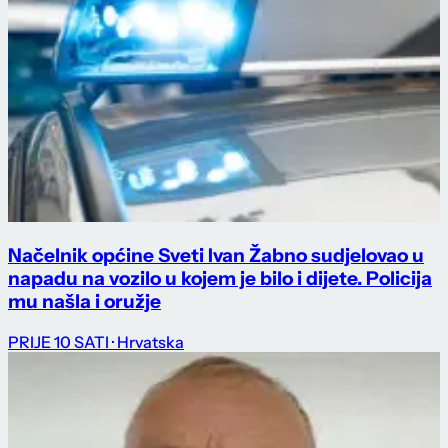
Načelnik općine Sveti Ivan Žabno sudjelovao u
napadu na vozilo u kojem je bilo i dijete. Policija
mu našla i oružje
PRIJE 10 SATI
· Hrvatska