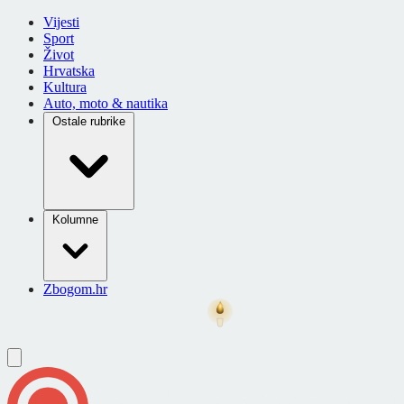
Vijesti
Sport
Život
Hrvatska
Kultura
Auto, moto & nautika
Ostale rubrike
Kolumne
Zbogom.hr