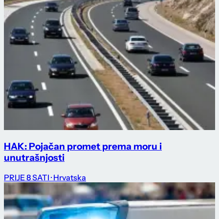
HAK: Pojačan promet prema moru i
unutrašnjosti
PRIJE 8 SATI
· Hrvatska