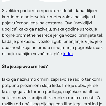
S velikim padom temperature idućih dana diljem
kontinentalne Hrvatske, meteorolozi najavljuju i
pojavu 'crnog leda' na cestama. Ovaj 'nevidljivi
ubojica', kako ga nazivaju, svake godine uzrokuje
brojne prometne nesreće jer ga vozači primijete tek
kada je prekasno i vozilo izgubi prianjanje. Riječ je o
opasnosti koja ne prašta ni najmanju pogrešku, čak
ni najiskusnijim vozačima, piše
Index
.
Što je zapravo crni led?
Iako ga nazivamo crnim, zapravo se radi o tankom i
potpuno prozirnom sloju leda. Ime je dobio jer se
kroz njega vidi tamna podloga, najčešće asfalt, pa
se lako može zamijeniti za mokru mrlju na cesti. Za
razliku od uočljivog bijelog leda ili snijega, crni led je