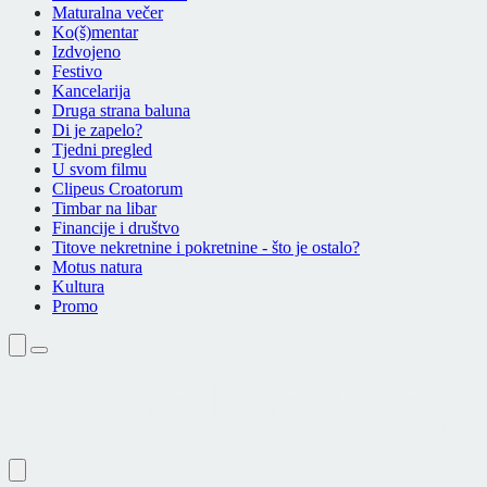
Maturalna večer
Ko(š)mentar
Izdvojeno
Festivo
Kancelarija
Druga strana baluna
Di je zapelo?
Tjedni pregled
U svom filmu
Clipeus Croatorum
Timbar na libar
Financije i društvo
Titove nekretnine i pokretnine - što je ostalo?
Motus natura
Kultura
Promo