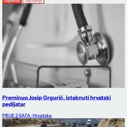
Najnovije
Najčitanije
Preminuo Josip Grgurić, istaknuti hrvatski
pedijatar
PRIJE 2 SATA
· Hrvatska