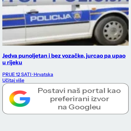
Jedva punoljetan i bez vozačke, jurcao pa upao
u rijeku
PRIJE 12 SATI
· Hrvatska
Učitaj više