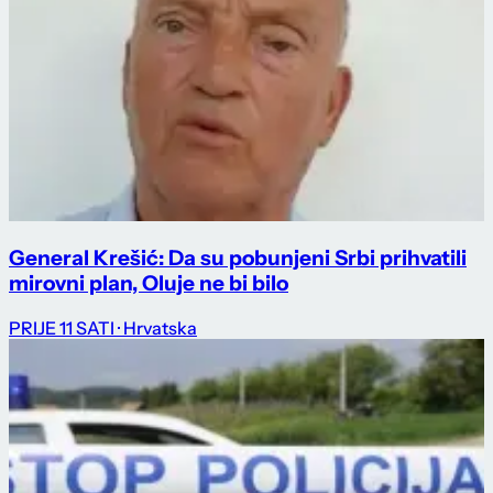
General Krešić: Da su pobunjeni Srbi prihvatili
mirovni plan, Oluje ne bi bilo
PRIJE 11 SATI
· Hrvatska