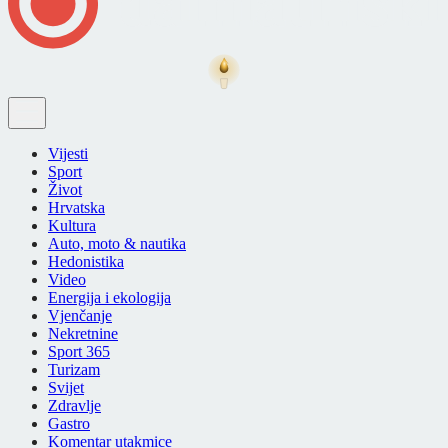
Vijesti
Sport
Život
Hrvatska
Kultura
Auto, moto & nautika
Hedonistika
Video
Energija i ekologija
Vjenčanje
Nekretnine
Sport 365
Turizam
Svijet
Zdravlje
Gastro
Komentar utakmice