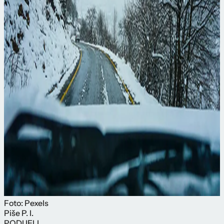
Foto: Pexels
Piše
P. I.
PODIJELI