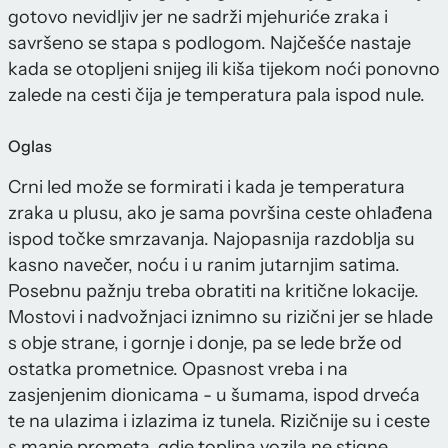
gotovo nevidljiv jer ne sadrži mjehuriće zraka i
savršeno se stapa s podlogom. Najčešće nastaje
kada se otopljeni snijeg ili kiša tijekom noći ponovno
zalede na cesti čija je temperatura pala ispod nule.
Oglas
Crni led može se formirati i kada je temperatura
zraka u plusu, ako je sama površina ceste ohlađena
ispod točke smrzavanja. Najopasnija razdoblja su
kasno navečer, noću i u ranim jutarnjim satima.
Posebnu pažnju treba obratiti na kritične lokacije.
Mostovi i nadvožnjaci iznimno su rizični jer se hlade
s obje strane, i gornje i donje, pa se lede brže od
ostatka prometnice. Opasnost vreba i na
zasjenjenim dionicama - u šumama, ispod drveća
te na ulazima i izlazima iz tunela. Rizičnije su i ceste
s manje prometa, gdje toplina vozila ne stigne