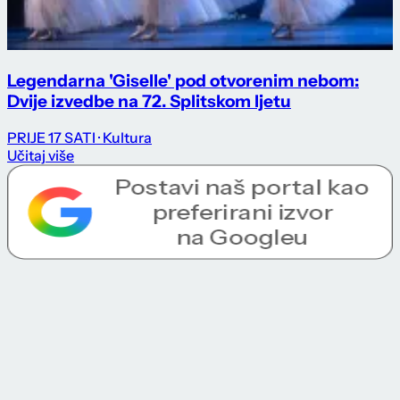
Legendarna 'Giselle' pod otvorenim nebom:
Dvije izvedbe na 72. Splitskom ljetu
PRIJE 17 SATI
· Kultura
Učitaj više