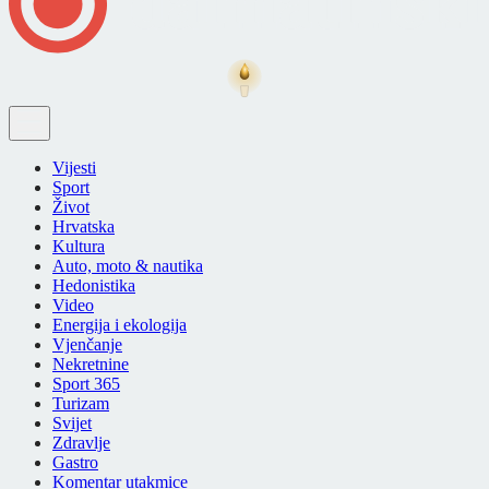
Vijesti
Sport
Život
Hrvatska
Kultura
Auto, moto & nautika
Hedonistika
Video
Energija i ekologija
Vjenčanje
Nekretnine
Sport 365
Turizam
Svijet
Zdravlje
Gastro
Komentar utakmice