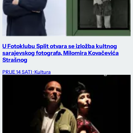
U Fotoklubu Split otvara se izložba kultnog
sarajevskog fotografa, Milomira Kovačevića
Strašnog
PRIJE 14 SATI
· Kultura