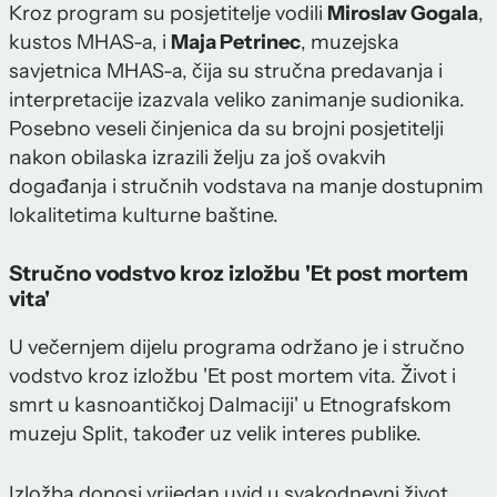
Kroz program su posjetitelje vodili
Miroslav Gogala
,
kustos MHAS-a, i
Maja Petrinec
, muzejska
savjetnica MHAS-a, čija su stručna predavanja i
interpretacije izazvala veliko zanimanje sudionika.
Posebno veseli činjenica da su brojni posjetitelji
nakon obilaska izrazili želju za još ovakvih
događanja i stručnih vodstava na manje dostupnim
lokalitetima kulturne baštine.
Stručno vodstvo kroz izložbu 'Et post mortem
vita'
U večernjem dijelu programa održano je i stručno
vodstvo kroz izložbu 'Et post mortem vita. Život i
smrt u kasnoantičkoj Dalmaciji' u Etnografskom
muzeju Split, također uz velik interes publike.
Izložba donosi vrijedan uvid u svakodnevni život,