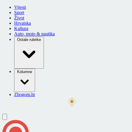
Vijesti
Sport
Život
Hrvatska
Kultura
Auto, moto & nautika
Ostale rubrike
Kolumne
Zbogom.hr