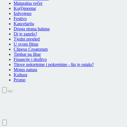
Maturalna večer
Ko(š)mentar
Izdvojeno
Festivo
Kancelarija
Druga strana baluna
Di je zapelo?
Tjedni pregled
U svom filmu
Clipeus Croatorum
Timbar na libar
Financije i društvo
Titove nekretnine i pokretnine - što je ostalo?
Motus natura
Kultura
Promo