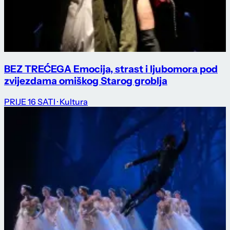
BEZ TREĆEGA Emocija, strast i ljubomora pod
zvijezdama omiškog Starog groblja
PRIJE 16 SATI
· Kultura