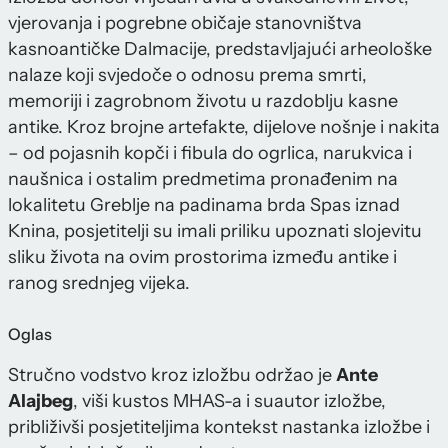
vjerovanja i pogrebne običaje stanovništva
kasnoantičke Dalmacije, predstavljajući arheološke
nalaze koji svjedoče o odnosu prema smrti,
memoriji i zagrobnom životu u razdoblju kasne
antike. Kroz brojne artefakte, dijelove nošnje i nakita
– od pojasnih kopči i fibula do ogrlica, narukvica i
naušnica i ostalim predmetima pronađenim na
lokalitetu Greblje na padinama brda Spas iznad
Knina, posjetitelji su imali priliku upoznati slojevitu
sliku života na ovim prostorima između antike i
ranog srednjeg vijeka.
Oglas
Stručno vodstvo kroz izložbu održao je
Ante
Alajbeg
, viši kustos MHAS-a i suautor izložbe,
približivši posjetiteljima kontekst nastanka izložbe i