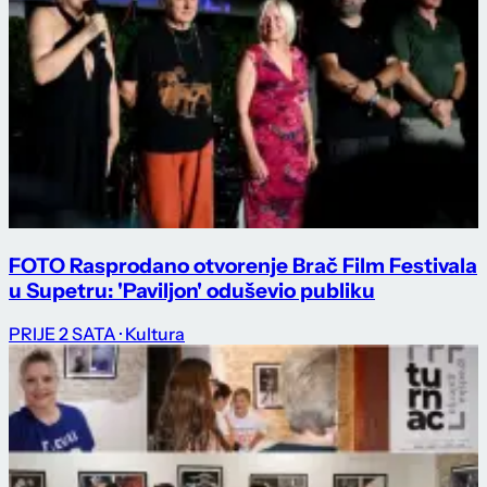
FOTO Rasprodano otvorenje Brač Film Festivala
u Supetru: 'Paviljon' oduševio publiku
PRIJE 2 SATA
· Kultura