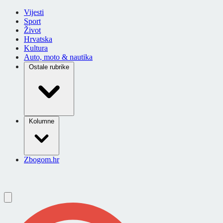
Vijesti
Sport
Život
Hrvatska
Kultura
Auto, moto & nautika
Ostale rubrike
Kolumne
Zbogom.hr