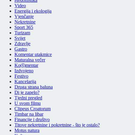
Hedonistika
Video
Energija i ekologija
Vjenčanje
Nekretnine
Sport 365
Turizam
Svijet
Zdravlje
Gastro
Komentar utakmice
Maturalna večer
Ko(š)mentar
Izdvojeno
Festivo
Kancelarija
Druga strana baluna
Di je zapelo?
Tjedni pregled
U svom filmu
Clipeus Croatorum
Timbar na libar
Financije i društvo
Titove nekretnine i pokretnine - što je ostalo?
Motus natura