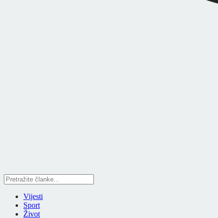
Vijesti
Sport
Život