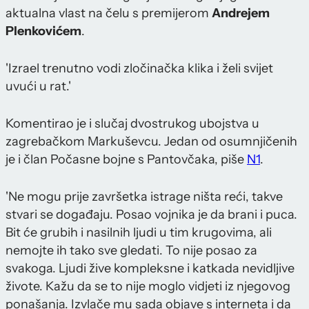
aktualna vlast na čelu s premijerom
Andrejem
Plenkovićem
.
'Izrael trenutno vodi zločinačka klika i želi svijet
uvući u rat.'
Komentirao je i slučaj dvostrukog ubojstva u
zagrebačkom Markuševcu. Jedan od osumnjičenih
je i član Počasne bojne s Pantovčaka, piše
N1
.
'Ne mogu prije završetka istrage ništa reći, takve
stvari se događaju. Posao vojnika je da brani i puca.
Bit će grubih i nasilnih ljudi u tim krugovima, ali
nemojte ih tako sve gledati. To nije posao za
svakoga. Ljudi žive kompleksne i katkada nevidljive
živote. Kažu da se to nije moglo vidjeti iz njegovog
ponašanja. Izvlače mu sada objave s interneta i da