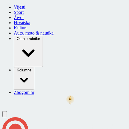
Vijesti
Sport
Život
Hrvatska
Kultura
Auto, moto & nautika
Ostale rubrike
Kolumne
Zbogom.hr