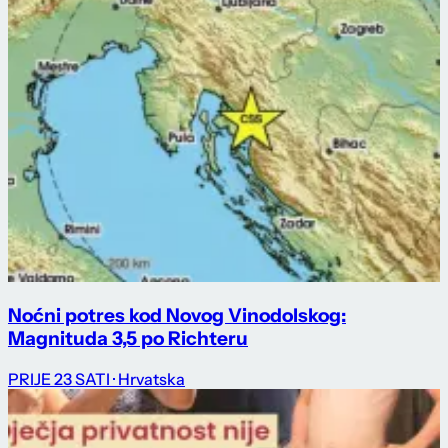
Noćni potres kod Novog Vinodolskog:
Magnituda 3,5 po Richteru
PRIJE 23 SATI
· Hrvatska