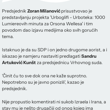
Predsjednik
Zoran Milanović
prisustvovao je
predstavljanju projekta 'Urboglifi - Urboteka: 1000
Lumiereovih minuta za Orsona Wellesa' i tim
povodom dao izjavu medijima oko svih gorućih
tema.
Istaknuo je da su SDP i on jedno drugome aorist, a i
iskazao je namjeru nastaviti predlagati
Sandru
Artuković Kunšt
za predsjednicu Vrhovnog suda.
'Činit ću to sve dok ona ne kaže suprotno.
Nepotrebno su je javno ponizili', kazao je
predsjednik.
Nije propustio komentirati ni sukob Izraela i Irana, a
stav mu je nešto drugačiji od onog kojeg ima