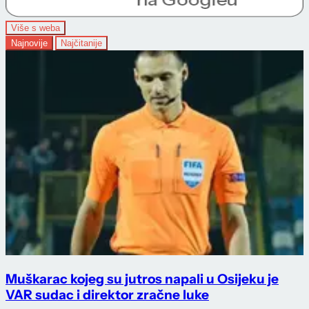
Više s weba
Najnovije
Najčitanije
Muškarac kojeg su jutros napali u Osijeku je
VAR sudac i direktor zračne luke