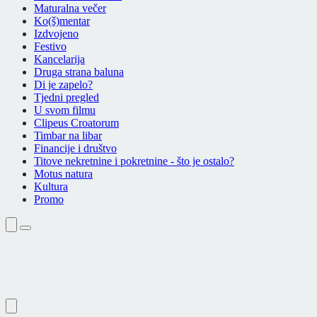
Maturalna večer
Ko(š)mentar
Izdvojeno
Festivo
Kancelarija
Druga strana baluna
Di je zapelo?
Tjedni pregled
U svom filmu
Clipeus Croatorum
Timbar na libar
Financije i društvo
Titove nekretnine i pokretnine - što je ostalo?
Motus natura
Kultura
Promo