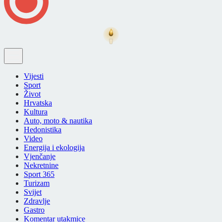
Vijesti
Sport
Život
Hrvatska
Kultura
Auto, moto & nautika
Hedonistika
Video
Energija i ekologija
Vjenčanje
Nekretnine
Sport 365
Turizam
Svijet
Zdravlje
Gastro
Komentar utakmice