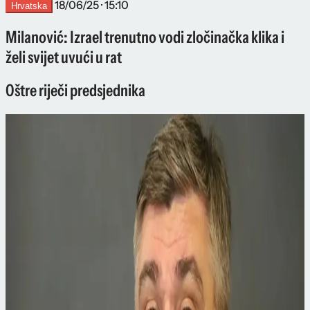
18/06/25 · 15:10
Hrvatska
Milanović: Izrael trenutno vodi zločinačka klika i
želi svijet uvući u rat
Oštre riječi predsjednika