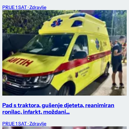
PRIJE 1 SAT
· Zdravlje
Pad s traktora, gušenje djeteta, reanimiran
ronilac, infarkt, moždani...
PRIJE 1 SAT
· Zdravlje