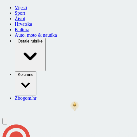
Vijesti
Sport
Život
Hrvatska
Kultura
Auto, moto & nautika
Ostale rubrike
Kolumne
Zbogom.hr