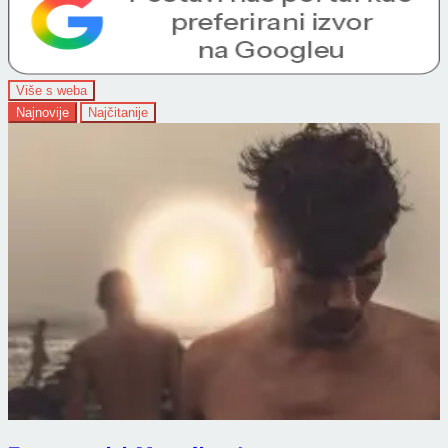
Više s weba
Najnovije
Najčitanije