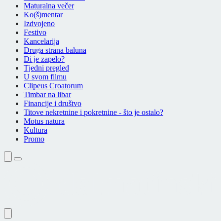
Maturalna večer
Ko(š)mentar
Izdvojeno
Festivo
Kancelarija
Druga strana baluna
Di je zapelo?
Tjedni pregled
U svom filmu
Clipeus Croatorum
Timbar na libar
Financije i društvo
Titove nekretnine i pokretnine - što je ostalo?
Motus natura
Kultura
Promo