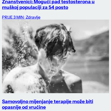
Znanstvenici: Mogući pad testosterona u
muškoj populaciji za 54 posto
PRIJE 3 MIN
· Zdravlje
Samovoljno mijenjanje terapije može biti
opasnije od vrućine