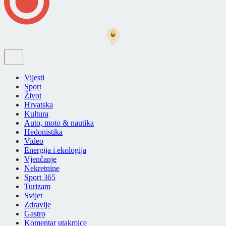
Vijesti
Sport
Život
Hrvatska
Kultura
Auto, moto & nautika
Hedonistika
Video
Energija i ekologija
Vjenčanje
Nekretnine
Sport 365
Turizam
Svijet
Zdravlje
Gastro
Komentar utakmice