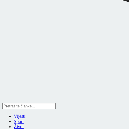
Vijesti
Sport
Život