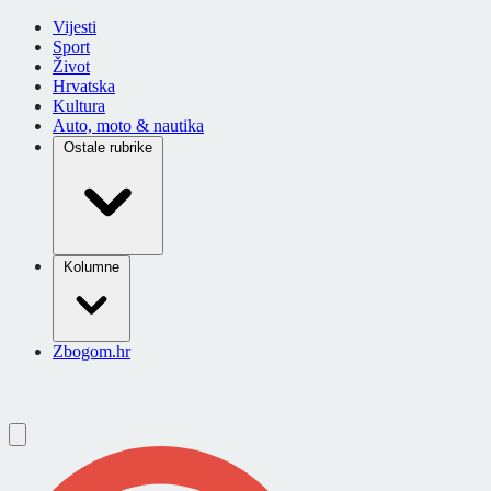
Vijesti
Sport
Život
Hrvatska
Kultura
Auto, moto & nautika
Ostale rubrike
Kolumne
Zbogom.hr