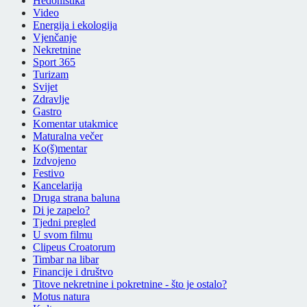
Hedonistika
Video
Energija i ekologija
Vjenčanje
Nekretnine
Sport 365
Turizam
Svijet
Zdravlje
Gastro
Komentar utakmice
Maturalna večer
Ko(š)mentar
Izdvojeno
Festivo
Kancelarija
Druga strana baluna
Di je zapelo?
Tjedni pregled
U svom filmu
Clipeus Croatorum
Timbar na libar
Financije i društvo
Titove nekretnine i pokretnine - što je ostalo?
Motus natura