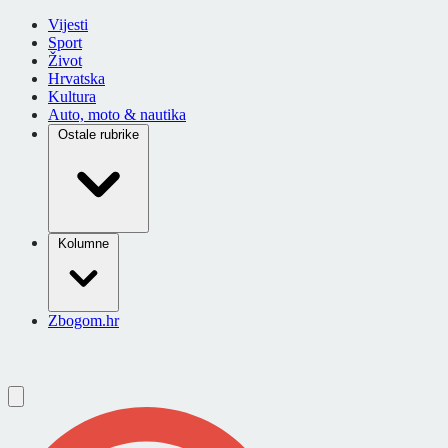
Vijesti
Sport
Život
Hrvatska
Kultura
Auto, moto & nautika
Ostale rubrike
Kolumne
Zbogom.hr