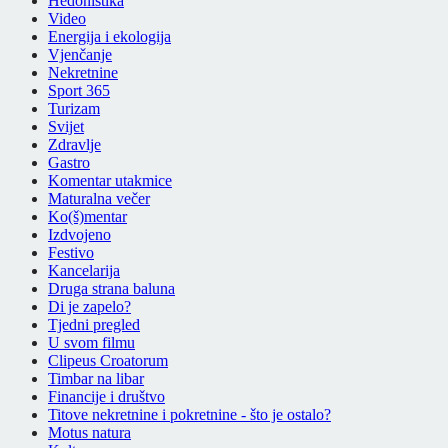
Hedonistika
Video
Energija i ekologija
Vjenčanje
Nekretnine
Sport 365
Turizam
Svijet
Zdravlje
Gastro
Komentar utakmice
Maturalna večer
Ko(š)mentar
Izdvojeno
Festivo
Kancelarija
Druga strana baluna
Di je zapelo?
Tjedni pregled
U svom filmu
Clipeus Croatorum
Timbar na libar
Financije i društvo
Titove nekretnine i pokretnine - što je ostalo?
Motus natura