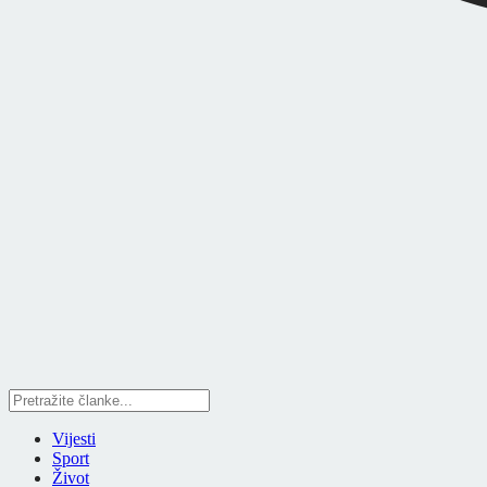
Vijesti
Sport
Život