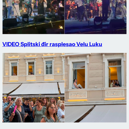
VIDEO Splitski đir rasplesao Velu Luku