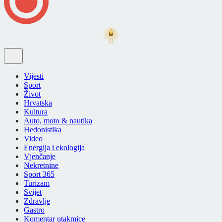
Vijesti
Sport
Život
Hrvatska
Kultura
Auto, moto & nautika
Hedonistika
Video
Energija i ekologija
Vjenčanje
Nekretnine
Sport 365
Turizam
Svijet
Zdravlje
Gastro
Komentar utakmice