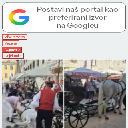
Više s weba
Vezane
Najnovije
Najčitanije