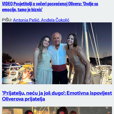
VIDEO Posjetitelji o večeri posvećenoj Oliveru: 'Ovdje su
emocije, tamo je biznis'
PIŠU:
Antonia Pešić
,
Anđela Čokolić
'Prijatelju, neću ja još dugo': Emotivna ispovijest
Oliverova prijatelja