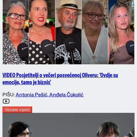
VIDEO Posjetitelji o večeri posvećenoj Oliveru: 'Ovdje su
emocije, tamo je biznis'
PIŠU:
Antonia Pešić
,
Anđela Čokolić
Vezane vijesti