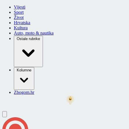
Vijesti
Sport
Život
Hrvatska
Kultura
Auto, moto & nautika
Ostale rubrike
Kolumne
Zbogom.hr