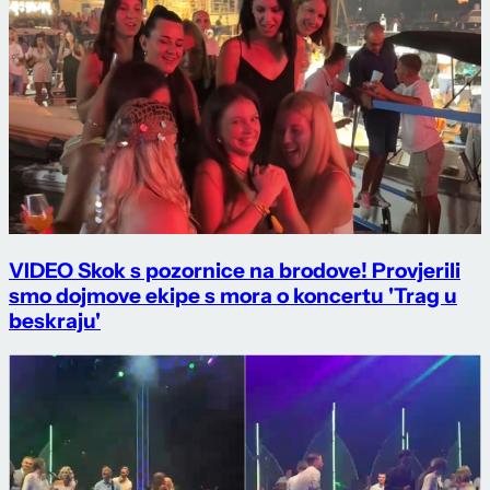
VIDEO Skok s pozornice na brodove! Provjerili
smo dojmove ekipe s mora o koncertu 'Trag u
beskraju'