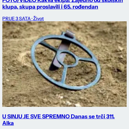
FOTO/VIDEO Kakva ekipa! Zajedno od školskih
klupa, skupa proslavili i 65. rođendan
PRIJE 3 SATA
· Život
U SINJU JE SVE SPREMNO Danas se trči 311.
Alka