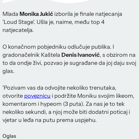
Mlada
Monika Jukić
izborila je finale natjecanja
'Loud Stage'. Ušla je, naime, među top 4
natjecatelja.
O konačnom pobjedniku odlučuje publika. I
gradonačelnik Kaštela
Denis Ivanović
, s obzirom na
to da ondje živi, pozvao je sugrađane da joj daju svoj
glas.
'Pozivam vas da odvojite nekoliko trenutaka,
otvorite
poveznicu
i podržite Moniku svojim likeom,
komentarom i hypeom (3 puta). Za nas je to tek
nekoliko sekundi, a njoj može biti dodatni poticaj i
vjetar u leđa na putu prema uspjehu.
Oglas