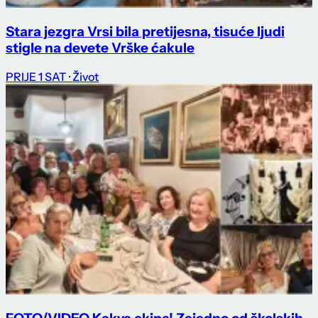
Stara jezgra Vrsi bila pretijesna, tisuće ljudi
stigle na devete Vrške ćakule
PRIJE 1 SAT
· Život