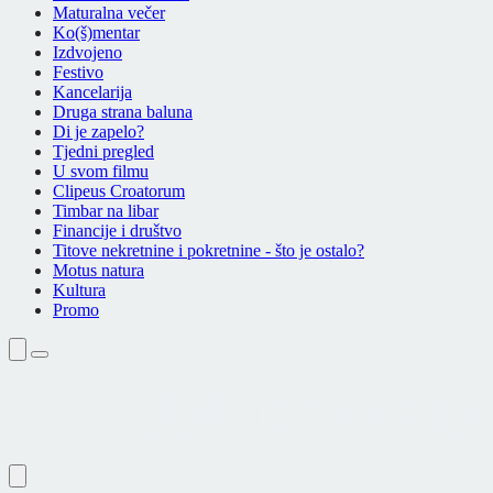
Maturalna večer
Ko(š)mentar
Izdvojeno
Festivo
Kancelarija
Druga strana baluna
Di je zapelo?
Tjedni pregled
U svom filmu
Clipeus Croatorum
Timbar na libar
Financije i društvo
Titove nekretnine i pokretnine - što je ostalo?
Motus natura
Kultura
Promo