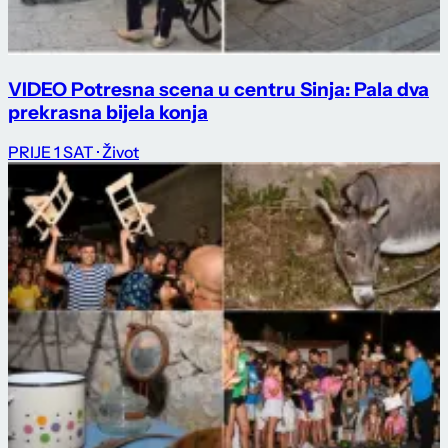
VIDEO Potresna scena u centru Sinja: Pala dva
prekrasna bijela konja
PRIJE 1 SAT
· Život