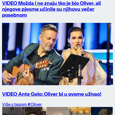
VIDEO Možda i ne znaju tko je bio Oliver, ali
njegove pjesme učinile su njihovu večer
posebnom
VIDEO Ante Gelo: Oliver bi u ovome uživao!
Više s tagom #Oliver