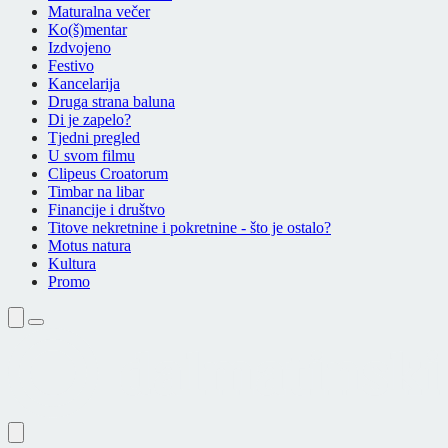
Maturalna večer
Ko(š)mentar
Izdvojeno
Festivo
Kancelarija
Druga strana baluna
Di je zapelo?
Tjedni pregled
U svom filmu
Clipeus Croatorum
Timbar na libar
Financije i društvo
Titove nekretnine i pokretnine - što je ostalo?
Motus natura
Kultura
Promo