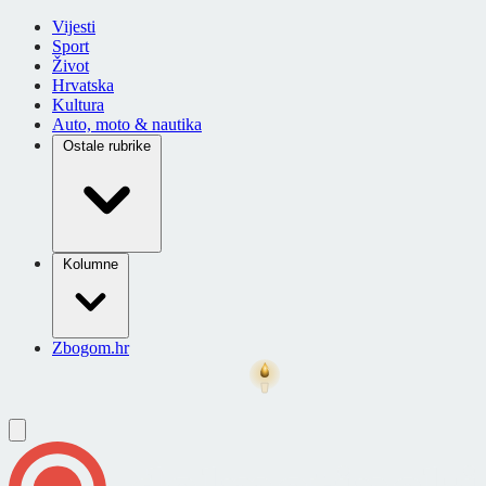
Vijesti
Sport
Život
Hrvatska
Kultura
Auto, moto & nautika
Ostale rubrike
Kolumne
Zbogom.hr