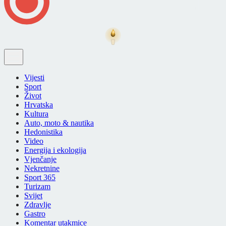
Vijesti
Sport
Život
Hrvatska
Kultura
Auto, moto & nautika
Hedonistika
Video
Energija i ekologija
Vjenčanje
Nekretnine
Sport 365
Turizam
Svijet
Zdravlje
Gastro
Komentar utakmice