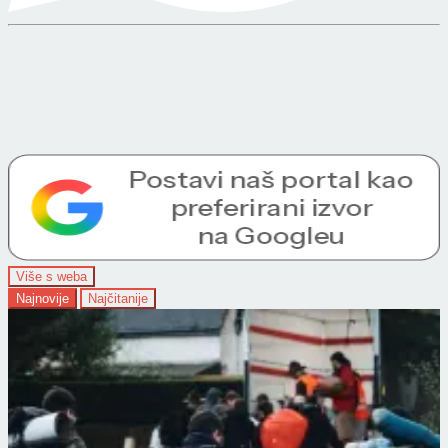
Više s weba
Najnovije
Najčitanije