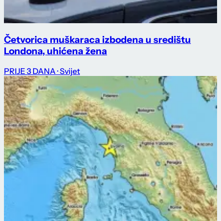
Četvorica muškaraca izbodena u središtu
Londona, uhićena žena
PRIJE 3 DANA
· Svijet