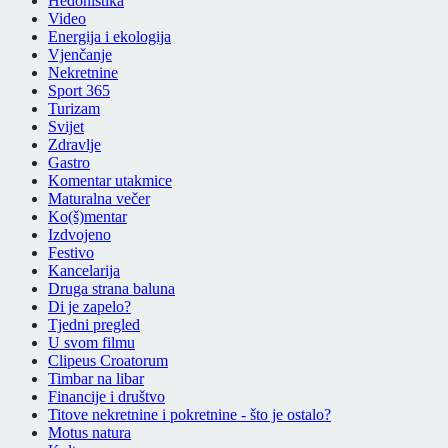
Hedonistika
Video
Energija i ekologija
Vjenčanje
Nekretnine
Sport 365
Turizam
Svijet
Zdravlje
Gastro
Komentar utakmice
Maturalna večer
Ko(š)mentar
Izdvojeno
Festivo
Kancelarija
Druga strana baluna
Di je zapelo?
Tjedni pregled
U svom filmu
Clipeus Croatorum
Timbar na libar
Financije i društvo
Titove nekretnine i pokretnine - što je ostalo?
Motus natura