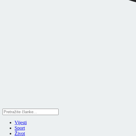
Vijesti
Sport
Život