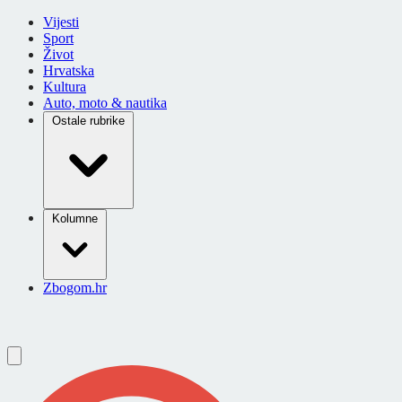
Vijesti
Sport
Život
Hrvatska
Kultura
Auto, moto & nautika
Ostale rubrike
Kolumne
Zbogom.hr