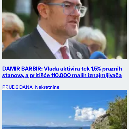
DAMIR BARBIR: Vlada aktivira tek 1,5% praznih
stanova, a pritišće 110.000 malih iznajmljivača
PRIJE 6 DANA
· Nekretnine