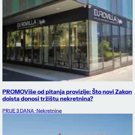
PROMO
Više od pitanja provizije: Što novi Zakon
doista donosi tržištu nekretnina?
PRIJE 3 DANA
· Nekretnine