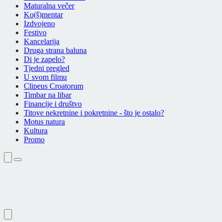
Maturalna večer
Ko(š)mentar
Izdvojeno
Festivo
Kancelarija
Druga strana baluna
Di je zapelo?
Tjedni pregled
U svom filmu
Clipeus Croatorum
Timbar na libar
Financije i društvo
Titove nekretnine i pokretnine - što je ostalo?
Motus natura
Kultura
Promo