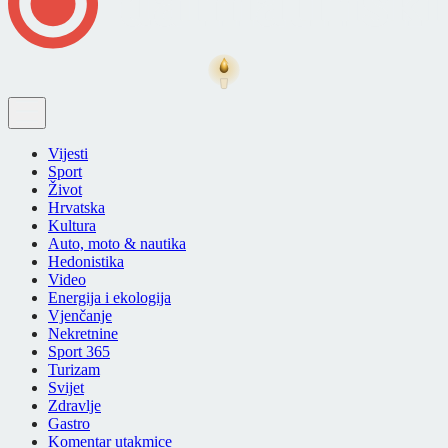
Vijesti
Sport
Život
Hrvatska
Kultura
Auto, moto & nautika
Hedonistika
Video
Energija i ekologija
Vjenčanje
Nekretnine
Sport 365
Turizam
Svijet
Zdravlje
Gastro
Komentar utakmice