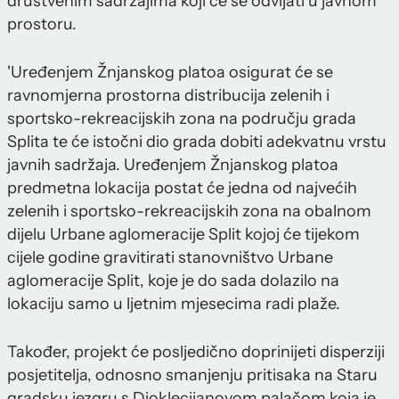
društvenim sadržajima koji će se odvijati u javnom
prostoru.
'Uređenjem Žnjanskog platoa osigurat će se
ravnomjerna prostorna distribucija zelenih i
sportsko-rekreacijskih zona na području grada
Splita te će istočni dio grada dobiti adekvatnu vrstu
javnih sadržaja. Uređenjem Žnjanskog platoa
predmetna lokacija postat će jedna od najvećih
zelenih i sportsko-rekreacijskih zona na obalnom
dijelu Urbane aglomeracije Split kojoj će tijekom
cijele godine gravitirati stanovništvo Urbane
aglomeracije Split, koje je do sada dolazilo na
lokaciju samo u ljetnim mjesecima radi plaže.
Također, projekt će posljedično doprinijeti disperziji
posjetitelja, odnosno smanjenju pritisaka na Staru
gradsku jezgru s Dioklecijanovom palačom koja je