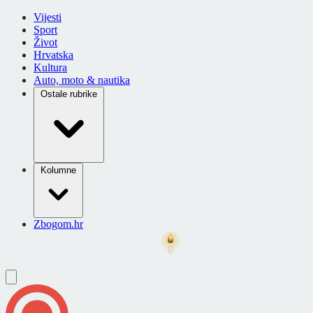
Vijesti
Sport
Život
Hrvatska
Kultura
Auto, moto & nautika
Ostale rubrike
Kolumne
Zbogom.hr