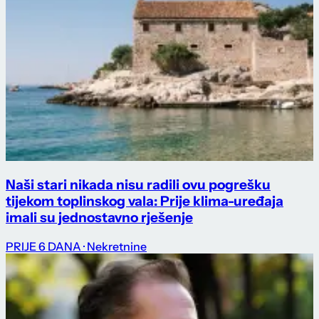
Naši stari nikada nisu radili ovu pogrešku
tijekom toplinskog vala: Prije klima-uređaja
imali su jednostavno rješenje
PRIJE 6 DANA
· Nekretnine