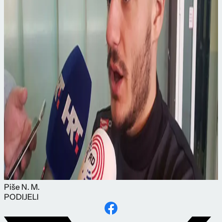
Piše
N. M.
PODIJELI