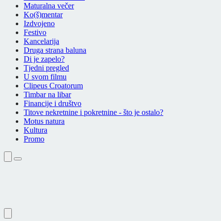
Maturalna večer
Ko(š)mentar
Izdvojeno
Festivo
Kancelarija
Druga strana baluna
Di je zapelo?
Tjedni pregled
U svom filmu
Clipeus Croatorum
Timbar na libar
Financije i društvo
Titove nekretnine i pokretnine - što je ostalo?
Motus natura
Kultura
Promo