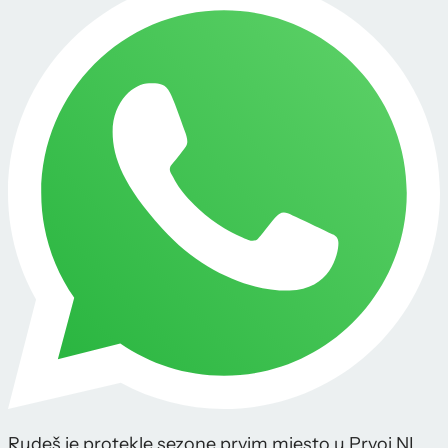
Rudeš je protekle sezone prvim mjesto u Prvoj NL