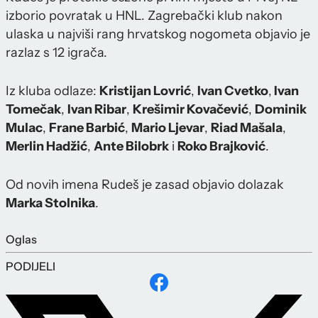
izborio povratak u HNL. Zagrebački klub nakon
ulaska u najviši rang hrvatskog nogometa objavio je
razlaz s 12 igrača.
Iz kluba odlaze:
Kristijan Lovrić
,
Ivan Cvetko
,
Ivan
Tomečak
,
Ivan Ribar
,
Krešimir Kovačević
,
Dominik
Mulac
,
Frane Barbić
,
Mario Ljevar
,
Riad Mašala
,
Merlin Hadžić
,
Ante Bilobrk
i
Roko Brajković
.
Od novih imena Rudeš je zasad objavio dolazak
Marka Stolnika
.
Oglas
PODIJELI