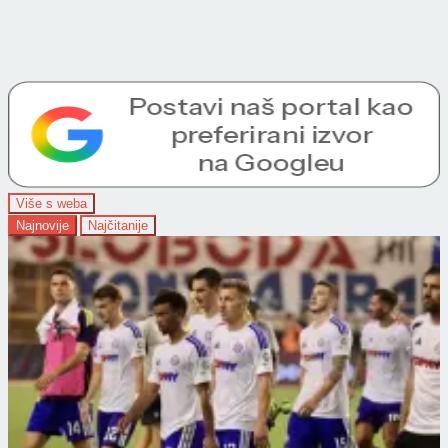
Više s weba
Najnovije
Najčitanije