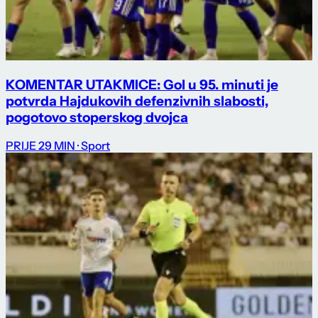
KOMENTAR UTAKMICE: Gol u 95. minuti je
potvrda Hajdukovih defenzivnih slabosti,
pogotovo stoperskog dvojca
PRIJE 29 MIN
· Sport