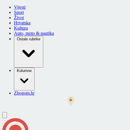
Vijesti
Sport
Život
Hrvatska
Kultura
Auto, moto & nautika
Ostale rubrike
Kolumne
Zbogom.hr