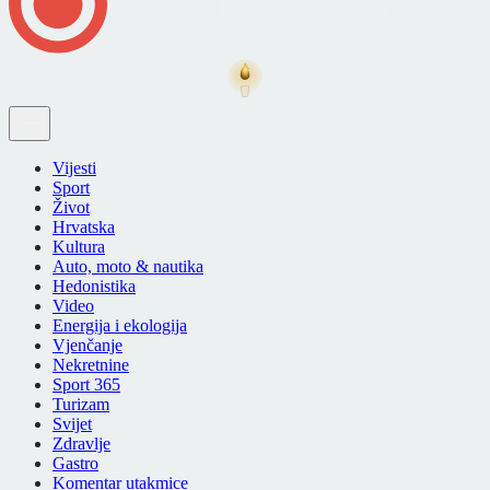
Vijesti
Sport
Život
Hrvatska
Kultura
Auto, moto & nautika
Hedonistika
Video
Energija i ekologija
Vjenčanje
Nekretnine
Sport 365
Turizam
Svijet
Zdravlje
Gastro
Komentar utakmice