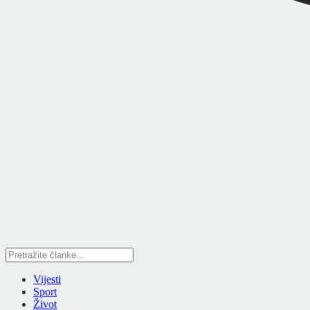
Vijesti
Sport
Život