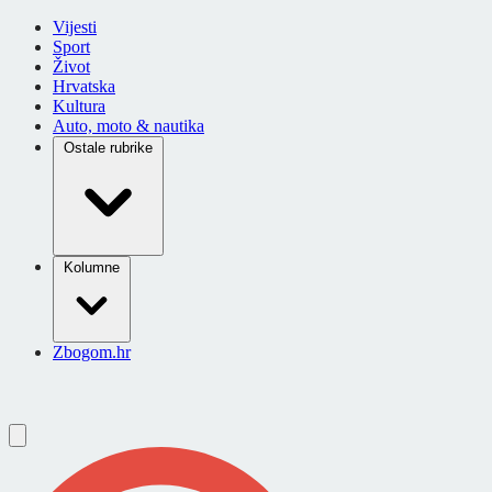
Vijesti
Sport
Život
Hrvatska
Kultura
Auto, moto & nautika
Ostale rubrike
Kolumne
Zbogom.hr