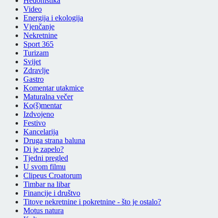
Hedonistika
Video
Energija i ekologija
Vjenčanje
Nekretnine
Sport 365
Turizam
Svijet
Zdravlje
Gastro
Komentar utakmice
Maturalna večer
Ko(š)mentar
Izdvojeno
Festivo
Kancelarija
Druga strana baluna
Di je zapelo?
Tjedni pregled
U svom filmu
Clipeus Croatorum
Timbar na libar
Financije i društvo
Titove nekretnine i pokretnine - što je ostalo?
Motus natura