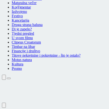
Maturalna večer
Ko(š)mentar
Izdvojeno
Festivo
Kancelarija
Druga strana baluna
Di je zapelo?
Tjedni pregled
U svom filmu
Clipeus Croatorum
Timbar na libar
Financije i društvo
Titove nekretnine i pokretnine - što je ostalo?
Motus natura
Kultura
Promo