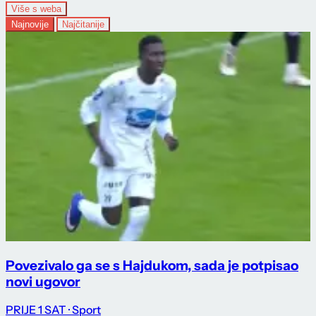
Više s weba
Najnovije
Najčitanije
Povezivalo ga se s Hajdukom, sada je potpisao
novi ugovor
PRIJE 1 SAT
· Sport