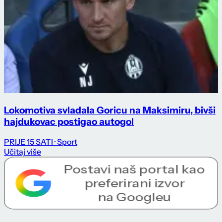
Lokomotiva svladala Goricu na Maksimiru, bivši
hajdukovac postigao autogol
PRIJE 15 SATI
· Sport
Učitaj više