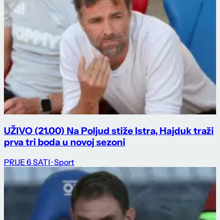
UŽIVO (21.00) Na Poljud stiže Istra, Hajduk traži
prva tri boda u novoj sezoni
PRIJE 6 SATI
· Sport