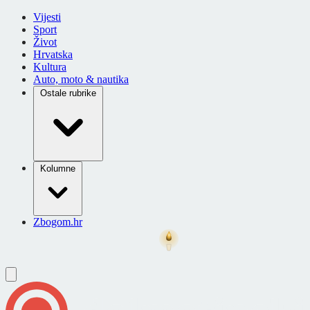
Vijesti
Sport
Život
Hrvatska
Kultura
Auto, moto & nautika
Ostale rubrike
Kolumne
Zbogom.hr