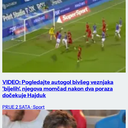
VIDEO: Pogledajte autogol bivšeg veznjaka
'bijelih', njegova momčad nakon dva poraza
dočekuje Hajduk
PRIJE 2 SATA
· Sport