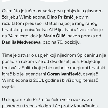
Osim što je jučer ostvario prvu pobjedu u glavnom
ždrijebu Wimbledona,
Dino Prižmić
je ovim
rezultatom preuzeo i status najbolje rangiranog
hrvatskog tenisača. Na ATP ljestvici uživo skočio je
na 74. mjesto, dok je
Marin Čilić
, nakon poraza od
Daniila Medvedeva
, pao na 79. poziciju.
Time je ostvario uspjeh koji nijednom Splićaninu nije
pošao za rukom više od dva desetljeća. Posljednji
tenisač iz Splita koji je bio najbolje rangirani hrvatski
igrač bio je legendarni
Goran Ivanišević
, osvajač
Wimbledona iz 2001. godine i bivši drugi tenisač
svijeta.
U drugom kolu Prižmića čeka veliki izazov. Za
plasman u treće kolo igrat će protiv Kanađanina