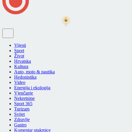
Vijesti
Sport
Život
Hrvatska
Kultura
Auto, moto & nautika
Hedonistika
Video
Energija i ekologija
Vjenčanje
Nekretnine
Sport 365
Turizam
Svijet
Zdravlje
Gastro
Komentar utakmice