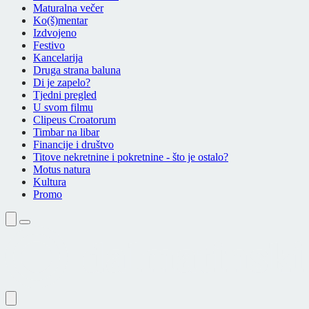
Maturalna večer
Ko(š)mentar
Izdvojeno
Festivo
Kancelarija
Druga strana baluna
Di je zapelo?
Tjedni pregled
U svom filmu
Clipeus Croatorum
Timbar na libar
Financije i društvo
Titove nekretnine i pokretnine - što je ostalo?
Motus natura
Kultura
Promo