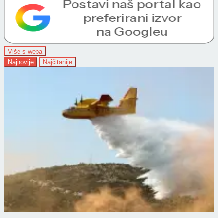
Više s weba
Najnovije
Najčitanije