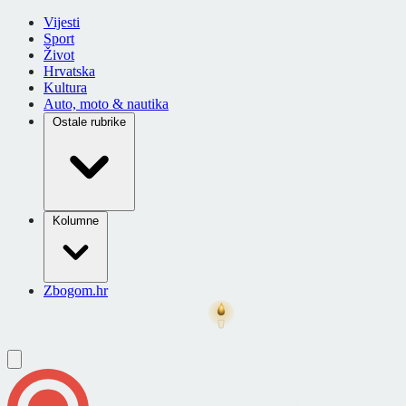
Vijesti
Sport
Život
Hrvatska
Kultura
Auto, moto & nautika
Ostale rubrike
Kolumne
Zbogom.hr