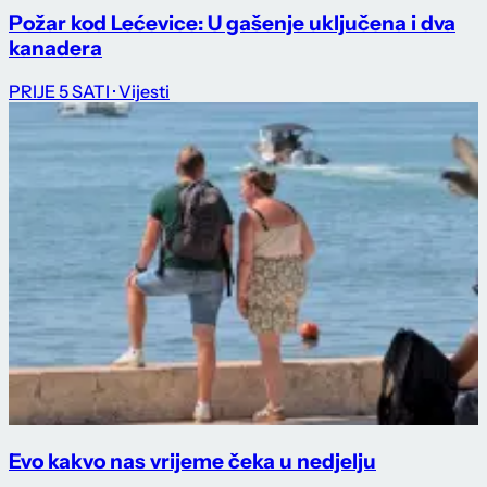
Požar kod Lećevice: U gašenje uključena i dva
kanadera
PRIJE 5 SATI
· Vijesti
Evo kakvo nas vrijeme čeka u nedjelju