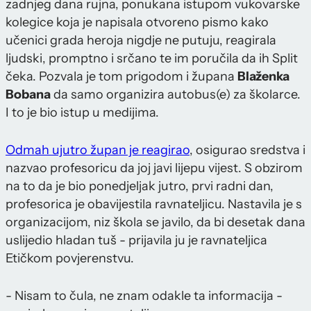
zadnjeg dana rujna, ponukana istupom vukovarske
kolegice koja je napisala otvoreno pismo kako
učenici grada heroja nigdje ne putuju, reagirala
ljudski, promptno i srčano te im poručila da ih Split
čeka. Pozvala je tom prigodom i župana
Blaženka
Bobana
da samo organizira autobus(e) za školarce.
I to je bio istup u medijima.
Odmah ujutro župan je reagirao
, osigurao sredstva i
nazvao profesoricu da joj javi lijepu vijest. S obzirom
na to da je bio ponedjeljak jutro, prvi radni dan,
profesorica je obavijestila ravnateljicu. Nastavila je s
organizacijom, niz škola se javilo, da bi desetak dana
uslijedio hladan tuš - prijavila ju je ravnateljica
Etičkom povjerenstvu.
- Nisam to čula, ne znam odakle ta informacija -