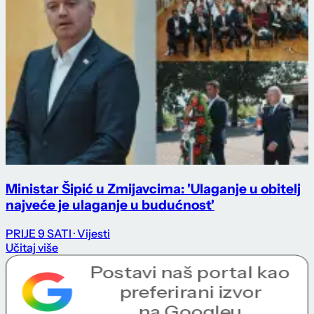
Ministar Šipić u Zmijavcima: 'Ulaganje u obitelj
najveće je ulaganje u budućnost'
PRIJE 9 SATI
· Vijesti
Učitaj više