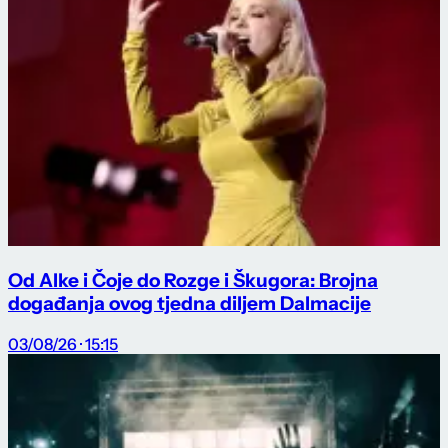
Od Alke i Čoje do Rozge i Škugora: Brojna
događanja ovog tjedna diljem Dalmacije
03/08/26 · 15:15