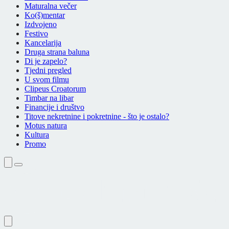
Maturalna večer
Ko(š)mentar
Izdvojeno
Festivo
Kancelarija
Druga strana baluna
Di je zapelo?
Tjedni pregled
U svom filmu
Clipeus Croatorum
Timbar na libar
Financije i društvo
Titove nekretnine i pokretnine - što je ostalo?
Motus natura
Kultura
Promo