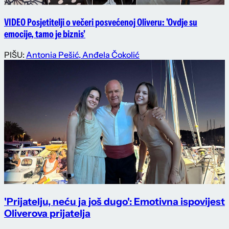
VIDEO Posjetitelji o večeri posvećenoj Oliveru: 'Ovdje su
emocije, tamo je biznis'
PIŠU:
Antonia Pešić
,
Anđela Čokolić
'Prijatelju, neću ja još dugo': Emotivna ispovijest
Oliverova prijatelja