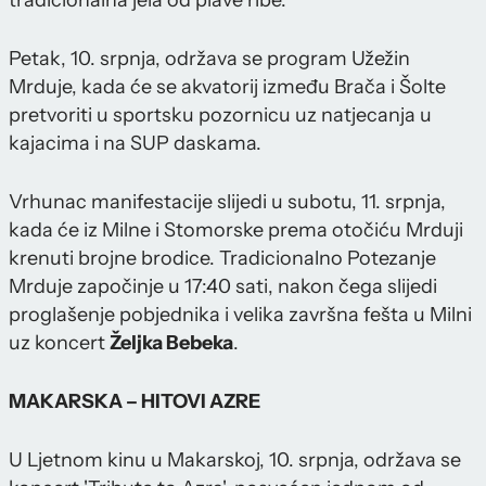
tradicionalna jela od plave ribe.
Petak, 10. srpnja, održava se program Užežin
Mrduje, kada će se akvatorij između Brača i Šolte
pretvoriti u sportsku pozornicu uz natjecanja u
kajacima i na SUP daskama.
Vrhunac manifestacije slijedi u subotu, 11. srpnja,
kada će iz Milne i Stomorske prema otočiću Mrduji
krenuti brojne brodice. Tradicionalno Potezanje
Mrduje započinje u 17:40 sati, nakon čega slijedi
proglašenje pobjednika i velika završna fešta u Milni
uz koncert
Željka Bebeka
.
MAKARSKA – HITOVI AZRE
U Ljetnom kinu u Makarskoj, 10. srpnja, održava se