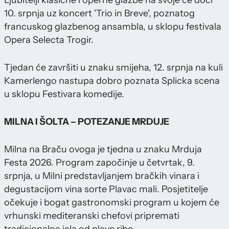
Ljubitelji klasične i operne glazbe na svoje će doći
10. srpnja uz koncert 'Trio in Breve', poznatog
francuskog glazbenog ansambla, u sklopu festivala
Opera Selecta Trogir.
Tjedan će završiti u znaku smijeha, 12. srpnja na kuli
Kamerlengo nastupa dobro poznata Splicka scena
u sklopu Festivara komedije.
MILNA I ŠOLTA – POTEZANJE MRDUJE
Milna na Braču ovoga je tjedna u znaku Mrduja
Festa 2026. Program započinje u četvrtak, 9.
srpnja, u Milni predstavljanjem bračkih vinara i
degustacijom vina sorte Plavac mali. Posjetitelje
očekuje i bogat gastronomski program u kojem će
vrhunski mediteranski chefovi pripremati