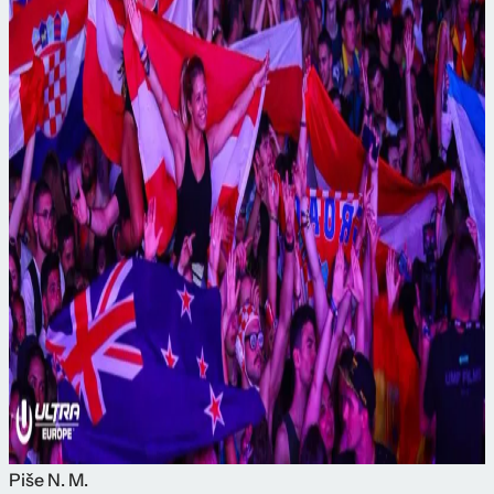
Piše
N. M.