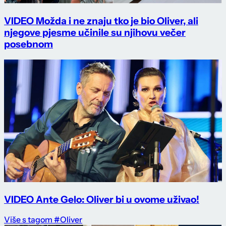
VIDEO Možda i ne znaju tko je bio Oliver, ali
njegove pjesme učinile su njihovu večer
posebnom
VIDEO Ante Gelo: Oliver bi u ovome uživao!
Više s tagom #Oliver