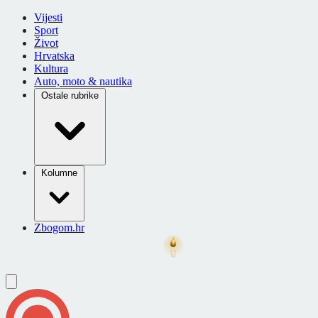
Vijesti
Sport
Život
Hrvatska
Kultura
Auto, moto & nautika
Ostale rubrike
Kolumne
Zbogom.hr