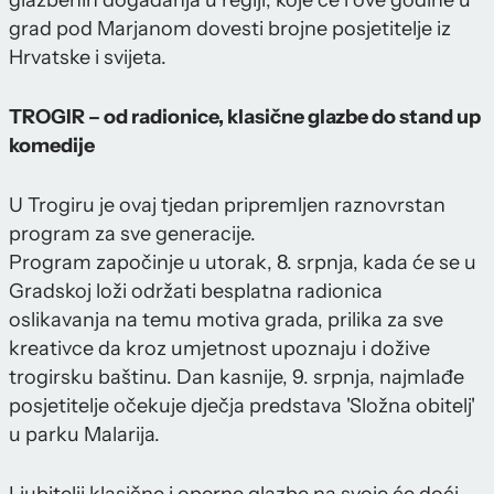
glazbenih događanja u regiji, koje će i ove godine u
grad pod Marjanom dovesti brojne posjetitelje iz
Hrvatske i svijeta.
TROGIR – od radionice, klasične glazbe do stand up
komedije
U Trogiru je ovaj tjedan pripremljen raznovrstan
program za sve generacije.
Program započinje u utorak, 8. srpnja, kada će se u
Gradskoj loži održati besplatna radionica
oslikavanja na temu motiva grada, prilika za sve
kreativce da kroz umjetnost upoznaju i dožive
trogirsku baštinu. Dan kasnije, 9. srpnja, najmlađe
posjetitelje očekuje dječja predstava 'Složna obitelj'
u parku Malarija.