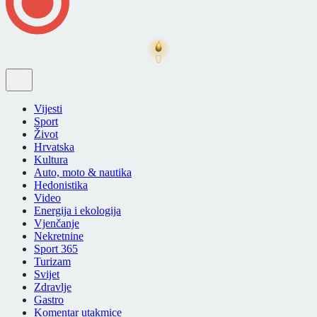
Vijesti
Sport
Život
Hrvatska
Kultura
Auto, moto & nautika
Hedonistika
Video
Energija i ekologija
Vjenčanje
Nekretnine
Sport 365
Turizam
Svijet
Zdravlje
Gastro
Komentar utakmice