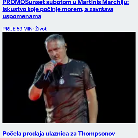
PROMO
Sunset subotom u Martinis Marchiju:
Iskustvo koje počinje morem, a završava
uspomenama
PRIJE 59 MIN
· Život
Počela prodaja ulaznica za Thompsonov