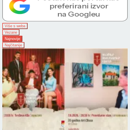
Više s weba
Vezane
Najnovije
Najčitanije