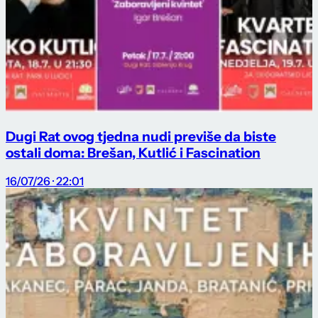
Dugi Rat ovog tjedna nudi previše da biste
ostali doma: Brešan, Kutlić i Fascination
16/07/26 · 22:01