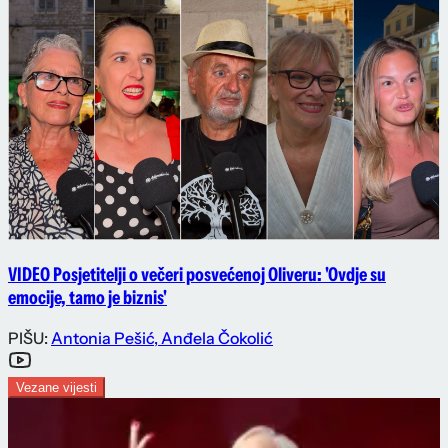
VIDEO Posjetitelji o večeri posvećenoj Oliveru: 'Ovdje su
emocije, tamo je biznis'
PIŠU:
Antonia Pešić
,
Anđela Čokolić
Vezane vijesti