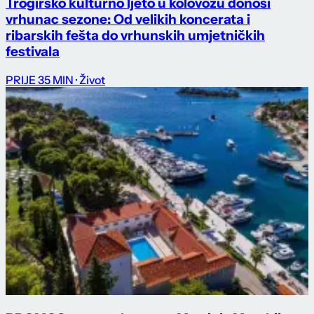
Trogirsko kulturno ljeto u kolovozu donosi
vrhunac sezone: Od velikih koncerata i
ribarskih fešta do vrhunskih umjetničkih
festivala
PRIJE 35 MIN
· Život