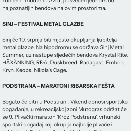
koncert 'Tribute to Azra', posvećen jednom od
najpoznatijih bendova na ovim prostorima.
SINJ – FESTIVAL METAL GLAZBE
Sinj će 10. srpnja biti mjesto okupljanja ljubitelja
metal glazbe. Na hipodromu se održava Sinj Metal
Summer, uz nastupe sljedećih bendova Krystal Rite,
HÄXÄNKING, RĐA, Duskbreed, Radagast, Embrio,
Kryn, Keops, Nikola's Cage.
PODSTRANA – MARATON I RIBARSKA FEŠTA
Bogato će biti i u Podstrani. Vikend donosi sportsko
događanje, u rekreacijskoj zoni Mutogras održat će
se 9. Plivački maraton 'Kroz Podstranu', vrhunski
sportski događaj koji okuplja najbolje plivače i