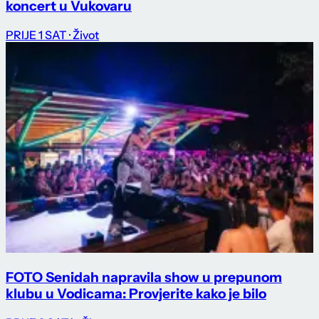
koncert u Vukovaru
PRIJE 1 SAT
· Život
FOTO Senidah napravila show u prepunom
klubu u Vodicama: Provjerite kako je bilo