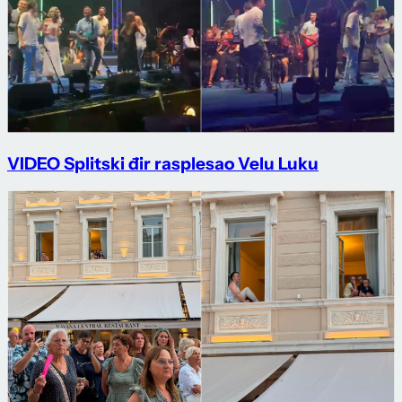
VIDEO Splitski đir rasplesao Velu Luku