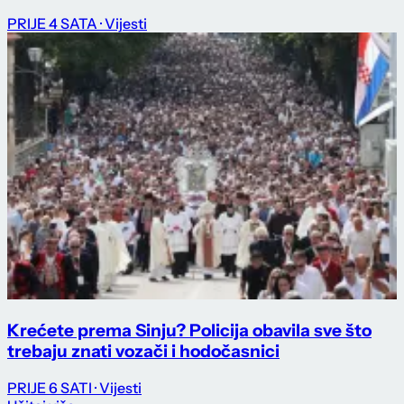
PRIJE 4 SATA
· Vijesti
Krećete prema Sinju? Policija obavila sve što
trebaju znati vozači i hodočasnici
PRIJE 6 SATI
· Vijesti