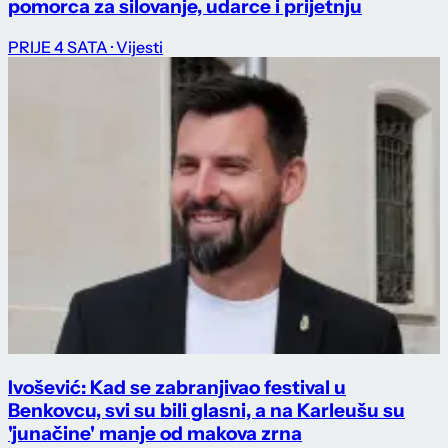
pomorca za silovanje, udarce i prijetnju
PRIJE 4 SATA
· Vijesti
Ivošević: Kad se zabranjivao festival u
Benkovcu, svi su bili glasni, a na Karleušu su
'junačine' manje od makova zrna