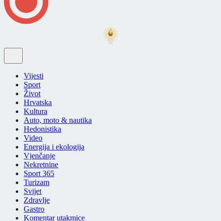
Vijesti
Sport
Život
Hrvatska
Kultura
Auto, moto & nautika
Hedonistika
Video
Energija i ekologija
Vjenčanje
Nekretnine
Sport 365
Turizam
Svijet
Zdravlje
Gastro
Komentar utakmice