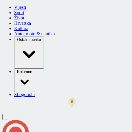
Vijesti
Sport
Život
Hrvatska
Kultura
Auto, moto & nautika
Ostale rubrike
Kolumne
Zbogom.hr