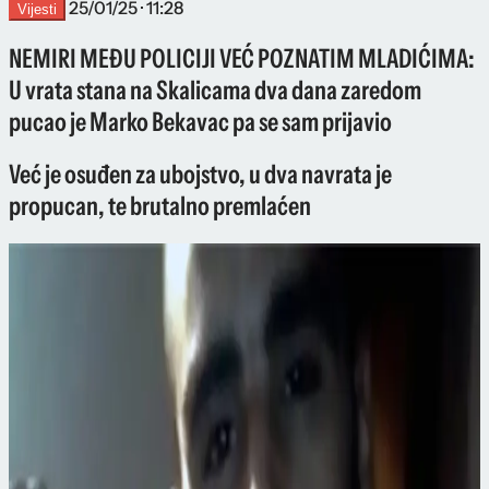
25/01/25 · 11:28
Vijesti
NEMIRI MEĐU POLICIJI VEĆ POZNATIM MLADIĆIMA:
U vrata stana na Skalicama dva dana zaredom
pucao je Marko Bekavac pa se sam prijavio
Već je osuđen za ubojstvo, u dva navrata je
propucan, te brutalno premlaćen