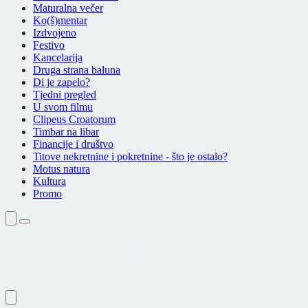
Maturalna večer
Ko(š)mentar
Izdvojeno
Festivo
Kancelarija
Druga strana baluna
Di je zapelo?
Tjedni pregled
U svom filmu
Clipeus Croatorum
Timbar na libar
Financije i društvo
Titove nekretnine i pokretnine - što je ostalo?
Motus natura
Kultura
Promo