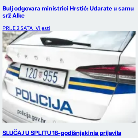
Bulj odgovara ministrici Hrstić: Udarate u samu
srž Alke
PRIJE 2 SATA
· Vijesti
SLUČAJ U SPLITU 18-godišnjakinja prijavila