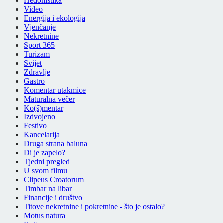
Hedonistika
Video
Energija i ekologija
Vjenčanje
Nekretnine
Sport 365
Turizam
Svijet
Zdravlje
Gastro
Komentar utakmice
Maturalna večer
Ko(š)mentar
Izdvojeno
Festivo
Kancelarija
Druga strana baluna
Di je zapelo?
Tjedni pregled
U svom filmu
Clipeus Croatorum
Timbar na libar
Financije i društvo
Titove nekretnine i pokretnine - što je ostalo?
Motus natura