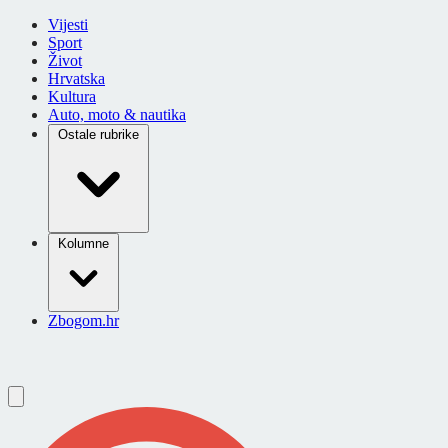
Vijesti
Sport
Život
Hrvatska
Kultura
Auto, moto & nautika
Ostale rubrike
Kolumne
Zbogom.hr