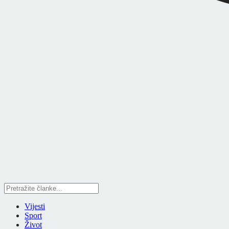
Vijesti
Sport
Život