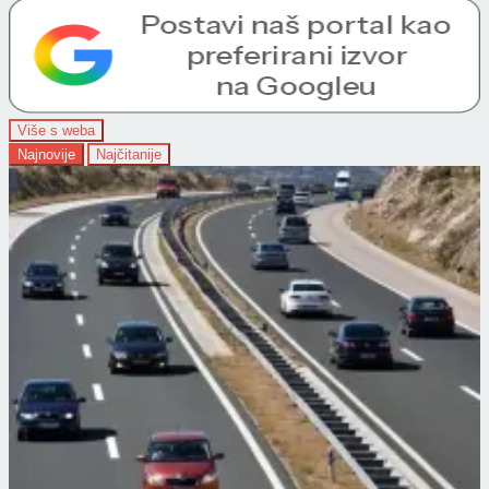
Više s weba
Najnovije
Najčitanije