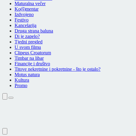
Maturalna večer
Ko(š)mentar
Izdvojeno
Festivo
Kancelarija
Druga strana baluna
Di je zapelo?
Tjedni pregled
U svom filmu
Clipeus Croatorum
Timbar na libar
Financije i društvo
Titove nekretnine i pokretnine - što je ostalo?
Motus natura
Kultura
Promo