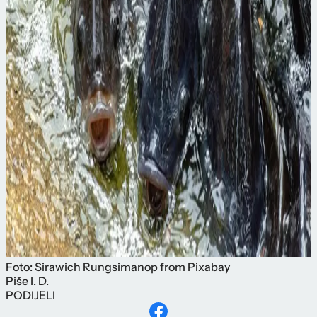
Foto: Sirawich Rungsimanop from Pixabay
Piše
I. D.
PODIJELI