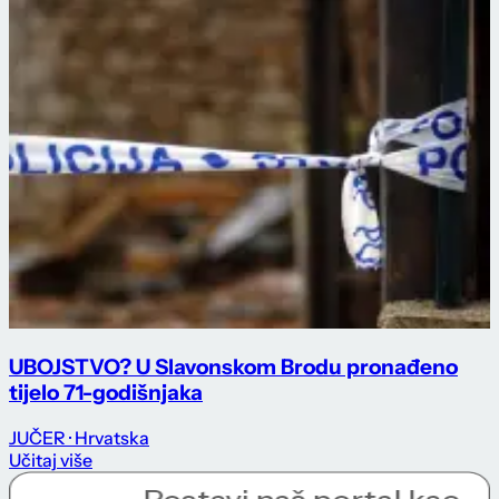
UBOJSTVO? U Slavonskom Brodu pronađeno
tijelo 71-godišnjaka
JUČER
· Hrvatska
Učitaj više