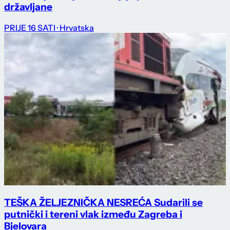
državljane
PRIJE 16 SATI
· Hrvatska
TEŠKA ŽELJEZNIČKA NESREĆA Sudarili se
putnički i tereni vlak između Zagreba i
Bjelovara