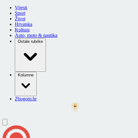
Vijesti
Sport
Život
Hrvatska
Kultura
Auto, moto & nautika
Ostale rubrike
Kolumne
Zbogom.hr