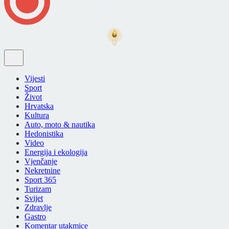
Vijesti
Sport
Život
Hrvatska
Kultura
Auto, moto & nautika
Hedonistika
Video
Energija i ekologija
Vjenčanje
Nekretnine
Sport 365
Turizam
Svijet
Zdravlje
Gastro
Komentar utakmice