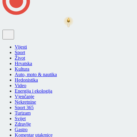
Vijesti
Sport
Život
Hrvatska
Kultura
Auto, moto & nautika
Hedonistika
Video
Energija i ekologija
Vjenčanje
Nekretnine
Sport 365
Turizam
Svijet
Zdravlje
Gastro
Komentar utakmice