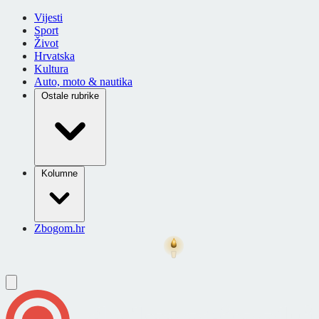
Vijesti
Sport
Život
Hrvatska
Kultura
Auto, moto & nautika
Ostale rubrike
Kolumne
Zbogom.hr