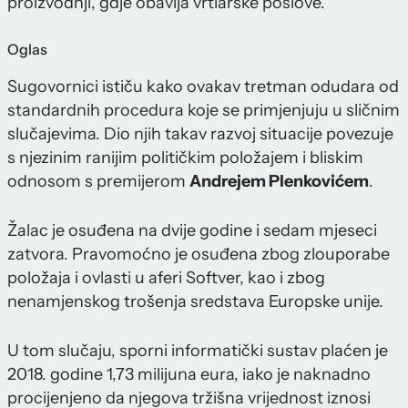
proizvodnji, gdje obavlja vrtlarske poslove.
Oglas
Sugovornici ističu kako ovakav tretman odudara od
standardnih procedura koje se primjenjuju u sličnim
slučajevima. Dio njih takav razvoj situacije povezuje
s njezinim ranijim političkim položajem i bliskim
odnosom s premijerom
Andrejem Plenkovićem
.
Žalac je osuđena na dvije godine i sedam mjeseci
zatvora. Pravomoćno je osuđena zbog zlouporabe
položaja i ovlasti u aferi Softver, kao i zbog
nenamjenskog trošenja sredstava Europske unije.
U tom slučaju, sporni informatički sustav plaćen je
2018. godine 1,73 milijuna eura, iako je naknadno
procijenjeno da njegova tržišna vrijednost iznosi