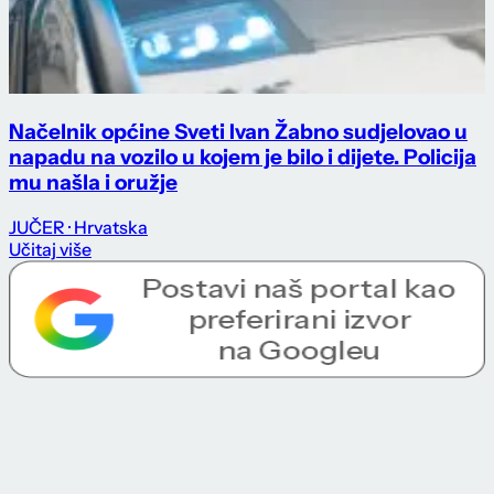
Načelnik općine Sveti Ivan Žabno sudjelovao u
napadu na vozilo u kojem je bilo i dijete. Policija
mu našla i oružje
JUČER
· Hrvatska
Učitaj više