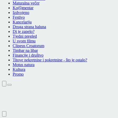
Maturalna večer
Ko(š)mentar
Izdvojeno
Festivo
Kancelarija
Druga strana baluna
Di je zapelo?
Tjedni pregled
U svom filmu
Clipeus Croatorum
Timbar na libar
Financije i društvo
Titove nekretnine i pokretnine - što je ostalo?
Motus natura
Kultura
Promo