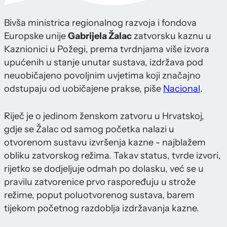
Bivša ministrica regionalnog razvoja i fondova
Europske unije
Gabrijela Žalac
zatvorsku kaznu u
Kaznionici u Požegi, prema tvrdnjama više izvora
upućenih u stanje unutar sustava, izdržava pod
neuobičajeno povoljnim uvjetima koji značajno
odstupaju od uobičajene prakse, piše
Nacional
.
Riječ je o jedinom ženskom zatvoru u Hrvatskoj,
gdje se Žalac od samog početka nalazi u
otvorenom sustavu izvršenja kazne - najblažem
obliku zatvorskog režima. Takav status, tvrde izvori,
rijetko se dodjeljuje odmah po dolasku, već se u
pravilu zatvorenice prvo raspoređuju u strože
režime, poput poluotvorenog sustava, barem
tijekom početnog razdoblja izdržavanja kazne.