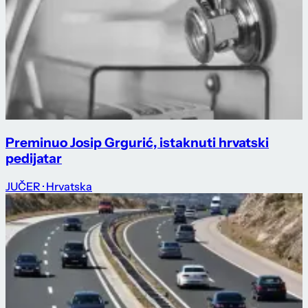
Preminuo Josip Grgurić, istaknuti hrvatski
pedijatar
JUČER
· Hrvatska