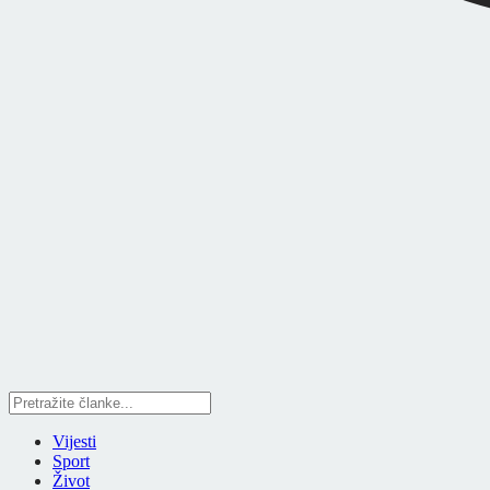
Vijesti
Sport
Život