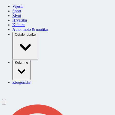
Vijesti
Sport
Život
Hrvatska
Kultura
Auto, moto & nautika
Ostale rubrike
Kolumne
Zbogom.hr