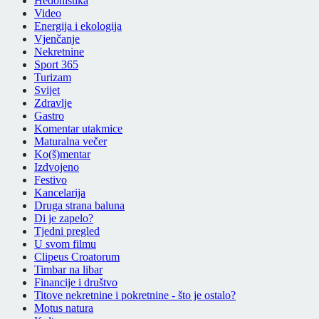
Hedonistika
Video
Energija i ekologija
Vjenčanje
Nekretnine
Sport 365
Turizam
Svijet
Zdravlje
Gastro
Komentar utakmice
Maturalna večer
Ko(š)mentar
Izdvojeno
Festivo
Kancelarija
Druga strana baluna
Di je zapelo?
Tjedni pregled
U svom filmu
Clipeus Croatorum
Timbar na libar
Financije i društvo
Titove nekretnine i pokretnine - što je ostalo?
Motus natura