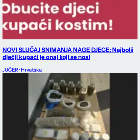
NOVI SLUČAJ SNIMANJA NAGE DJECE: Najbolji
dječji kupaći je onaj koji se nosi
JUČER
· Hrvatska