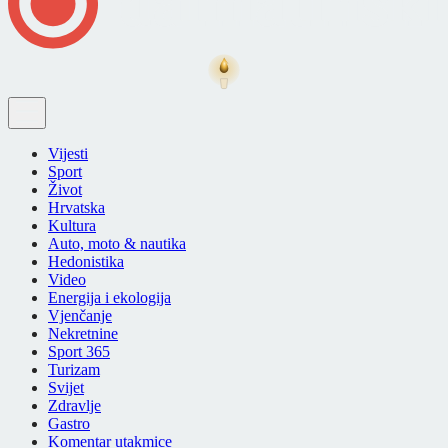
Vijesti
Sport
Život
Hrvatska
Kultura
Auto, moto & nautika
Hedonistika
Video
Energija i ekologija
Vjenčanje
Nekretnine
Sport 365
Turizam
Svijet
Zdravlje
Gastro
Komentar utakmice