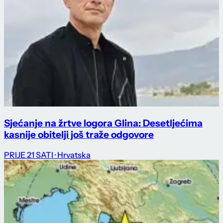
Sjećanje na žrtve logora Glina: Desetljećima
kasnije obitelji još traže odgovore
PRIJE 21 SATI
· Hrvatska