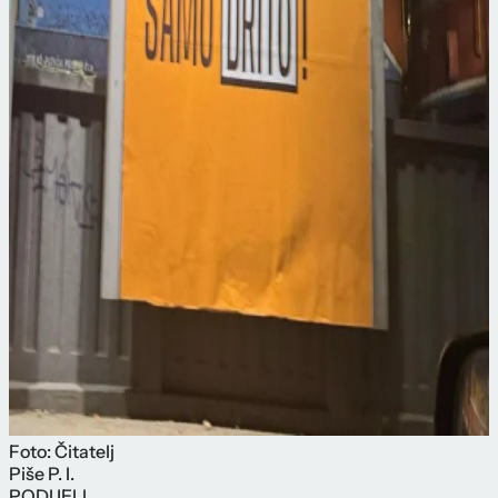
Foto: Čitatelj
Piše
P. I.
PODIJELI