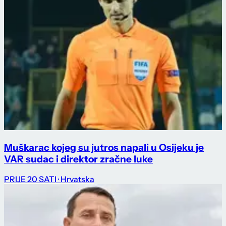
Muškarac kojeg su jutros napali u Osijeku je
VAR sudac i direktor zračne luke
PRIJE 20 SATI
· Hrvatska