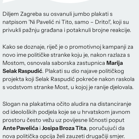
Diljem Zagreba su osvanuli jumbo plakati s
natpisom 'Ni Pavelić ni Tito, samo – Drito!', koji su
privukli pažnju građana i potaknuli brojne reakcije.
Kako se doznaje, riječ je o promotivnoj kampanji za
novo ime političke stranke koju je, nakon razlaza s
Mostom, osnovala saborska zastupnica
Marija
Selak Raspudić
. Plakati su dio najave političkog
projekta koji Selak Raspudić pokreće nakon raskola
s vodstvom stranke Most, u kojoj je ranije djelovala.
Slogan na plakatima očito aludira na distanciranje
od ideoloških podjela koje se u hrvatskom javnom
prostoru često vežu uz povijesne ličnosti poput
Ante Pavelića
i
Josipa Broza Tita
, poručujući da
nova politička opcija želi zauzeti drugačiji smjer.