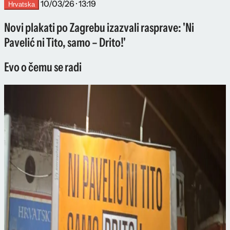
10/03/26 · 13:19
Hrvatska
Novi plakati po Zagrebu izazvali rasprave: 'Ni
Pavelić ni Tito, samo – Drito!'
Evo o čemu se radi