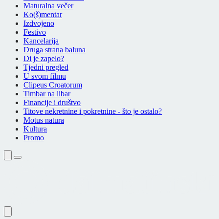
Maturalna večer
Ko(š)mentar
Izdvojeno
Festivo
Kancelarija
Druga strana baluna
Di je zapelo?
Tjedni pregled
U svom filmu
Clipeus Croatorum
Timbar na libar
Financije i društvo
Titove nekretnine i pokretnine - što je ostalo?
Motus natura
Kultura
Promo