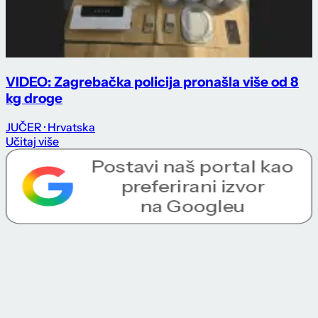
VIDEO: Zagrebačka policija pronašla više od 8
kg droge
JUČER
· Hrvatska
Učitaj više