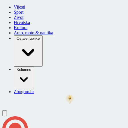
Vijesti
Sport
Život
Hrvatska
Kultura
Auto, moto & nautika
Ostale rubrike
Kolumne
Zbogom.hr