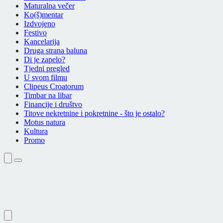
Maturalna večer
Ko(š)mentar
Izdvojeno
Festivo
Kancelarija
Druga strana baluna
Di je zapelo?
Tjedni pregled
U svom filmu
Clipeus Croatorum
Timbar na libar
Financije i društvo
Titove nekretnine i pokretnine - što je ostalo?
Motus natura
Kultura
Promo