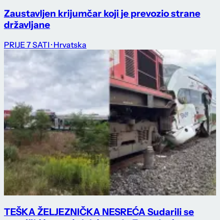
Zaustavljen krijumčar koji je prevozio strane
državljane
PRIJE 7 SATI
· Hrvatska
TEŠKA ŽELJEZNIČKA NESREĆA Sudarili se