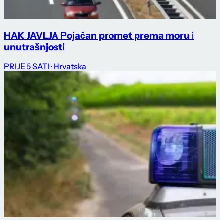
HAK JAVLJA Pojačan promet prema moru i
unutrašnjosti
PRIJE 5 SATI
· Hrvatska