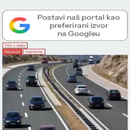
Više s weba
Najnovije
Najčitanije