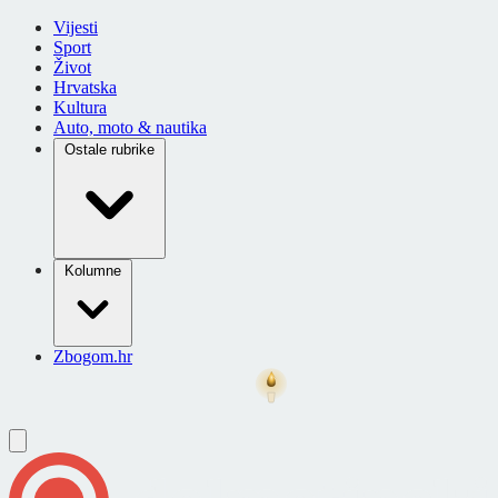
Vijesti
Sport
Život
Hrvatska
Kultura
Auto, moto & nautika
Ostale rubrike
Kolumne
Zbogom.hr