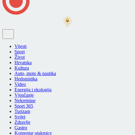
Vijesti
Sport
Život
Hrvatska
Kultura
Auto, moto & nautika
Hedonistika
Video
Energija i ekologija
Vjenčanje
Nekretnine
Sport 365
Turizam
Svijet
Zdravlje
Gastro
Komentar utakmice