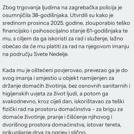
Zbog trgovanja ljudima na zagrebačka policija je
osumnjičila 38-godišnjaka. Utvrdili su kako je
sredinom prosinca 2025. godine, zlouporabio teško
financijsko i psihosocijalno stanje 61-godišnjaka te
mu, s ciljem da ga iskoristi za rad i služenje, lažno
obećao da će mu platiti za rad na njegovom imanju
na području Svete Nedelje.
Kada mu je oštećeni povjerovao, prevezao ga je do
svog imanja i smjestio u objekt namijenjen za
držanje domaćih životinja, bez osnovnih sanitarnih i
higijenskih uvjeta za život ljudi, a potom ga
svakodnevno, kroz cijeli dan, iskorištavao za teški
fizički rad na prostoru domaćinstva - za brigu za
domaće životinje, pranje i čišćenje njihovog i
dvorišnog prostora domaćinstva, istovar tereta,
prikupljanje drva za ogrjev i slično.