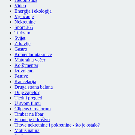
Hedonistika
Video
Energija i ekologija
Vjenčanje
Nekretnine
Sport 365
Turizam
Svijet
Zdravlje
Gastro
Komentar utakmice
Maturalna večer
Ko(š)mentar
Izdvojeno
Festivo
Kancelarija
Druga strana baluna
Di je zapelo?
Tjedni pregled
U svom filmu
Clipeus Croatorum
Timbar na libar
Financije i društvo
Titove nekretnine i pokretnine - što je ostalo?
Motus natura