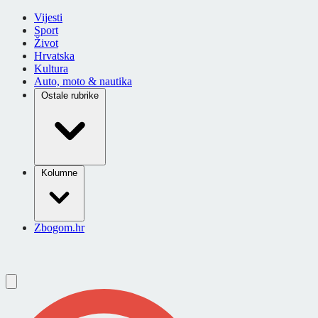
Vijesti
Sport
Život
Hrvatska
Kultura
Auto, moto & nautika
Ostale rubrike
Kolumne
Zbogom.hr