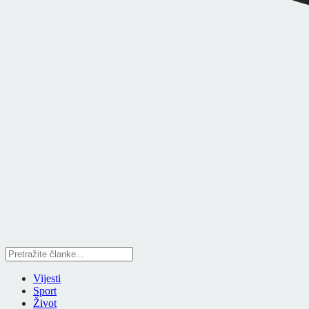
Vijesti
Sport
Život