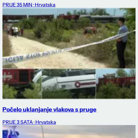
PRIJE 35 MIN
· Hrvatska
Počelo uklanjanje vlakova s pruge
PRIJE 3 SATA
· Hrvatska