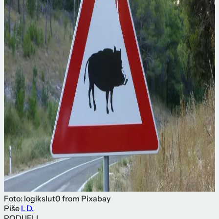
Foto: logikslut0 from Pixabay
Piše
I. D.
PODIJELI