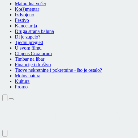
Maturalna večer
Ko(š)mentar
Izdvojeno
Festivo
Kancelarija
Druga strana baluna
Di je zapelo?
Tjedni pregled
U svom filmu
Clipeus Croatorum
Timbar na libar
Financije i društvo
Titove nekretnine i pokretnine - što je ostalo?
Motus natura
Kultura
Promo