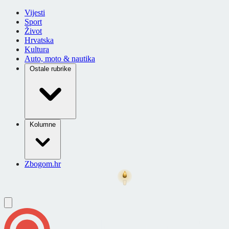
Vijesti
Sport
Život
Hrvatska
Kultura
Auto, moto & nautika
Ostale rubrike
Kolumne
Zbogom.hr