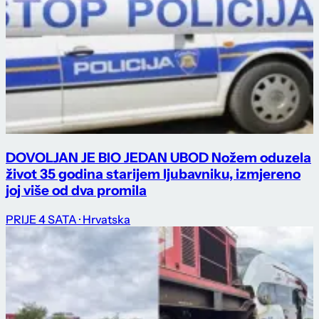
DOVOLJAN JE BIO JEDAN UBOD Nožem oduzela
život 35 godina starijem ljubavniku, izmjereno
joj više od dva promila
PRIJE 4 SATA
· Hrvatska