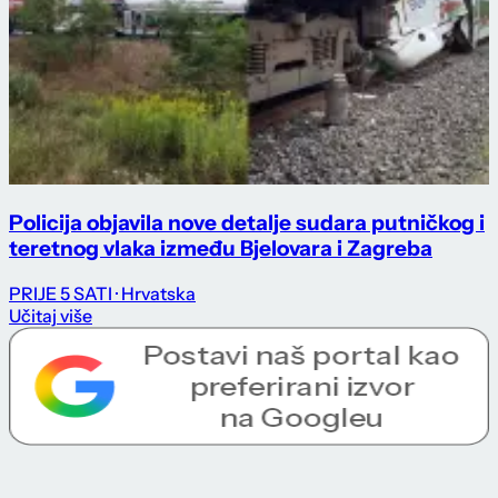
Policija objavila nove detalje sudara putničkog i
teretnog vlaka između Bjelovara i Zagreba
PRIJE 5 SATI
· Hrvatska
Učitaj više