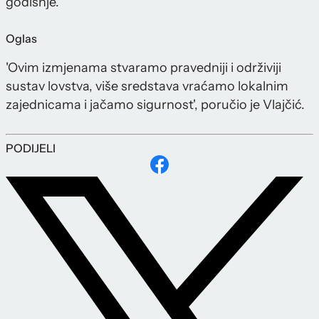
godišnje.
Oglas
'Ovim izmjenama stvaramo pravedniji i održiviji
sustav lovstva, više sredstava vraćamo lokalnim
zajednicama i jačamo sigurnost', poručio je Vlajčić.
PODIJELI