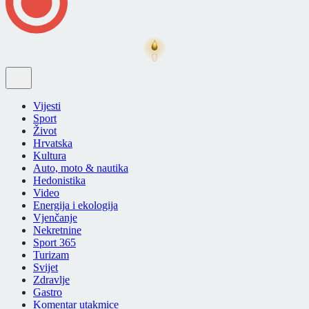
Vijesti
Sport
Život
Hrvatska
Kultura
Auto, moto & nautika
Hedonistika
Video
Energija i ekologija
Vjenčanje
Nekretnine
Sport 365
Turizam
Svijet
Zdravlje
Gastro
Komentar utakmice