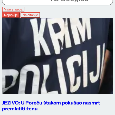
Više s weba
Najnovije
Najčitanije
JEZIVO: U Poreču štakom pokušao nasmrt
premlatiti ženu