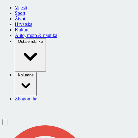
Vijesti
Sport
Život
Hrvatska
Kultura
Auto, moto & nautika
Ostale rubrike
Kolumne
Zbogom.hr