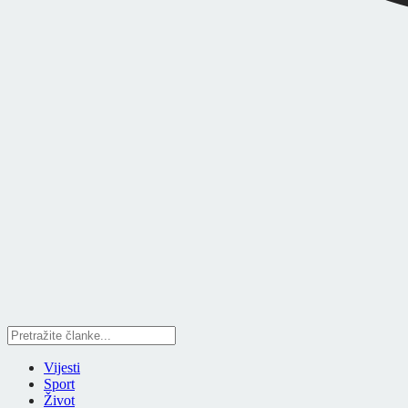
Vijesti
Sport
Život