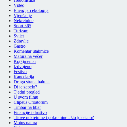
Hedonistika
Video
Energija i ekologija
Vjenčanje
Nekretnine
Sport 365
Turizam
Svijet
Zdravlje
Gastro
Komentar utakmice
Maturalna večer
Ko(š)mentar
Izdvojeno
Festivo
Kancelarija
Druga strana baluna
Di je zapelo?
Tjedni pregled
U svom filmu
Clipeus Croatorum
Timbar na libar
Financije i društvo
Titove nekretnine i pokretnine - što je ostalo?
Motus natura