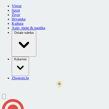
Vijesti
Sport
Život
Hrvatska
Kultura
Auto, moto & nautika
Ostale rubrike
Kolumne
Zbogom.hr