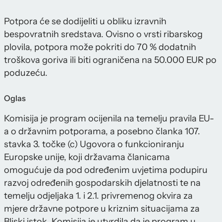
Potpora će se dodijeliti u obliku izravnih
bespovratnih sredstava. Ovisno o vrsti ribarskog
plovila, potpora može pokriti do 70 % dodatnih
troškova goriva ili biti ograničena na 50.000 EUR po
poduzeću.
Oglas
Komisija je program ocijenila na temelju pravila EU-
a o državnim potporama, a posebno članka 107.
stavka 3. točke (c) Ugovora o funkcioniranju
Europske unije, koji državama članicama
omogućuje da pod određenim uvjetima podupiru
razvoj određenih gospodarskih djelatnosti te na
temelju odjeljaka 1. i 2.1. privremenog okvira za
mjere državne potpore u kriznim situacijama za
Bliski istok. Komisija je utvrdila da je program u