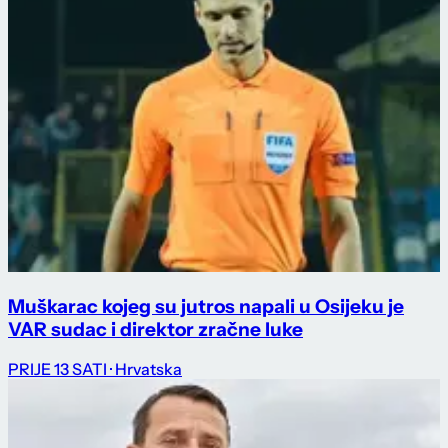
Muškarac kojeg su jutros napali u Osijeku je
VAR sudac i direktor zračne luke
PRIJE 13 SATI
· Hrvatska