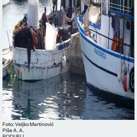
Foto: Veljko Martinović
Piše
A. A.
PODIJELI