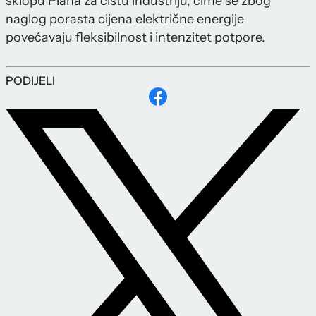
sklopu Plana za čistu industriju, čime se zbog
naglog porasta cijena električne energije
povećavaju fleksibilnost i intenzitet potpore.
PODIJELI