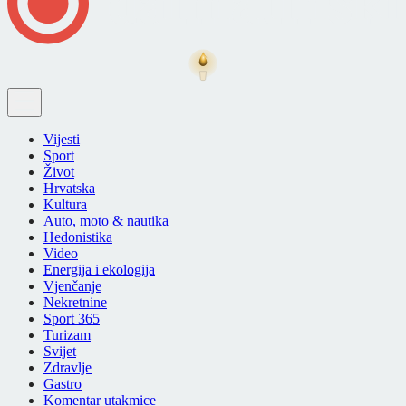
Vijesti
Sport
Život
Hrvatska
Kultura
Auto, moto & nautika
Hedonistika
Video
Energija i ekologija
Vjenčanje
Nekretnine
Sport 365
Turizam
Svijet
Zdravlje
Gastro
Komentar utakmice