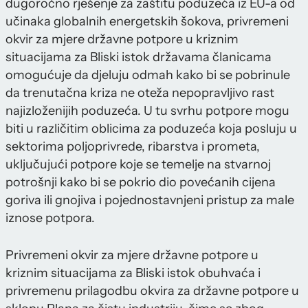
dugoročno rješenje za zaštitu poduzeća iz EU-a od
učinaka globalnih energetskih šokova, privremeni
okvir za mjere državne potpore u kriznim
situacijama za Bliski istok državama članicama
omogućuje da djeluju odmah kako bi se pobrinule
da trenutačna kriza ne oteža nepopravljivo rast
najizloženijih poduzeća. U tu svrhu potpore mogu
biti u različitim oblicima za poduzeća koja posluju u
sektorima poljoprivrede, ribarstva i prometa,
uključujući potpore koje se temelje na stvarnoj
potrošnji kako bi se pokrio dio povećanih cijena
goriva ili gnojiva i pojednostavnjeni pristup za male
iznose potpora.
Privremeni okvir za mjere državne potpore u
kriznim situacijama za Bliski istok obuhvaća i
privremenu prilagodbu okvira za državne potpore u