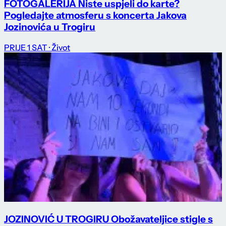
FOTOGALERIJA Niste uspjeli do karte?
Pogledajte atmosferu s koncerta Jakova
Jozinovića u Trogiru
PRIJE 1 SAT
· Život
JOZINOVIĆ U TROGIRU Obožavateljice stigle s