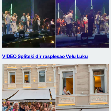
VIDEO Splitski đir rasplesao Velu Luku