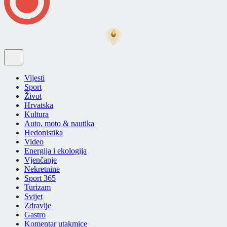
Vijesti
Sport
Život
Hrvatska
Kultura
Auto, moto & nautika
Hedonistika
Video
Energija i ekologija
Vjenčanje
Nekretnine
Sport 365
Turizam
Svijet
Zdravlje
Gastro
Komentar utakmice