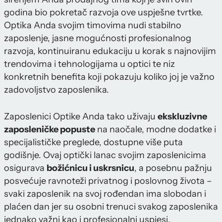
godina bio pokretač razvoja ove uspješne tvrtke.
Optika Anda svojim timovima nudi stabilno
zaposlenje, jasne mogućnosti profesionalnog
razvoja, kontinuiranu edukaciju u korak s najnovijim
trendovima i tehnologijama u optici te niz
konkretnih benefita koji pokazuju koliko joj je važno
zadovoljstvo zaposlenika.
Zaposlenici Optike Anda tako uživaju
ekskluzivne
zaposleničke popuste
na naočale, modne dodatke i
specijalističke preglede, dostupne više puta
godišnje. Ovaj optički lanac svojim zaposlenicima
osigurava
božićnicu i uskrsnicu
, a posebnu pažnju
posvećuje ravnoteži privatnog i poslovnog života –
svaki zaposlenik na svoj rođendan ima slobodan i
plaćen dan jer su osobni trenuci svakog zaposlenika
jednako važni kao i profesionalni uspjesi.