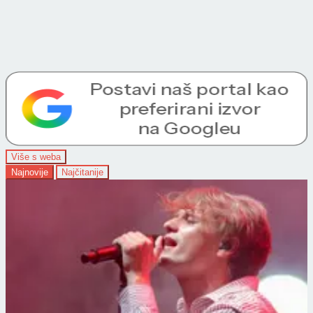
Više s weba
Najnovije
Najčitanije