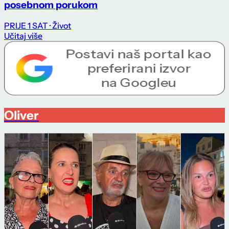
posebnom porukom
PRIJE 1 SAT
· Život
Učitaj više
Oliver