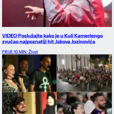
VIDEO Poslušajte kako je u Kuli Kamerlengo
zvučao najpoznatiji hit Jakova Jozinovića
PRIJE 10 MIN
· Život