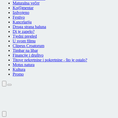
Maturalna večer
Ko(š)mentar
Izdvojeno
Festivo
Kancelarija
Druga strana baluna
Di je zapelo?
Tjedni pregled
U svom filmu
Clipeus Croatorum
Timbar na libar
Financije i društvo
Titove nekretnine i pokretnine - što je ostalo?
Motus natura
Kultura
Promo