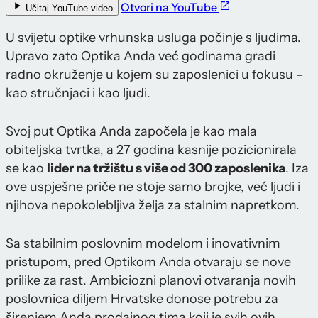
Otvori na YouTube
Učitaj YouTube video
U svijetu optike vrhunska usluga počinje s ljudima.
Upravo zato Optika Anda već godinama gradi
radno okruženje u kojem su zaposlenici u fokusu –
kao stručnjaci i kao ljudi.
Svoj put Optika Anda započela je kao mala
obiteljska tvrtka, a 27 godina kasnije pozicionirala
se kao
lider na tržištu s više od 300 zaposlenika
. Iza
ove uspješne priče ne stoje samo brojke, već ljudi i
njihova nepokolebljiva želja za stalnim napretkom.
Sa stabilnim poslovnim modelom i inovativnim
pristupom, pred Optikom Anda otvaraju se nove
prilike za rast. Ambiciozni planovi otvaranja novih
poslovnica diljem Hrvatske donose potrebu za
širenjem Anda prodajnog tima koji je svih ovih