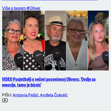
Više s tagom #Oliver
VIDEO Posjetitelji o večeri posvećenoj Oliveru: 'Ovdje su
emocije, tamo je biznis'
PIŠU:
Antonia Pešić
,
Anđela Čokolić