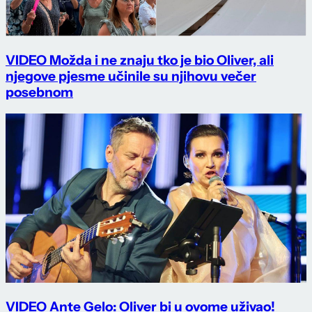
VIDEO Možda i ne znaju tko je bio Oliver, ali
njegove pjesme učinile su njihovu večer
posebnom
VIDEO Ante Gelo: Oliver bi u ovome uživao!