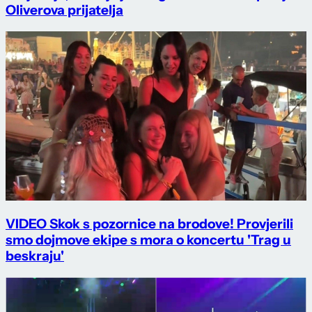
Oliverova prijatelja
VIDEO Skok s pozornice na brodove! Provjerili
smo dojmove ekipe s mora o koncertu 'Trag u
beskraju'