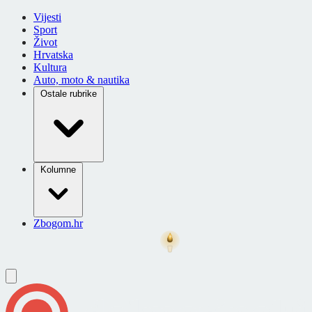
Vijesti
Sport
Život
Hrvatska
Kultura
Auto, moto & nautika
Ostale rubrike
Kolumne
Zbogom.hr