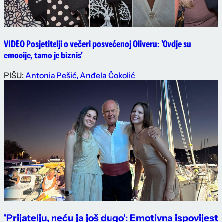
VIDEO Posjetitelji o večeri posvećenoj Oliveru: 'Ovdje su
emocije, tamo je biznis'
PIŠU:
Antonia Pešić
,
Anđela Čokolić
'Prijatelju, neću ja još dugo': Emotivna ispovijest