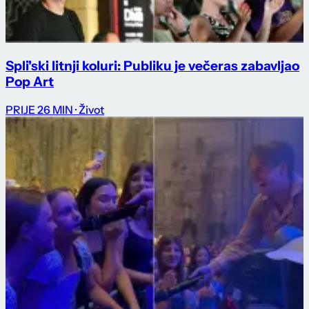
Spli'ski litnji koluri: Publiku je večeras zabavljao
Pop Art
PRIJE 26 MIN
· Život