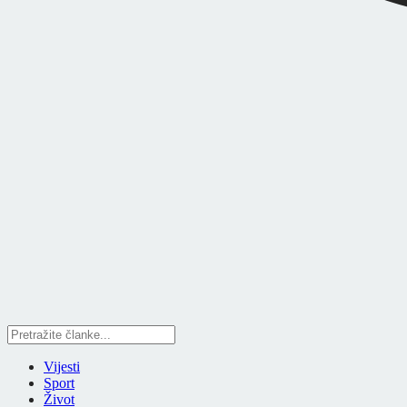
Vijesti
Sport
Život