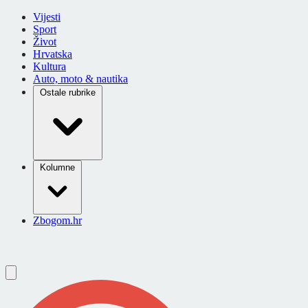
Vijesti
Sport
Život
Hrvatska
Kultura
Auto, moto & nautika
Ostale rubrike
Kolumne
Zbogom.hr