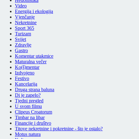
Hedonistika
Video
Energija i ekologija
Vjenčanje
Nekretnine
Sport 365
Turizam
Svijet
Zdravlje
Gastro
Komentar utakmice
Maturalna večer
Ko(š)mentar
Izdvojeno
Festivo
Kancelarija
Druga strana baluna
Di je zapelo?
Tjedni pregled
U svom filmu
Clipeus Croatorum
Timbar na libar
Financije i društvo
Titove nekretnine i pokretnine - što je ostalo?
Motus natura